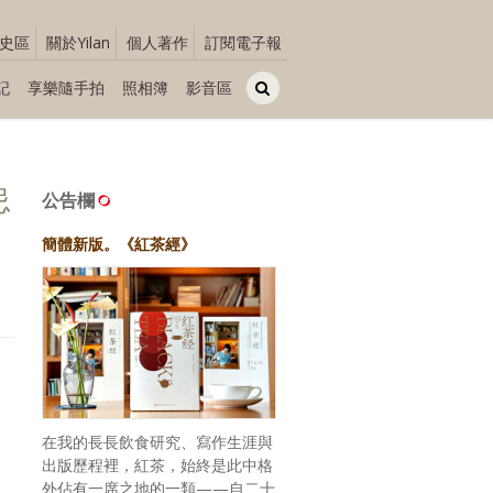
史區
關於Yilan
個人著作
訂閱電子報
記
享樂隨手拍
照相簿
影音區
忌
公告欄
簡體新版。《紅茶經》
在我的長長飲食研究、寫作生涯與
出版歷程裡，紅茶，始終是此中格
外佔有一席之地的一類——自二十