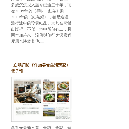
多歲沉浸投入至今已逾三十年，而
從2005年的《尋味．紅茶》到
2017年的《紅茶經》，都是這漫
漫行途中的珍貴結晶。尤其在簡體
出版裡，不僅十本中所佔有二，且
兩本加起來，流傳與印行之深廣程
度應也勝於其他……
立即訂閱《Yilan美食生活玩家》
電子報
各單元最新文章、食譜、食記、遊