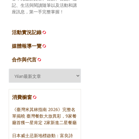
記、生活與閱讀隨筆以及活動和講
座訊息，第一手完整掌握！
活動實況記錄
媒體報導一覽
合作與代言
消費櫥窗
《臺灣米其林指南 2026》完整名
單揭曉 臺灣餐飲大放異彩，9家餐
廳首獲一星肯定 2家新進二星餐廳
日本威士忌新地標啟動：富良詩