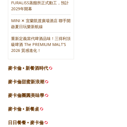
FURALISS蒸餾所正式動工，預計
2029年開幕
MINI ✕ 宜蘭凱渡廣場酒店 聯手開
啟夏日玩樂新航線
重新定義當代啤酒品味！三得利頂
級啤酒 The PREMIUM MALT’S
2026 質感進化！
麥卡倫 • 新餐酒時代
麥卡倫甜蜜新浪潮
麥卡倫團圓美味學
麥卡倫 • 新餐桌
日日餐餐 • 麥卡倫