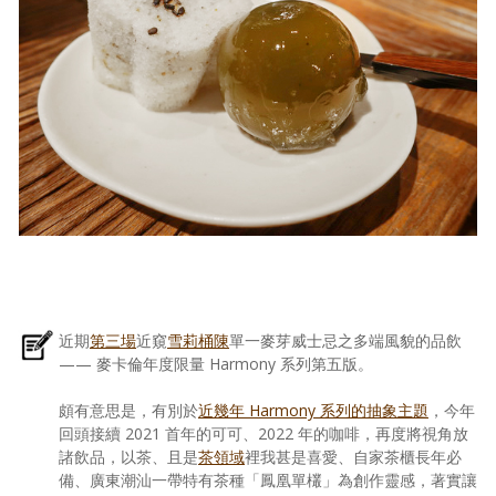
近期
第三場
近窺
雪莉桶陳
單一麥芽威士忌之多端風貌的品飲
—— 麥卡倫年度限量 Harmony 系列第五版。
頗有意思是，有別於
近幾年 Harmony 系列的抽象主題
，今年
回頭接續 2021 首年的可可、2022 年的咖啡，再度將視角放
諸飲品，以茶、且是
茶領域
裡我甚是喜愛、自家茶櫃長年必
備、廣東潮汕一帶特有茶種「鳳凰單欉」為創作靈感，著實讓