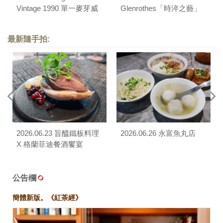
Vintage 1990 單一麥芽威
Glenrothes「時淬之藝」
士忌餐酒會（Wildwood
品酩薈
Live Fire Cuisine）
最新隨手拍:
2026.06.23 旨醞鐵板料理
2026.06.26 永富魚丸店
X 格蘭菲迪餐酒饗宴
公告欄
簡體新版。《紅茶經》