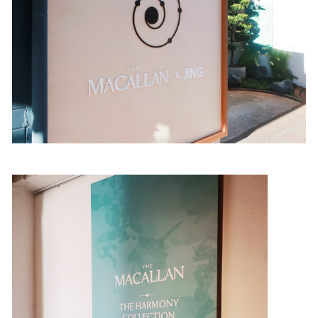
照相簿
影音區
創意出版服務
歷史區
關於Yilan
個人著作
活動實況記錄
媒體報導一覽
合作與代言
訂閱電子報