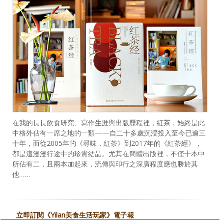
在我的長長飲食研究、寫作生涯與出版歷程裡，紅茶，始終是此
中格外佔有一席之地的一類——自二十多歲沉浸投入至今已逾三
十年，而從2005年的《尋味．紅茶》到2017年的《紅茶經》，
都是這漫漫行途中的珍貴結晶。尤其在簡體出版裡，不僅十本中
所佔有二，且兩本加起來，流傳與印行之深廣程度應也勝於其
他……
立即訂閱《Yilan美食生活玩家》電子報