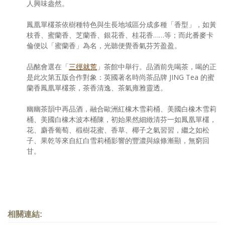
人興味盎然。
鳳凰單欉茶依樹種特色與生長地域區分成多種「香型」，如黃
枝香、蜜蘭香、芝蘭香、銀花香、桂花香……等；而此番麥卡
倫便以「蜜蘭香」為名，光聽便覺香氣芬芳盈盈。
品酩會選在「
三徑就荒
」茶館中舉行。品酒前先喝茶，喝的正
是此次第五版合作對象：英國著名時尚茶品牌 JING Tea 的蜜
蘭香鳳凰單欉茶，茶香清逸、茶氣雍雅靈透。
幽幽茶韻中再品酒，融合歐洲紅橡木雪莉桶、美國白橡木雪莉
桶、美國白橡木波本桶陳，初始果然細緻清芬一如鳳凰單欉，
花、麝香葡萄、椴樹花蜜、香草、椰子之氣習習，繼之如松
子、果乾等來自紅白雪莉桶影響的豐濃與線條漸顯，無窮回
甘。
相關連結: