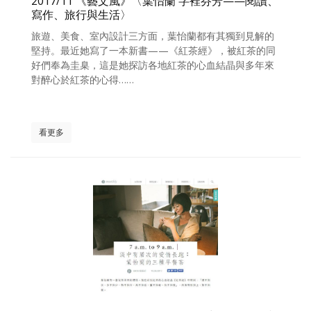
2017/11 《藝文風》〈葉怡蘭 字裡芬芳——閱讀、
寫作、旅行與生活〉
旅遊、美食、室內設計三方面，葉怡蘭都有其獨到見解的
堅持。最近她寫了一本新書——《紅茶經》，被紅茶的同
好們奉為圭臬，這是她探訪各地紅茶的心血結晶與多年來
對醉心於紅茶的心得……
看更多