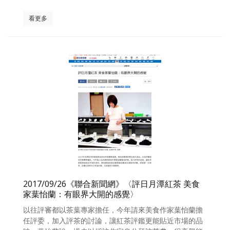
看更多
2017/09/26《聯合新聞網》〈評日月潭紅茶 美食
家葉怡蘭：有眼界大開的感覺〉
以往評審都以茶葉專家擔任，今年請來美食作家葉怡蘭擔
任評委，加入評茶的討論，讓紅茶評鑑更能貼近市場的品