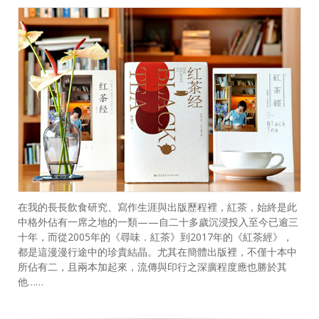
在我的長長飲食研究、寫作生涯與出版歷程裡，紅茶，始終是此
中格外佔有一席之地的一類——自二十多歲沉浸投入至今已逾三
十年，而從2005年的《尋味．紅茶》到2017年的《紅茶經》，
都是這漫漫行途中的珍貴結晶。尤其在簡體出版裡，不僅十本中
所佔有二，且兩本加起來，流傳與印行之深廣程度應也勝於其
他……