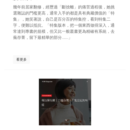
照相簿
幾年前居家翻修，經歷過「斷捨離」的痛苦過程後，她挑
選雜誌的門檻更高，通常入手的都是具有典藏價值的「特
影音區
集」，她笑著說，自己是百分百的特集控，看到特集二
字，便難以抵抗。「特集版本，把一個東西做得深入，通
創意出版服務
常達到專書的規模，但又比一般叢書更為精確有系統，去
蕪存菁，留下最精華的部分……」
歷史區
關於Yilan
看更多
個人著作
活動實況記錄
媒體報導一覽
合作與代言
訂閱電子報