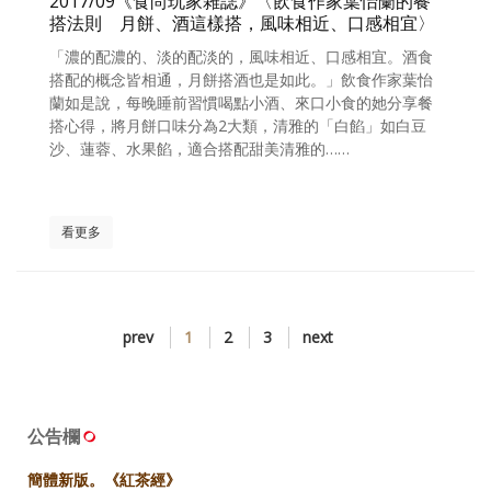
2017/09《食尚玩家雜誌》〈飲食作家葉怡蘭的餐
搭法則 月餅、酒這樣搭，風味相近、口感相宜〉
「濃的配濃的、淡的配淡的，風味相近、口感相宜。酒食
搭配的概念皆相通，月餅搭酒也是如此。」飲食作家葉怡
蘭如是說，每晚睡前習慣喝點小酒、來口小食的她分享餐
搭心得，將月餅口味分為2大類，清雅的「白餡」如白豆
沙、蓮蓉、水果餡，適合搭配甜美清雅的……
看更多
prev
1
2
3
next
公告欄
簡體新版。《紅茶經》