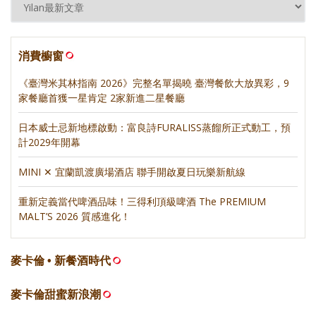
消費櫥窗
《臺灣米其林指南 2026》完整名單揭曉 臺灣餐飲大放異彩，9
家餐廳首獲一星肯定 2家新進二星餐廳
日本威士忌新地標啟動：富良詩FURALISS蒸餾所正式動工，預
計2029年開幕
MINI ✕ 宜蘭凱渡廣場酒店 聯手開啟夏日玩樂新航線
重新定義當代啤酒品味！三得利頂級啤酒 The PREMIUM
MALT’S 2026 質感進化！
麥卡倫 • 新餐酒時代
麥卡倫甜蜜新浪潮