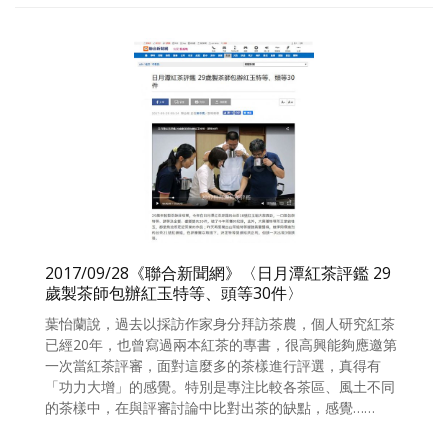
2017/09/28《聯合新聞網》〈日月潭紅茶評鑑 29
歲製茶師包辦紅玉特等、頭等30件〉
葉怡蘭說，過去以採訪作家身分拜訪茶農，個人研究紅茶
已經20年，也曾寫過兩本紅茶的專書，很高興能夠應邀第
一次當紅茶評審，面對這麼多的茶樣進行評選，真得有
「功力大增」的感覺。特別是專注比較各茶區、風土不同
的茶樣中，在與評審討論中比對出茶的缺點，感覺……