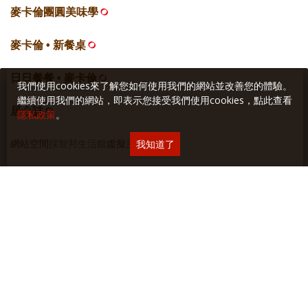
麥卡倫團圓美味學
麥卡倫 • 新餐桌
日日餐餐 • 麥卡倫
我們使用cookies來了解您如何使用我們的網站並改善您的體驗。
繼續使用我們的網站，即表示您接受我們使用cookies，點此查看
居心誌
隱私政策
。
網站空間
採智邦生活館
虛擬主機
我知道了
關於本站
∣
隱私權保護
∣
廣告與合作
∣
聯絡我們
Copyright © 2018 Yilan美食生活玩家 版權所有 未經授權禁止轉貼或節錄