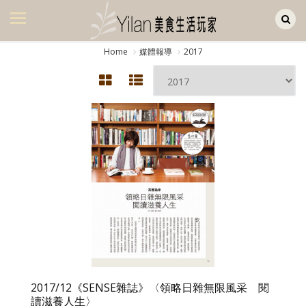
Yilan作品區
美食集
Home
媒體報導
2017
美飲集
廚房集
旅遊集
旅遊美食集
生活風
書房集
日記簿
餐桌週記
2017/12《SENSE雜誌》〈領略日雜無限風采 閱
享樂隨手拍
讀滋養人生〉