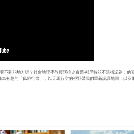
map看不到的地方嗎？社會地理學教授阿拉史泰爾‧邦尼特並不這樣認為，他
極為有趣的「偽旅行書」，以天馬行空的視野帶我們重新認識地圖，以及