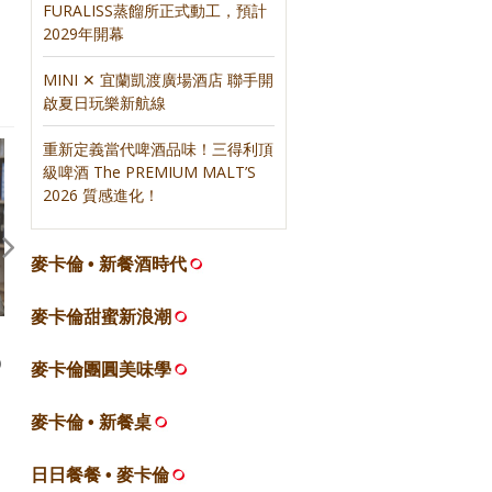
FURALISS蒸餾所正式動工，預計
2020，感動我的十本書
2019，感動我的十本書
2029年開幕
MINI ✕ 宜蘭凱渡廣場酒店 聯手開
啟夏日玩樂新航線
重新定義當代啤酒品味！三得利頂
級啤酒 The PREMIUM MALT’S
2026 質感進化！
麥卡倫 • 新餐酒時代
麥卡倫甜蜜新浪潮
【論壇】500盤五年來，餐飲圈
【合作】麥卡倫甜蜜新浪潮
O
的變與不變｜聯合報500盤
合報500甜
麥卡倫團圓美味學
麥卡倫 • 新餐桌
日日餐餐 • 麥卡倫