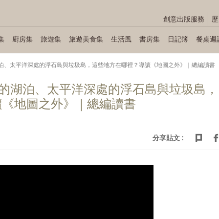
創意出版服務
歷
集
廚房集
旅遊集
旅遊美食集
生活風
書房集
日記簿
餐桌週
漠的湖泊、太平洋深處的浮石島與垃圾島，這些地方在哪裡？導讀《地圖之外》｜總編讀書
沙漠的湖泊、太平洋深處的浮石島與垃圾島，
讀《地圖之外》｜總編讀書
分享貼文 :