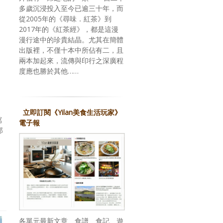
多歲沉浸投入至今已逾三十年，而
從2005年的《尋味．紅茶》到
2017年的《紅茶經》，都是這漫
漫行途中的珍貴結晶。尤其在簡體
出版裡，不僅十本中所佔有二，且
兩本加起來，流傳與印行之深廣程
度應也勝於其他……
立即訂閱《Yilan美食生活玩家》
寫
電子報
那
各單元最新文章、食譜、食記、遊