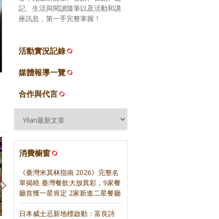
記、生活與閱讀隨筆以及活動和講
座訊息，第一手完整掌握！
活動實況記錄
媒體報導一覽
合作與代言
消費櫥窗
《臺灣米其林指南 2026》完整名
單揭曉 臺灣餐飲大放異彩，9家餐
廳首獲一星肯定 2家新進二星餐廳
日本威士忌新地標啟動：富良詩