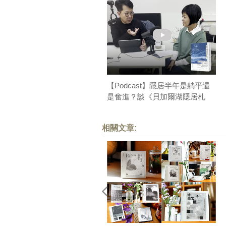
【Podcast】隱居半年是躺平還
是奮進？談《貝加爾湖隱居札
記》｜總編讀書
相關文章: