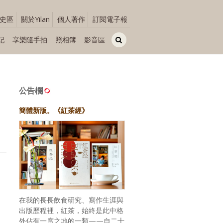
史區
關於Yilan
個人著作
訂閱電子報
記
享樂隨手拍
照相簿
影音區
公告欄
簡體新版。《紅茶經》
在我的長長飲食研究、寫作生涯與
出版歷程裡，紅茶，始終是此中格
外佔有一席之地的一類——自二十