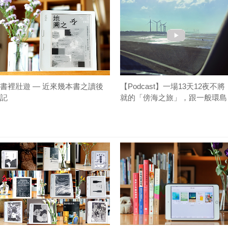
書裡壯遊 — 近來幾本書之讀後
【Podcast】一場13天12夜不將
記
就的「傍海之旅」，跟一般環島
有什麼不同？｜總編讀書