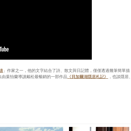
讀
」作家之一，他的文字結合了詩、散文與日記體，僅僅透過幾筆簡單描
集由葉怡蘭導讀戴松最暢銷的一部作品
《貝加爾湖隱居札記》
，也談隱居