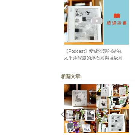
【Podcast】變成沙漠的湖泊、
太平洋深處的浮石島與垃圾島，
這些地方在哪裡？導讀《地圖之
外》｜總編讀書
相關文章: