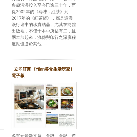
多歲沉浸投入至今已逾三十年，而
從2005年的《尋味．紅茶》到
2017年的《紅茶經》，都是這漫
漫行途中的珍貴結晶。尤其在簡體
出版裡，不僅十本中所佔有二，且
兩本加起來，流傳與印行之深廣程
度應也勝於其他……
立即訂閱《Yilan美食生活玩家》
電子報
、
各單元最新文章、食譜、食記、遊