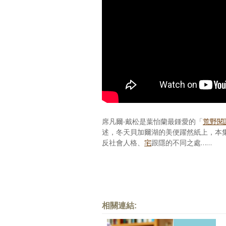
席凡爾‧戴松是葉怡蘭最鍾愛的「
荒野閱
述，冬天貝加爾湖的美便躍然紙上，本
反社會人格、
宅
跟隱的不同之處……
相關連結: