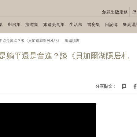
創意出版服務
歷
集
廚房集
旅遊集
旅遊美食集
生活風
書房集
日記簿
餐桌週
是躺平還是奮進？談《貝加爾湖隱居札記》｜總編讀書
半年是躺平還是奮進？談《貝加爾湖隱居札
分享貼文 :