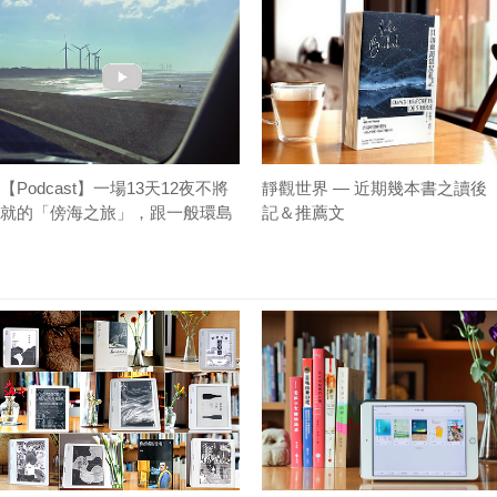
【Podcast】一場13天12夜不將
靜觀世界 — 近期幾本書之讀後
就的「傍海之旅」，跟一般環島
記＆推薦文
有什麼不同？｜總編讀書