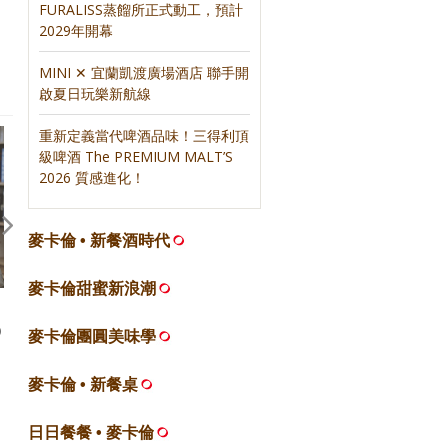
FURALISS蒸餾所正式動工，預計
2020，感動我的十本書
2019，感動我的十本書
2029年開幕
MINI ✕ 宜蘭凱渡廣場酒店 聯手開
啟夏日玩樂新航線
重新定義當代啤酒品味！三得利頂
級啤酒 The PREMIUM MALT’S
2026 質感進化！
麥卡倫 • 新餐酒時代
麥卡倫甜蜜新浪潮
【論壇】500盤五年來，餐飲圈
【合作】麥卡倫甜蜜新浪潮
O
的變與不變｜聯合報500盤
合報500甜
麥卡倫團圓美味學
麥卡倫 • 新餐桌
日日餐餐 • 麥卡倫