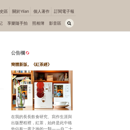
史區
關於Yilan
個人著作
訂閱電子報
記
享樂隨手拍
照相簿
影音區
公告欄
簡體新版。《紅茶經》
在我的長長飲食研究、寫作生涯與
出版歷程裡，紅茶，始終是此中格
外佔有一席之地的一類——自二十