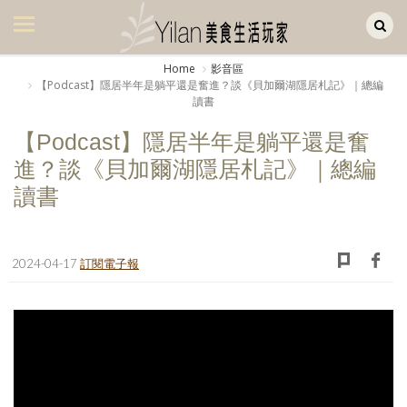
Yilan作品區
美食集
Home
影音區
【Podcast】隱居半年是躺平還是奮進？談《貝加爾湖隱居札記》｜總編
美飲集
讀書
廚房集
【Podcast】隱居半年是躺平還是奮
進？談《貝加爾湖隱居札記》｜總編
旅遊集
讀書
旅遊美食集
生活風
2024-04-17
訂閱電子報
書房集
日記簿
餐桌週記
享樂隨手拍