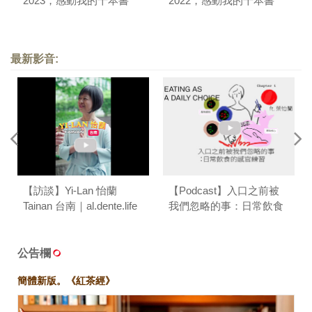
2023，感動我的十本書
2022，感動我的十本書
最新影音:
【訪談】Yi-Lan 怡蘭
【Podcast】入口之前被
Tainan 台南｜al.dente.life
我們忽略的事：日常飲食
的感官練習 ft.葉怡蘭｜台
味餐桌 T/ABLE TALK
公告欄
簡體新版。《紅茶經》