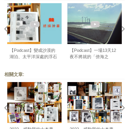
【Podcast】變成沙漠的
【Podcast】一場13天12
湖泊、太平洋深處的浮石
夜不將就的「傍海之
島與垃圾島，這些地方在
旅」，跟一般環島有什麼
哪裡？導讀《地圖之外》
不同？｜總編讀書
相關文章:
｜總編讀書