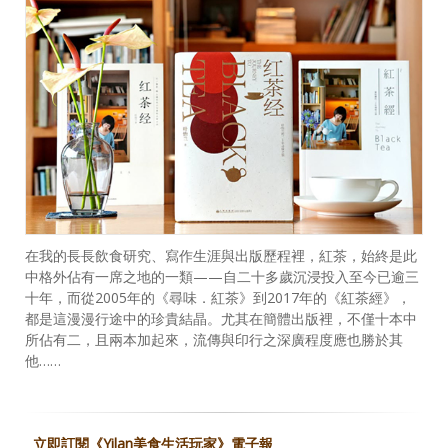
在我的長長飲食研究、寫作生涯與出版歷程裡，紅茶，始終是此
中格外佔有一席之地的一類——自二十多歲沉浸投入至今已逾三
十年，而從2005年的《尋味．紅茶》到2017年的《紅茶經》，
都是這漫漫行途中的珍貴結晶。尤其在簡體出版裡，不僅十本中
所佔有二，且兩本加起來，流傳與印行之深廣程度應也勝於其
他……
立即訂閱《Yilan美食生活玩家》電子報