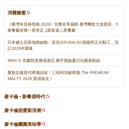
消費櫥窗
《臺灣米其林指南 2026》完整名單揭曉 臺灣餐飲大放異彩，9
家餐廳首獲一星肯定 2家新進二星餐廳
日本威士忌新地標啟動：富良詩FURALISS蒸餾所正式動工，預
計2029年開幕
MINI ✕ 宜蘭凱渡廣場酒店 聯手開啟夏日玩樂新航線
重新定義當代啤酒品味！三得利頂級啤酒 The PREMIUM
MALT’S 2026 質感進化！
麥卡倫 • 新餐酒時代
麥卡倫甜蜜新浪潮
麥卡倫團圓美味學