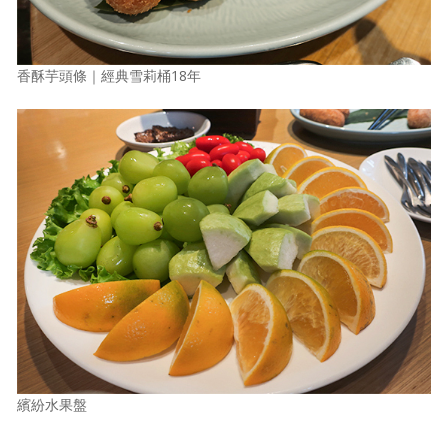
香酥芋頭條｜經典雪莉桶18年
繽紛水果盤