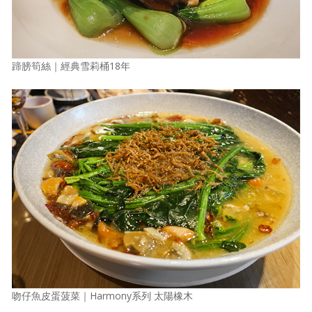
蹄膀筍絲｜經典雪莉桶18年
吻仔魚皮蛋菠菜｜Harmony系列 太陽橡木