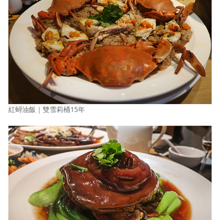
紅蟳油飯｜雙雪莉桶15年