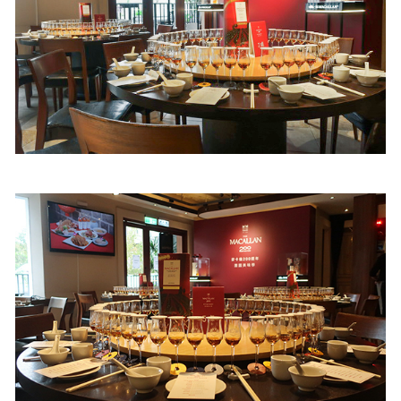
照相簿
影音區
創意出版服務
歷史區
關於Yilan
個人著作
活動實況記錄
媒體報導一覽
合作與代言
訂閱電子報