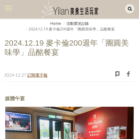
Yilan作品區
美食集
Home
活動實況記錄
2024.12.19 麥卡倫200週年「團圓美味學」品酩餐宴
美飲集
2024.12.19 麥卡倫200週年「團圓美
廚房集
味學」品酩餐宴
旅遊集
旅遊美食集
2024-12-27
訂閱電子報
生活風
書房集
媒體午宴
日記簿
餐桌週記
享樂隨手拍