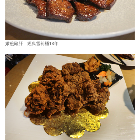
嫩煎豬肝｜經典雪莉桶18年