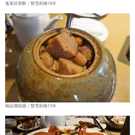
蓬萊排骨酥｜雙雪莉桶18年
御品佛跳牆｜雙雪莉桶15年