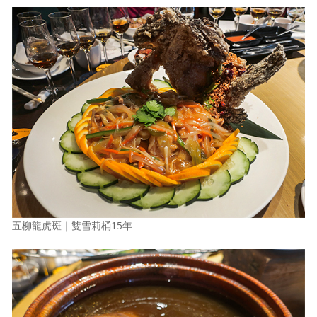
五柳龍虎斑｜雙雪莉桶15年