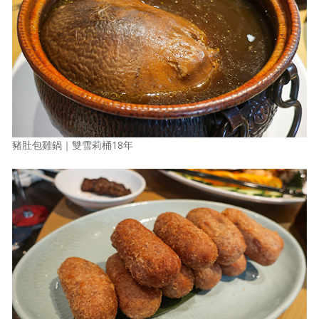
豬肚包雞鍋｜雙雪莉桶18年