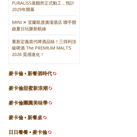
FURALISS蒸餾所正式動工，預計
2029年開幕
MINI ✕ 宜蘭凱渡廣場酒店 聯手開
啟夏日玩樂新航線
重新定義當代啤酒品味！三得利頂
級啤酒 The PREMIUM MALT’S
2026 質感進化！
麥卡倫 • 新餐酒時代
麥卡倫甜蜜新浪潮
麥卡倫團圓美味學
麥卡倫 • 新餐桌
日日餐餐 • 麥卡倫