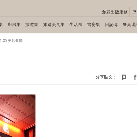
創意出版服務
歷
集
廚房集
旅遊集
旅遊美食集
生活風
書房集
日記簿
餐桌週
01.05 美麗餐廳
分享貼文 :