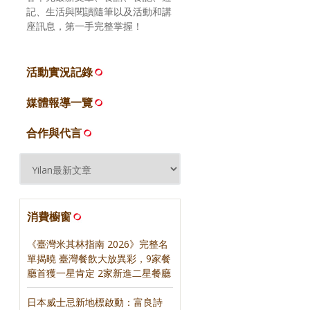
記、生活與閱讀隨筆以及活動和講
座訊息，第一手完整掌握！
活動實況記錄
媒體報導一覽
合作與代言
消費櫥窗
《臺灣米其林指南 2026》完整名
單揭曉 臺灣餐飲大放異彩，9家餐
廳首獲一星肯定 2家新進二星餐廳
日本威士忌新地標啟動：富良詩