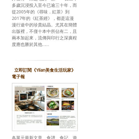
多歲沉浸投入至今已逾三十年，而
從2005年的《尋味．紅茶》到
2017年的《紅茶經》，都是這漫
漫行途中的珍貴結晶。尤其在簡體
出版裡，不僅十本中所佔有二，且
兩本加起來，流傳與印行之深廣程
度應也勝於其他……
立即訂閱《Yilan美食生活玩家》
電子報
各單元最新文章、食譜、食記、遊