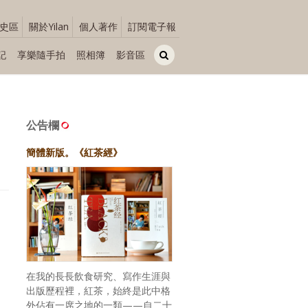
史區
關於Yilan
個人著作
訂閱電子報
記
享樂隨手拍
照相簿
影音區
公告欄
簡體新版。《紅茶經》
在我的長長飲食研究、寫作生涯與
出版歷程裡，紅茶，始終是此中格
外佔有一席之地的一類——自二十