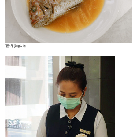
西湖迦納魚