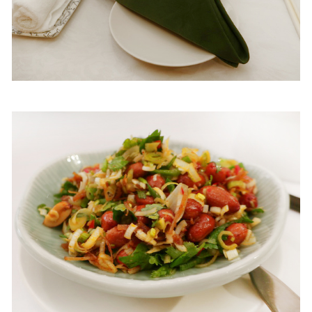
照相簿
影音區
創意出版服務
歷史區
關於Yilan
個人著作
活動實況記錄
媒體報導一覽
合作與代言
訂閱電子報