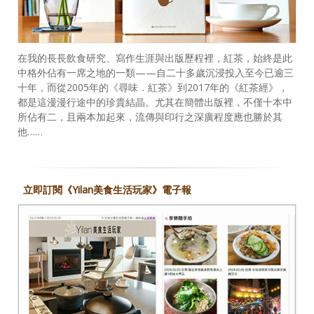
在我的長長飲食研究、寫作生涯與出版歷程裡，紅茶，始終是此
中格外佔有一席之地的一類——自二十多歲沉浸投入至今已逾三
十年，而從2005年的《尋味．紅茶》到2017年的《紅茶經》，
都是這漫漫行途中的珍貴結晶。尤其在簡體出版裡，不僅十本中
所佔有二，且兩本加起來，流傳與印行之深廣程度應也勝於其
他……
立即訂閱《Yilan美食生活玩家》電子報