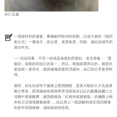
杏仁豆腐
一場很特別的邀宴。餐廳顧問徐仲的策劃，以張大春的《我的
老台北》一書為引，從台菜、老菜角度，回顧、連結這城市的
過往年光。
── 但這回看，可非一味就是為復刻而復刻，老店骨氣：「要
復刻，就復刻咱自己的菜！」所以，精挑細選而出的，都是欣
葉曾經一度存在，後因種種因素而消逝的，自己的古早宴席料
理。
遂而，好生壯碩筍干腿庫之肥潤腴醇，蛋黃大蝦好久不見蔬果
雕之華美，西湖迦納魚簡簡單單清蒸後佐以紅白醋薑絲醬汁之
清雅中透著酸爽，被我戲稱為「紅蟳米糕變奏版」的鹽酥上蟳
米粉之活潑潑鑊氣噴香……佐以席上一路說解與相互熱烈聊著
的昔年回憶種種，滋味餘韻俱悠長。