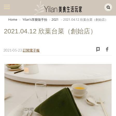
Yilan作品區
美食集
Home
Yilanʼs享樂隨手拍
2021
2021.04.12 欣葉台菜（創始店）
美飲集
2021.04.12 欣葉台菜（創始店）
廚房集
旅遊集
2021-05-23
訂閱電子報
旅遊美食集
生活風
書房集
日記簿
餐桌週記
享樂隨手拍