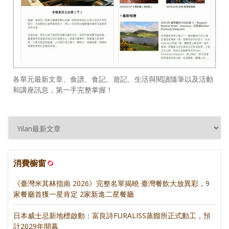
各單元最新文章、食譜、食記、遊記、生活與閱讀隨筆以及活動
和講座訊息，第一手完整掌握！
消費櫥窗
《臺灣米其林指南 2026》完整名單揭曉 臺灣餐飲大放異彩，9
家餐廳首獲一星肯定 2家新進二星餐廳
日本威士忌新地標啟動：富良詩FURALISS蒸餾所正式動工，預
計2029年開幕