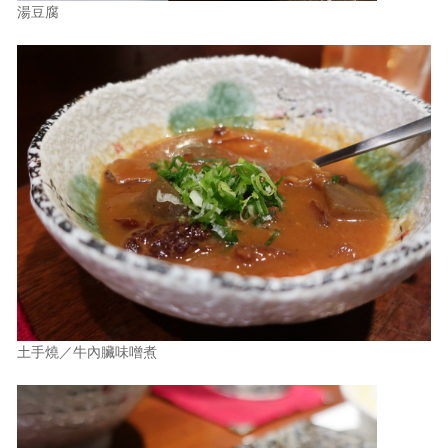
湯豆腐
土手燒／牛內臟味噌煮