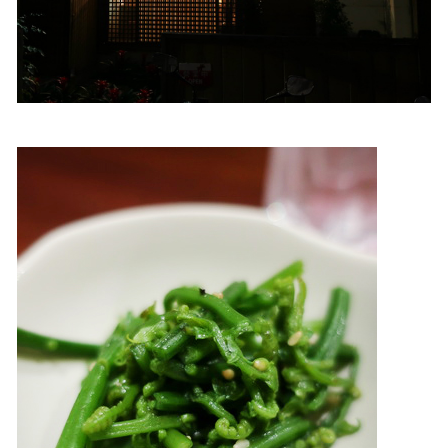
照相簿
影音區
創意出版服務
歷史區
關於Yilan
個人著作
活動實況記錄
媒體報導一覽
合作與代言
訂閱電子報