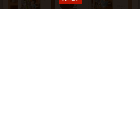
在我的長長飲食研究、寫作生涯與出版歷程裡，紅茶，始終是此
中格外佔有一席之地的一類——自二十多歲沉浸投入至今已逾三
十年，而從2005年的《尋味．紅茶》到2017年的《紅茶經》，
都是這漫漫行途中的珍貴結晶。尤其在簡體出版裡，不僅十本中
所佔有二，且兩本加起來，流傳與印行之深廣程度應也勝於其
他……
立即訂閱《Yilan美食生活玩家》電子報