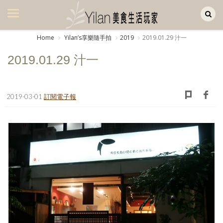
Yilan作品區
美食集
Home
Yilanʼs享樂隨手拍
2019
2019.01.29 汁一
美飲集
2019.01.29 汁一
廚房集
旅遊集
2019-03-01
訂閱電子報
旅遊美食集
生活風
書房集
日記簿
餐桌週記
享樂隨手拍