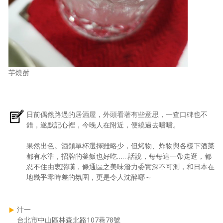
芋燒酎
日前偶然路過的居酒屋，外頭看著有些意思，一查口碑也不
錯，遂默記心裡，今晚人在附近，便繞過去嚐嚐。
果然出色。酒類單杯選擇雖略少，但烤物、炸物與各樣下酒菜
都有水準，招牌的釜飯也好吃……話說，每每這一帶走逛，都
忍不住由衷讚嘆，條通區之美味潛力委實深不可測，和日本在
地幾乎零時差的氛圍，更是令人沈醉哪～
汁一
台北市中山區林森北路107巷78號