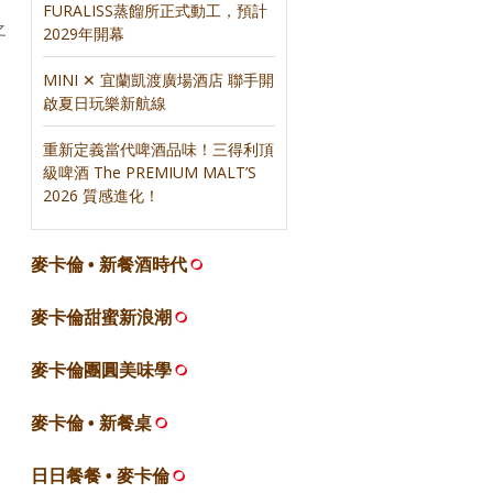
FURALISS蒸餾所正式動工，預計
之
2029年開幕
MINI ✕ 宜蘭凱渡廣場酒店 聯手開
啟夏日玩樂新航線
重新定義當代啤酒品味！三得利頂
級啤酒 The PREMIUM MALT’S
2026 質感進化！
麥卡倫 • 新餐酒時代
麥卡倫甜蜜新浪潮
麥卡倫團圓美味學
麥卡倫 • 新餐桌
日日餐餐 • 麥卡倫