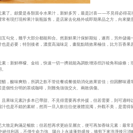
元素了。頗愛是各類當令水果汁，新鮮多芳，最是討喜——不見得必得花
裡常有現打現榨果汁裝瓶販售，是店家去化格外或即期果品之方，向來樂
相互勾兌，幾乎大部分都能和合。然新鮮果汁保鮮期短，遂而，另外儲備
汁也是必要；特別後者，濃度高滋味足，畫龍點睛效果極佳，比方百香果
元素：新鮮檸檬、金桔，快速一切一擠就能為調飲增添些許稜角和線條；
用。
蜜醋，酸味爽勁，所調之飲不管佐餐或餐後助消化效果皆佳；但因酵味通
若是個性分明的茶或咖啡，則難免強強交火、兩敗俱傷。
，且果味元素許多本已帶甜、不見得需要再求外援，但若需要，則可適時
縮汁也是不錯的素材，然而一旦入飲往往使液體混濁，外觀不美，是需得
已大致足夠滿足暢飲；但若想再求更紛呈層次，便可再加香味元素：最常
中絕佳利器，不僅生命力強、陽台上永遠蓬勃盛放，摘剪下來洗淨後只消