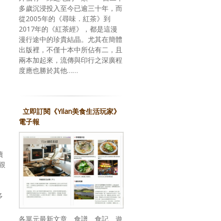
多歲沉浸投入至今已逾三十年，而
從2005年的《尋味．紅茶》到
2017年的《紅茶經》，都是這漫
漫行途中的珍貴結晶。尤其在簡體
出版裡，不僅十本中所佔有二，且
兩本加起來，流傳與印行之深廣程
度應也勝於其他……
立即訂閱《Yilan美食生活玩家》
電子報
續
跟
多
各單元最新文章、食譜、食記、遊