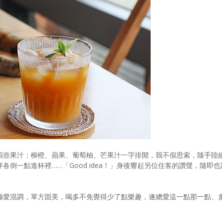
四壺果汁：柳橙、蘋果、葡萄柚、芒果汁一字排開，我不假思索，隨手陸
倒一點進杯裡……「Good idea！」身後響起另位住客的讚聲，隨即也
極愛混調，單方固美，喝多不免覺得少了點樂趣，遂總愛這一點那一點、