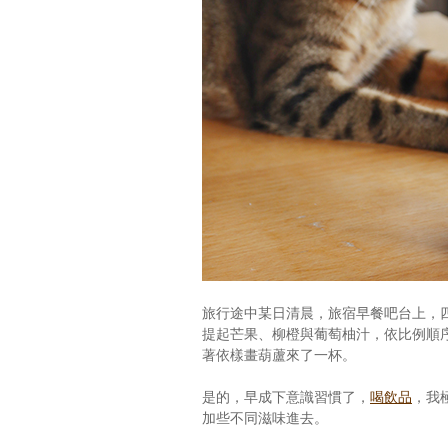
旅行途中某日清晨，旅宿早餐吧台上，
提起芒果、柳橙與葡萄柚汁，依比例順序各
著依樣畫葫蘆來了一杯。
是的，早成下意識習慣了，
喝飲品
，我
加些不同滋味進去。