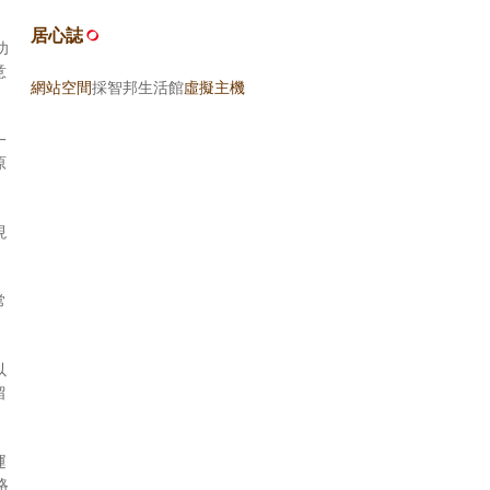
居心誌
功
意
網站空間
採智邦生活館
虛擬主機
一
原
現
常
以
留
運
略