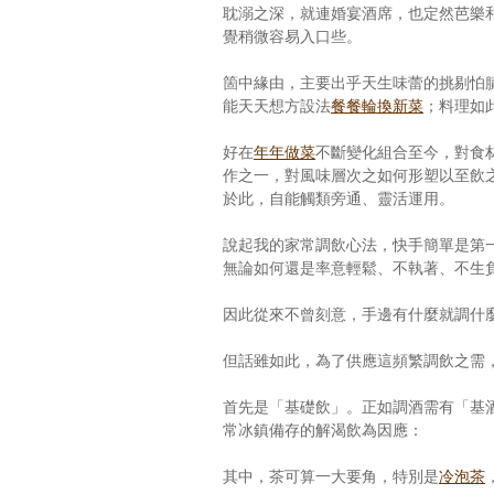
耽溺之深，就連婚宴酒席，也定然芭樂
覺稍微容易入口些。
箇中緣由，主要出乎天生味蕾的挑剔怕
能天天想方設法
餐餐輪換新菜
；料理如
好在
年年做菜
不斷變化組合至今，對食
作之一，對風味層次之如何形塑以至飲
於此，自能觸類旁通、靈活運用。
說起我的家常調飲心法，快手簡單是第
無論如何還是率意輕鬆、不執著、不生
因此從來不曾刻意，手邊有什麼就調什
但話雖如此，為了供應這頻繁調飲之需
首先是「基礎飲」。正如調酒需有「基
常冰鎮備存的解渴飲為因應：
其中，茶可算一大要角，特別是
冷泡茶