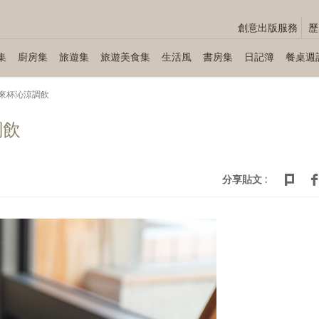
創意出版服務
歷
集
廚房集
旅遊集
旅遊美食集
生活風
書房集
日記簿
餐桌週
來杯沁涼調飲
調飲
分享貼文 :