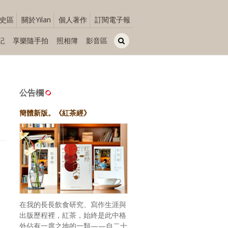
史區
關於Yilan
個人著作
訂閱電子報
記
享樂隨手拍
照相簿
影音區
公告欄
簡體新版。《紅茶經》
在我的長長飲食研究、寫作生涯與
出版歷程裡，紅茶，始終是此中格
外佔有一席之地的一類——自二十