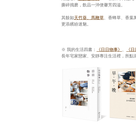
撕碎搗磨，飲品一沖便馨芳四溢。
其餘如
天竹葵、馬鞭草
、香蜂草、香葉
更添繽紛迷魅。
※ 我的生活四書：
《日日物事》
、
《日日
長年宅家戀家、安靜專注生活裡，所點