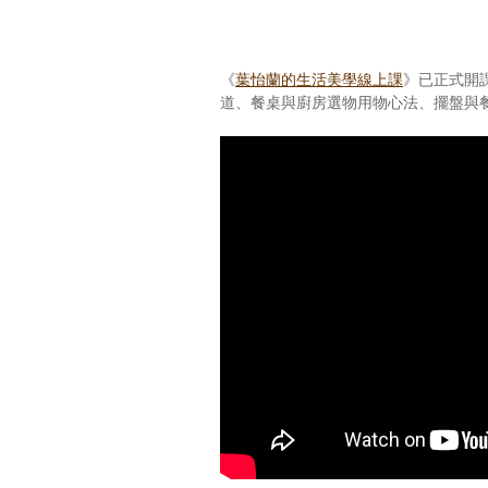
《
葉怡蘭的生活美學線上課
》已正式開
道、餐桌與廚房選物用物心法、擺盤與