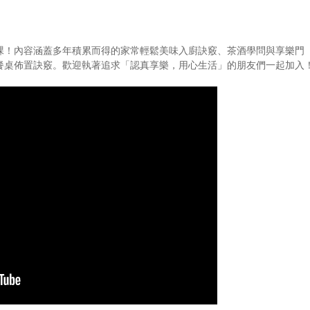
課！內容涵蓋多年積累而得的家常輕鬆美味入廚訣竅、茶酒學問與享樂門
餐桌佈置訣竅。歡迎執著追求「認真享樂，用心生活」的朋友們一起加入