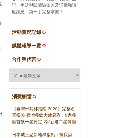
也
記、生活與閱讀隨筆以及活動和講
座訊息，第一手完整掌握！
好
活動實況記錄
工
媒體報導一覽
引
合作與代言
，
消費櫥窗
《臺灣米其林指南 2026》完整名
日
單揭曉 臺灣餐飲大放異彩，9家餐
廳首獲一星肯定 2家新進二星餐廳
日本威士忌新地標啟動：富良詩