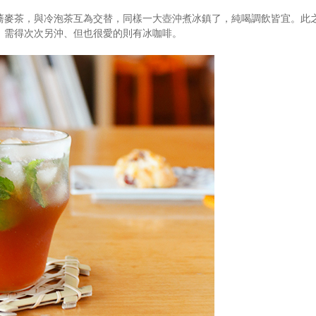
蕎麥茶，與冷泡茶互為交替，同樣一大壺沖煮冰鎮了，純喝調飲皆宜。此
；需得次次另沖、但也很愛的則有冰咖啡。