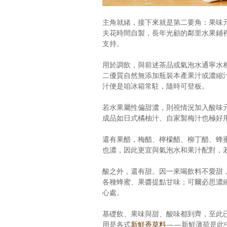
主角就緒，接下來就是第二要角：果味
夫花時間自製，長年光顧的鄰里水果鋪
支持。
用於調飲，與前述茶品或氣泡水通寧水
二優質自然無添加瓶裝本產果汁或濃縮
汁便是咱冰箱常駐，隨時可登板。
若水果屬性偏甜濃，則視情況加入酸味
成品如日式橘柚汁、自家製梅汁也極好
還有果醋，梅醋、檸檬醋、柳丁醋、蜂
也濃，因此更宜與氣泡水和果汁配對，
酸之外，還有甜。因一來喝飲料不愛甜
各種蜂蜜、果醬提點甘味；可爾必思濃
心處。
基礎飲、果味與甜、酸味都到齊，至此
用是各式
新鮮香草料
——新鮮薄荷是此