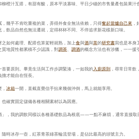
和柳橙汁互搭，有甜有酸，原本平淡寡味、平日少碰的市售量產包裝果汁
膩，幾乎不肯吃重複的菜，弄得外食全無法依賴，只得
奮起當爐自己來
，
此，飲品自然也無法遷就，定得杯杯不同、不停追求新花樣新口味。
材之如何處理、配搭也算駕輕就熟，加上
食
與
酒
與
茶
的
研究書
寫也是本身
之質地質性都累積不少認識，對
調茶
、
調酒
的概念方法也有涉獵，一一援
一首要原則。畢竟生活與工作步調緊湊，一如我的
入廚原則
，尋常日常飲
負擔才能自在恆長。
麼，
冰箱
一開，直截直覺信手拈來幾個沖倒，馬上就能享用。
，也確實固定儲備各種相關素材以為因應。
酒」，我的調飲同樣以各種基礎飲品為根底——一點不麻煩，通常直接取
，隨時冰存一壺，紅茶青茶綠茶輪流登場，是佔比最高的頭號主力。