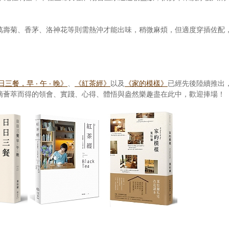
萬壽菊、香茅、洛神花等則需熱沖才能出味，稍微麻煩，但適度穿插佐配
三餐，早 ‧ 午 ‧ 晚》
、
《紅茶經》
以及
《家的模樣》
已經先後陸續推出
滴薈萃而得的領會、實踐、心得、體悟與盎然樂趣盡在此中，歡迎捧場！