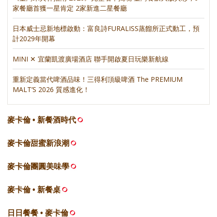
家餐廳首獲一星肯定 2家新進二星餐廳
日本威士忌新地標啟動：富良詩FURALISS蒸餾所正式動工，預
計2029年開幕
MINI ✕ 宜蘭凱渡廣場酒店 聯手開啟夏日玩樂新航線
重新定義當代啤酒品味！三得利頂級啤酒 The PREMIUM
MALT’S 2026 質感進化！
麥卡倫 • 新餐酒時代
麥卡倫甜蜜新浪潮
麥卡倫團圓美味學
麥卡倫 • 新餐桌
日日餐餐 • 麥卡倫