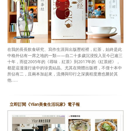
在我的長長飲食研究、寫作生涯與出版歷程裡，紅茶，始終是此
中格外佔有一席之地的一類——自二十多歲沉浸投入至今已逾三
十年，而從2005年的《尋味．紅茶》到2017年的《紅茶經》，
都是這漫漫行途中的珍貴結晶。尤其在簡體出版裡，不僅十本中
所佔有二，且兩本加起來，流傳與印行之深廣程度應也勝於其
他……
立即訂閱《Yilan美食生活玩家》電子報