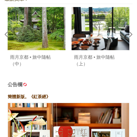
雨月京都 • 旅中隨帖
雨月京都 • 旅中隨帖
（中）
（上）
公告欄
簡體新版。《紅茶經》