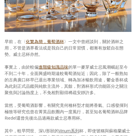
照相簿
影音區
創意出版服務
早前，在〈
化繁為簡，葡萄酒杯
〉一文中曾經談到，關於酒杯之
歷史區
用，不管是酒界看法或是我自己的日常習慣，都漸有放鬆自在態
勢。威士忌杯亦然。
關於Yilan
事實上，由於較偏
進階級知識品味
的單一麥芽威士忌風潮崛起至今
個人著作
不到二十年，全面興盛時期遠較葡萄酒短近；因此，除了一般熟知
的古典廣口杯早已退出專業領域、轉為加冰暢飲用途，鬱金香杯成
活動實況記錄
為此刻正式品鑑與純飲主流外，其餘，對酒杯形式功能區分之關注
聚焦與討論熱度上，不免相對顯得稀疏安靜許多。
媒體報導一覽
當然，受葡萄酒影響，有關究竟何種杯型才能將香氣、口感發揮到
合作與代言
極致等研究也曾在菁英品飲圈內一度風行，甚至知名葡萄酒杯品牌
Riedel還曾先後出品過兩款威士忌專用杯。
訂閱電子報
其中，較早問世、深U形狀的
Vinum系列
杯，即使號稱與蘇格蘭威士