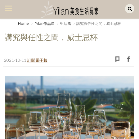
Yilan作品區
美食集
Home
Yilan作品區
生活風
講究與任性之間，威士忌杯
美飲集
講究與任性之間，威士忌杯
廚房集
旅遊集
2021-10-11
訂閱電子報
旅遊美食集
生活風
書房集
日記簿
餐桌週記
享樂隨手拍