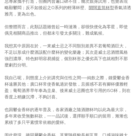
忌專家攜手打造，但圈內普遍口碑不佳，幾次親身試用，也覺表現
略顯鬱悶；反不如後起之O系列的輕薄杯壁、
開闊直筒杯型
香氣清透
雅亮，更為出色。
但整體而言，此類話題雖曾起一時漣漪，卻很快便化為零星，即使
偶見相關商品推出，但都未引發太多關注，難成氣候。
我想其中原因在於，一來威士忌之不同類別差異不若葡萄酒巨大，
不足以形成什麼酒該配什麼杯的變化樂趣；其次是威士忌酒體風格
強烈濃厚、特色鮮明容易捕捉，個別杯形之優劣高下也就相對不那
麼劇烈分明。
我自己呢，則態度上介於講究與任性之間──純飲之際，鍾愛鬱金香
杯遠勝其他：廣口杯常使香氣過於發散，且握感不若有腳杯優雅輕
盈；葡萄酒界早年奉為圭臬、後來威士忌圈也常引用的ISO杯，則在
香度上稍嫌沉滯，不夠討喜。
也因鬱金香杯的逐年普及，各家酒廠之隨酒贈杯均以此為最大宗，
多年來收受無數杯款，一一品試後，選擇順手順口的留用，漸漸也
累積了多只平素慣常依賴的愛杯。
因此發現，雖同屬鬱金香杯，其實隨樣貌長相互異，口感滋味雖大