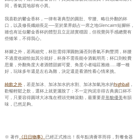
同，香氣質地卻有小異。
我喜歡的鬱金香杯，一律有著典型的圓肚、窄腰、略往外翻的杯
口，以及修長纖細長足──至於業界頗占一席之地Glencairn短腳杯，
雖也有近似鬱金香杯的體型且立足踏實穩固，但視覺與手感總覺有
些矮笨，不得我心。
杯腳之外，若再細究，杯肚需得渾圓飽滿否則香氣不夠豐潤，杯腰
不過度收細恰如其分就好，杯身不需長能令酒氣明亮；杯口則較費
思量，外翻角度大者酒體甜媚可愛、角度小者端莊雅緻……哪一種
好，玩味多年還是左右為難，決定還是看酒性看心情來挑。
純飲之外
，若是加冰、加冰加水的水割、加冰加氣泡水的
highball
，
歡暢輕鬆之飲，選杯上就更灑脫了：不一定拘泥非得古典廣口杯不
可，只要容得圓球大冰塊在裡頭兜轉滾動，最重要是
形貌優美
有韻
味，已然足夠。
※ 著作
《日日物事》
已經正式推出！長年點滴薈萃而得，對餐食器