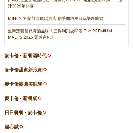
計2029年開幕
MINI ✕ 宜蘭凱渡廣場酒店 聯手開啟夏日玩樂新航線
重新定義當代啤酒品味！三得利頂級啤酒 The PREMIUM
MALT’S 2026 質感進化！
麥卡倫 • 新餐酒時代
麥卡倫甜蜜新浪潮
麥卡倫團圓美味學
麥卡倫 • 新餐桌
日日餐餐 • 麥卡倫
居心誌