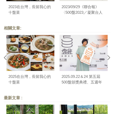
2023在台灣，長留我心的
2023/09/29《聯合報》
十盤菜
〈500盤2023／凝聚台人
觀點 勾勒飲食記憶〉
相關文章:
2025在台灣，長留我心的
2025.09.22＆24 第五屆
十盤菜
500盤頒獎典禮、五週年
論壇＆晚宴
最新文章 :