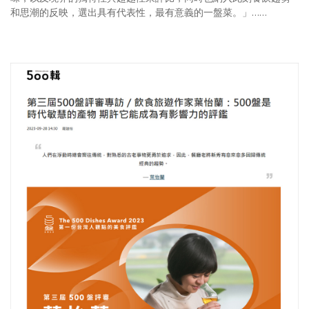
和思潮的反映，選出具有代表性，最有意義的一盤菜。」……
照相簿
影音區
創意出版服務
歷史區
關於Yilan
個人著作
活動實況記錄
媒體報導一覽
合作與代言
訂閱電子報