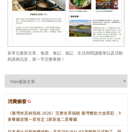
各單元最新文章、食譜、食記、遊記、生活與閱讀隨筆以及活動
和講座訊息，第一手完整掌握！
消費櫥窗
《臺灣米其林指南 2026》完整名單揭曉 臺灣餐飲大放異彩，9
家餐廳首獲一星肯定 2家新進二星餐廳
日本威士忌新地標啟動：富良詩FURALISS蒸餾所正式動工，預