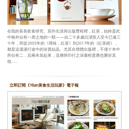
在我的長長飲食研究、寫作生涯與出版歷程裡，紅茶，始終是此
中格外佔有一席之地的一類——自二十多歲沉浸投入至今已逾三
十年，而從2005年的《尋味．紅茶》到2017年的《紅茶經》，
都是這漫漫行途中的珍貴結晶。尤其在簡體出版裡，不僅十本中
所佔有二，且兩本加起來，流傳與印行之深廣程度應也勝於其
他……
立即訂閱《Yilan美食生活玩家》電子報