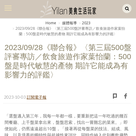
Yilan作品區
美食集
Home
媒體報導
2023
2023/09/28《聯合報》〈第三屆500盤評審專訪／飲食旅遊作家葉怡
美飲集
蘭：500盤是時代敏慧的產物 期許它能成為有影響力的評鑑〉
廚房集
2023/09/28《聯合報》〈第三屆500盤
評審專訪／飲食旅遊作家葉怡蘭：500
旅遊集
盤是時代敏慧的產物 期許它能成為有
旅遊美食集
影響力的評鑑〉
生活風
書房集
2023-10-03
訂閱電子報
日記簿
「選盤邁入第三年，我每一年都一樣，要重新把這一年吃過的幾百
餐桌週記
間餐廳、上千盤菜拿出來，盤盤思索，找出一嘗難忘的菜來。」即
便如此，仍舊遠遠超出10盤，「接著再從每盤菜的技法、組成、風
享樂隨手拍
味，以及境界的獨特性與超越性來評比，同時也納入此刻餐飲趨勢