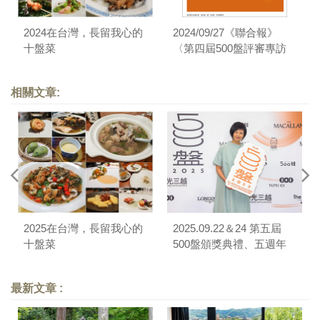
2024在台灣，長留我心的
2024/09/27《聯合報》
十盤菜
〈第四屆500盤評審專訪
／飲食旅遊作家葉怡蘭：
選盤，也在反映這一年台
相關文章:
灣餐飲的趨勢變化〉
2025在台灣，長留我心的
2025.09.22＆24 第五屆
十盤菜
500盤頒獎典禮、五週年
論壇＆晚宴
最新文章 :