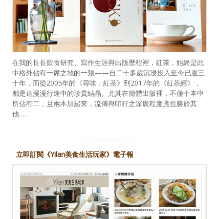
在我的長長飲食研究、寫作生涯與出版歷程裡，紅茶，始終是此
中格外佔有一席之地的一類——自二十多歲沉浸投入至今已逾三
十年，而從2005年的《尋味．紅茶》到2017年的《紅茶經》，
都是這漫漫行途中的珍貴結晶。尤其在簡體出版裡，不僅十本中
所佔有二，且兩本加起來，流傳與印行之深廣程度應也勝於其
他……
立即訂閱《Yilan美食生活玩家》電子報