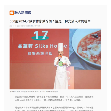
照相簿
影音區
創意出版服務
歷史區
關於Yilan
個人著作
活動實況記錄
媒體報導一覽
合作與代言
訂閱電子報