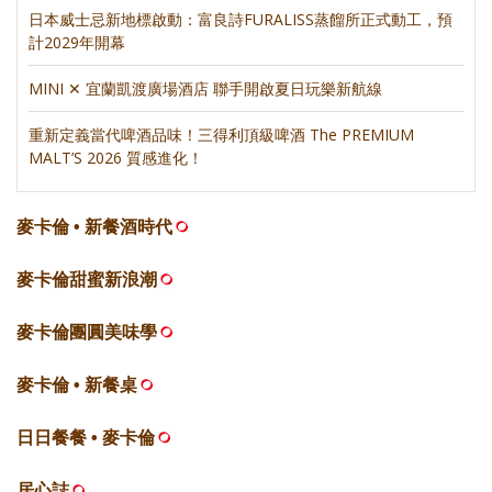
日本威士忌新地標啟動：富良詩FURALISS蒸餾所正式動工，預
計2029年開幕
MINI ✕ 宜蘭凱渡廣場酒店 聯手開啟夏日玩樂新航線
重新定義當代啤酒品味！三得利頂級啤酒 The PREMIUM
MALT’S 2026 質感進化！
麥卡倫 • 新餐酒時代
麥卡倫甜蜜新浪潮
麥卡倫團圓美味學
麥卡倫 • 新餐桌
日日餐餐 • 麥卡倫
居心誌