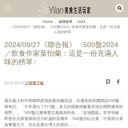
Yilan作品區
美食集
Home
媒體報導
2024
2024/09/27《聯合報》〈500盤2024／飲食作家葉怡蘭：這是一份充滿
美飲集
人味的榜單〉
廚房集
2024/09/27《聯合報》〈500盤2024
／飲食作家葉怡蘭：這是一份充滿人
旅遊集
味的榜單〉
旅遊美食集
生活風
2024-10-01
訂閱電子報
書房集
日記簿
還在義大利中部鄉間度假的葉怡蘭笑說，在優美的田園間談500盤，
很奇幻。「今年選出了313盤，多元的樣貌與數量呈現出開闊廣布的
餐桌週記
視野」，「500盤已漸漸塑立風格與特色，『在地觀點』非常明確，
即使在法菜發展與活力旺盛的這幾年，500盤仍以台菜、中菜與日菜
享樂隨手拍
為奪盤主力，充分反應台灣人的喜好……」