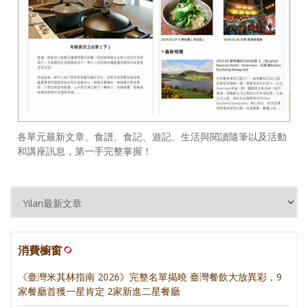
各單元最新文章、食譜、食記、遊記、生活與閱讀隨筆以及活動
和講座訊息，第一手完整掌握！
消費櫥窗
《臺灣米其林指南 2026》完整名單揭曉 臺灣餐飲大放異彩，9
家餐廳首獲一星肯定 2家新進二星餐廳