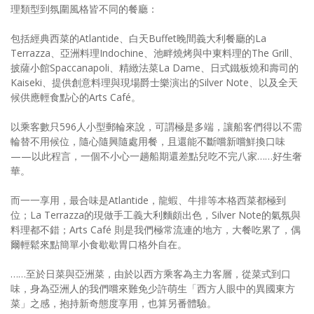
理類型到氛圍風格皆不同的餐廳：
包括經典西菜的Atlantide、白天Buffet晚間義大利餐廳的La
Terrazza、亞洲料理Indochine、池畔燒烤與中東料理的The Grill、
披薩小館Spaccanapoli、精緻法菜La Dame、日式鐵板燒和壽司的
Kaiseki、提供創意料理與現場爵士樂演出的Silver Note、以及全天
候供應輕食點心的Arts Café。
以乘客數只596人小型郵輪來說，可謂極是多端，讓船客們得以不需
輪替不用候位，隨心隨興隨處用餐，且還能不斷嚐新嚐鮮換口味
——以此程言，一個不小心一趟船期還差點兒吃不完八家……好生奢
華。
而一一享用，最合味是Atlantide，龍蝦、牛排等本格西菜都極到
位；La Terrazza的現做手工義大利麵頗出色，Silver Note的氣氛與
料理都不錯；Arts Café 則是我們極常流連的地方，大餐吃累了，偶
爾輕鬆來點簡單小食歇歇胃口格外自在。
……至於日菜與亞洲菜，由於以西方乘客為主力客層，從菜式到口
味，身為亞洲人的我們嚐來難免少許萌生「西方人眼中的異國東方
菜」之感，抱持新奇態度享用，也算另番體驗。