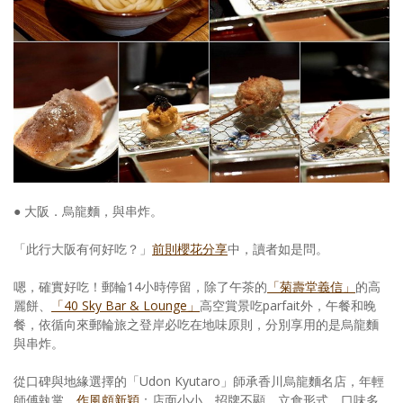
照相簿
影音區
創意出版服務
歷史區
關於Yilan
個人著作
● 大阪．烏龍麵，與串炸。
活動實況記錄
「此行大阪有何好吃？」
前則櫻花分享
中，讀者如是問。
媒體報導一覽
嗯，確實好吃！郵輪14小時停留，除了午茶的
「菊壽堂義信」
的高
麗餅、
「40 Sky Bar & Lounge」
高空賞景吃parfait外，午餐和晚
合作與代言
餐，依循向來郵輪旅之登岸必吃在地味原則，分別享用的是烏龍麵
與串炸。
訂閱電子報
從口碑與地緣選擇的「Udon Kyutaro」師承香川烏龍麵名店，年輕
師傅執掌，
作風頗新穎
：店面小小、招牌不顯、立食形式、口味多