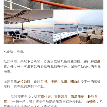
● 終站．橫濱。
抵達橫濱。果然不負所望，從海與郵輪視角攬觀臨眺，是此程繼
高
雄
之外，另一有形有款有姿態有風致有特色、深深勾動我心的美麗
海港。
而這自
馬尼拉啟航
，途經
台灣
、
沖繩
、
九州
、
關西
而後
本州
的郵輪
航行，也在此圓滿劃下句點。
——話說疫後至今，從
京都住遊
、
雪景溫泉
、
海島旅宿
、
長程自
駕
……一趟一趟，努力將長年熱愛的旅遊方式逐步拾回；而
郵輪
，尤
其更是懷念渴盼
相思太久
之終於重會。