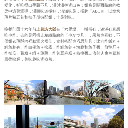
變化，卻吃得出手藝不凡，湯與溫拌皆出色；麵條是關西路線的軟
柔中透著潤彈，湯頭味道極好，清澈味足，招牌「ABURI」以燒烤
薄片豬五花和柚子胡椒配麵，十足對味。
晚餐則因十六年前
上趟訪大阪
在「六覺燈」一嚐傾心，遂滿心直想
吃串炸。去的是同樣走精緻路線的「串かつ凡」，果然也喜歡，不
僅麵衣薄酥內裡腴潤火候佳，食材搭配也巧思別具：比方炸飯丸＋
鯛魚刺身、炸白帶魚＋松露、炸鯡魚卵＋海膽和魚子醬、煎鴨肝＋
炸櫛瓜、葛粉＋蝦＋蓮藕、炸黃豆麻糬＋核桃醬.....海陸肉禽魚蔬相
層疊映輝，美味趣味皆盎然。