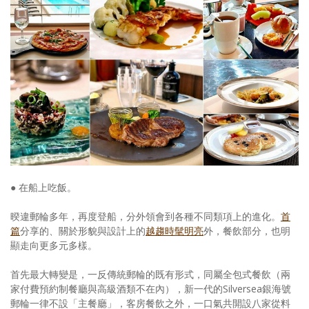
● 在船上吃飯。
暌違郵輪多年，再度登船，分外領會到各種不同類項上的進化。
首
篇
分享的、關於形貌與設計上的
越趨時髦明亮
外，餐飲部分，也明
顯走向更多元多樣。
首先最大轉變是，一反傳統郵輪的既有形式，同屬全包式餐飲（兩
家付費預約制餐廳與高級酒類不在內），新一代的Silversea銀海號
郵輪一律不設「主餐廳」，客房餐飲之外，一口氣共開設八家從料