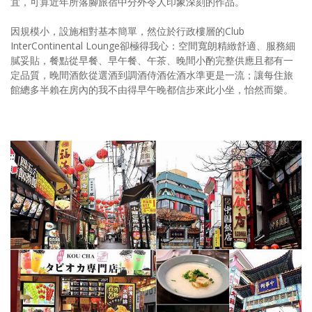
宜，可算近年所落腳旅宿中分外令人印象深刻的作品。
因規模小，設施相對基本簡單，然位於行政樓層的Club
InterContinental Lounge卻極得我心：空間寬朗精緻舒適、服務細
膩妥貼，餐點從早餐、早午餐、午茶、晚間小酌完整供應且都有一
定品質，晚間酒飲從選酒到調酒侍酒佐酒水準更是一流；讓每住旅
館總多半賴在房內的我不由得早午晚都信步來此小坐，怡然而樂。