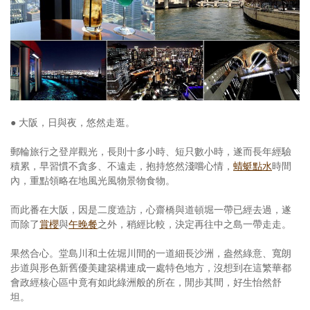
● 大阪，日與夜，悠然走逛。
郵輪旅行之登岸觀光，長則十多小時、短只數小時，遂而長年經驗
積累，早習慣不貪多、不遠走，抱持悠然淺嚐心情，
蜻蜓點水
時間
內，重點領略在地風光風物景物食物。
而此番在大阪，因是二度造訪，心齋橋與道頓堀一帶已經去過，遂
而除了
賞櫻
與
午晚餐
之外，稍經比較，決定再往中之島一帶走走。
果然合心。堂島川和土佐堀川間的一道細長沙洲，盎然綠意、寬朗
步道與形色新舊優美建築構連成一處特色地方，沒想到在這繁華都
會政經核心區中竟有如此綠洲般的所在，閒步其間，好生怡然舒
坦。