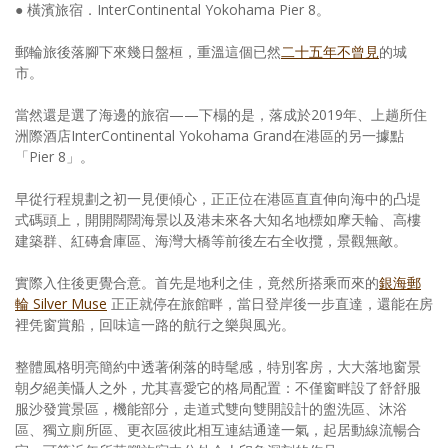
● 橫濱旅宿．InterContinental Yokohama Pier 8。
郵輪旅後落腳下來幾日盤桓，重溫這個已然
二十五年不曾見
的城
市。
當然還是選了海邊的旅宿——下榻的是，落成於2019年、上趟所住
洲際酒店InterContinental Yokohama Grand在港區的另一據點
「Pier 8」。
早從行程規劃之初一見便傾心，正正位在港區直直伸向海中的凸堤
式碼頭上，開開闊闊海景以及港未來各大知名地標如摩天輪、高樓
建築群、紅磚倉庫區、海灣大橋等前後左右全收攬，景觀無敵。
實際入住後更覺合意。首先是地利之佳，竟然所搭乘而來的
銀海郵
輪 Silver Muse
正正就停在旅館畔，當日登岸後一步直達，還能在房
裡凭窗賞船，回味這一路的航行之樂與風光。
整體風格明亮簡約中透著俐落的時髦感，特別客房，大大落地窗景
朝夕絕美懾人之外，尤其喜愛它的格局配置：不僅窗畔設了舒舒服
服沙發賞景區，機能部分，走道式雙向雙開設計的盥洗區、沐浴
區、獨立廁所區、更衣區彼此相互連結通達一氣，起居動線流暢合