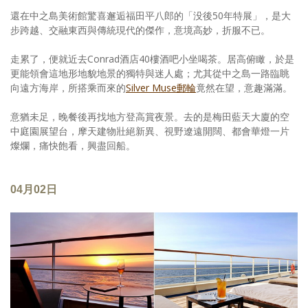
還在中之島美術館驚喜邂逅福田平八郎的「没後50年特展」，是大
步跨越、交融東西與傳統現代的傑作，意境高妙，折服不已。
走累了，便就近去Conrad酒店40樓酒吧小坐喝茶。居高俯瞰，於是
更能領會這地形地貌地景的獨特與迷人處；尤其從中之島一路臨眺
向遠方海岸，所搭乘而來的
Silver Muse郵輪
竟然在望，意趣滿滿。
意猶未足，晚餐後再找地方登高賞夜景。去的是梅田藍天大廈的空
中庭園展望台，摩天建物壯絕新異、視野遼遠開闊、都會華燈一片
燦爛，痛快飽看，興盡回船。
04月02日