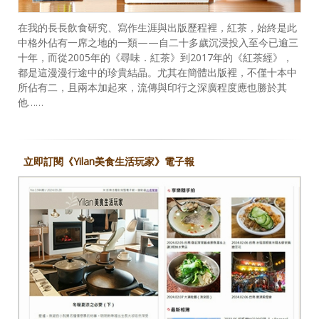
在我的長長飲食研究、寫作生涯與出版歷程裡，紅茶，始終是此
中格外佔有一席之地的一類——自二十多歲沉浸投入至今已逾三
十年，而從2005年的《尋味．紅茶》到2017年的《紅茶經》，
都是這漫漫行途中的珍貴結晶。尤其在簡體出版裡，不僅十本中
所佔有二，且兩本加起來，流傳與印行之深廣程度應也勝於其
他……
立即訂閱《Yilan美食生活玩家》電子報