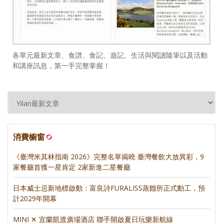
各單元最新文章、食譜、食記、遊記、生活與閱讀隨筆以及活動
和講座訊息，第一手完整掌握！
消費櫥窗
《臺灣米其林指南 2026》完整名單揭曉 臺灣餐飲大放異彩，9
家餐廳首獲一星肯定 2家新進二星餐廳
日本威士忌新地標啟動：富良詩FURALISS蒸餾所正式動工，預
計2029年開幕
MINI ✕ 宜蘭凱渡廣場酒店 聯手開啟夏日玩樂新航線