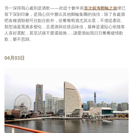
另一深得我心處則是酒飲——此從十數年前
首次銀海郵輪之旅
便已
留下深刻印象，是我心目中勝出其他郵輪集團的強項：除了各處酒
吧各種酒類都可任點任飲外，佐餐葡萄酒尤其出眾，不僅從產區、
類型涵蓋寬廣多變化，且選酒與佐搭品味佳，最棒是還貼心依隨客
人喜好選配，甚至試後不愛還能換……讓愛酒如我日日餐餐縱情歡
飲，樂不思歸。
04月03日