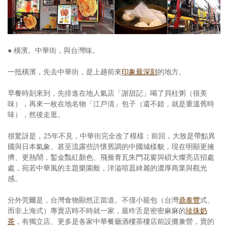
● 橫濱。中華街，與台灣味。
一抵橫濱，先去中華街，是上趟前來
印象最深刻
的地方。
早餐時刻來到，先排進在地人氣店「謝甜記」喝了貝柱粥（很美
味），再來一枚在地名物「江戶清」包子（還不錯，就是重溫舊時
味），然後走逛。
很驚訝是，25年不見，中華街完全改了模樣：前回，大致是帶點異
國與日本氣象、甚至流露些許懷舊調的中國城樣貌，現在明顯更擁
擠、更熱鬧，鏨金豔紅顏色、飛簷青瓦朱門花窗與碩大燦亮店招處
處，宛若中華風的主題樂園般，洋溢喧囂綺麗的濃厚商業與觀光
感。
分外莞爾是，台灣食物顯然正當道。不僅小籠包（台灣
鼎泰豐
式、
而非上海式）專賣店時不時就一家，最咋舌是密密麻麻的
珍珠奶
茶
，有獨立店、更多是各家中華餐廳酒樓茶樓店前設攤兼營，賣的