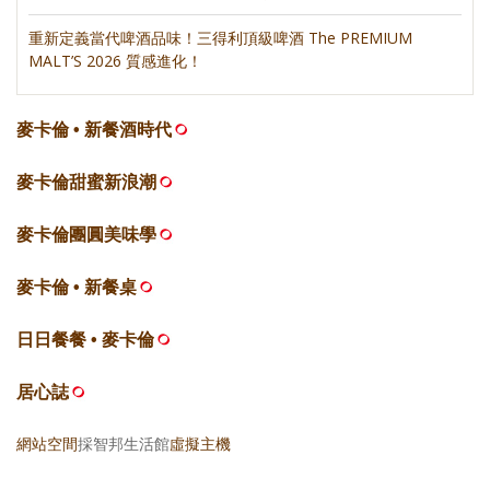
重新定義當代啤酒品味！三得利頂級啤酒 The PREMIUM
MALT’S 2026 質感進化！
麥卡倫 • 新餐酒時代
麥卡倫甜蜜新浪潮
麥卡倫團圓美味學
麥卡倫 • 新餐桌
日日餐餐 • 麥卡倫
居心誌
網站空間
採智邦生活館
虛擬主機