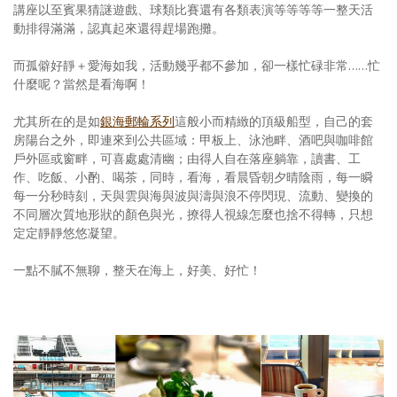
講座以至賓果猜謎遊戲、球類比賽還有各類表演等等等等一整天活
動排得滿滿，認真起來還得趕場跑攤。
而孤僻好靜＋愛海如我，活動幾乎都不參加，卻一樣忙碌非常……忙
什麼呢？當然是看海啊！
尤其所在的是如
銀海郵輪系列
這般小而精緻的頂級船型，自己的套
房陽台之外，即連來到公共區域：甲板上、泳池畔、酒吧與咖啡館
戶外區或窗畔，可喜處處清幽；由得人自在落座躺靠，讀書、工
作、吃飯、小酌、喝茶，同時，看海，看晨昏朝夕晴陰雨，每一瞬
每一分秒時刻，天與雲與海與波與濤與浪不停閃現、流動、變換的
不同層次質地形狀的顏色與光，撩得人視線怎麼也捨不得轉，只想
定定靜靜悠悠凝望。
一點不膩不無聊，整天在海上，好美、好忙！