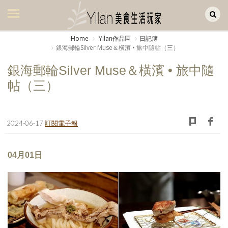
Yilan作品區
美食集
Home
Yilan作品區
日記簿
銀海郵輪Silver Muse＆橫濱 • 旅中隨帖（三）
美飲集
銀海郵輪Silver Muse＆橫濱 • 旅中隨
廚房集
帖（三）
旅遊集
旅遊美食集
2024-06-17
訂閱電子報
生活風
04月01日
書房集
日記簿
餐桌週記
享樂隨手拍