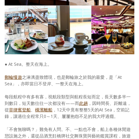
● At Sea。整天在海上。
郵輪慢遊
之淋漓盡致體現，也是郵輪旅之於我的最愛，是「At
Sea」，亦即當日不登岸、一整天在海上。
每段航程中有多有寡，視航段類型與航程長短而定，長天數多半一
到數日，短天數往往一次都沒有——而
此趟
，因時間長、距離遠，
從
菲律賓登船
、
橫濱離船
，12天中竟有整整5天的At Sea，空前記
錄，讓過往全程常只0～1天、屢屢抱怨不足的我大呼過癮。
「不會無聊嗎？」難免有人問。不、一點也不會，船上各種休閒遊
憩設施之外，還從品酒烹飪橋牌社交舞珠寶與藝術鑑賞課程，旅遊