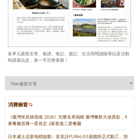
各單元最新文章、食譜、食記、遊記、生活與閱讀隨筆以及活動
和講座訊息，第一手完整掌握！
消費櫥窗
《臺灣米其林指南 2026》完整名單揭曉 臺灣餐飲大放異彩，9
家餐廳首獲一星肯定 2家新進二星餐廳
日本威士忌新地標啟動：富良詩FURALISS蒸餾所正式動工，預