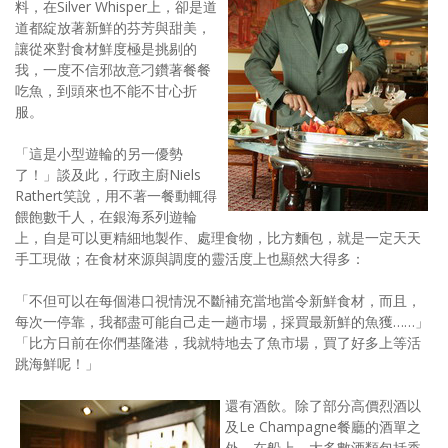
料，在Silver Whisper上，卻是道
道都綻放著新鮮的芬芳與甜美，
讓從來對食材鮮度極是挑剔的
我，一度不信邪故意刁鑽著餐餐
吃魚，到頭來也不能不甘心折
服。
「這是小型遊輪的另一優勢
了！」談及此，行政主廚Niels
Rathert笑說，用不著一餐動輒得
餵飽數千人，在銀海系列遊輪
上，自是可以更精細地製作、處理食物，比方麵包，就是一定天天
手工現做；在食材來源與調度的靈活度上也顯然大得多：
「不但可以在每個港口視情況不斷補充當地當令新鮮食材，而且，
每次一停靠，我都盡可能自己走一趟市場，採買最新鮮的魚獲……」
「比方日前在你們基隆港，我就特地去了魚市場，買了好多上等活
跳海鮮呢！」
還有酒飲。除了部分高價烈酒以
及Le Champagne餐廳的酒單之
外，在船上，大多數酒類包括香