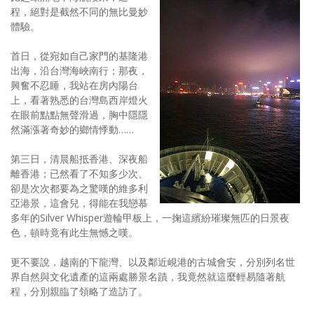
程，絕對是截然不同的無比曼妙
體驗。
首日，從宛如自己家門的基隆港
出海，沿台灣海峽南行；那夜，
興奮不忍睡，我站在房內陽台
上，看著熟悉的台灣島西岸燈火
在眼前點點無聲滑過，胸中隱隱
然滿漲著奇妙的鄉情悸動……
第三日，清晨船抵香港、深夜船
離香港；已然看了不知多少次、
卻是次次都要為之驚嘆的維多利
亞港景，這會兒，得能在我戀慕
多年的Silver Whisper遊輪甲板上，一掬這繽紛璀璨無匹的日景夜
色，頓時竟有此生無憾之嘆。
更不要說，越南的下龍灣、以及鄰近峴港的古城會安，分別列名世
界自然與文化遺產的這兩處勝景名蹟，我竟然就這麼輕易隨著航
程，分別親臨了領略了造訪了。