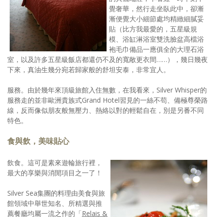
覺奢華，然行走坐臥此中，卻漸
照相簿
漸便覺大小細節處均精緻細膩妥
貼（比方我最愛的，五星級規
影音區
模、浴缸淋浴室雙洗臉盆高檔浴
袍毛巾備品一應俱全的大理石浴
創意出版服務
室，以及許多五星級飯店都還仍不及的寬敞更衣間……），幾日幾夜
下來，真油生幾分宛若歸家般的舒坦安泰，非常宜人。
歷史區
服務。由於幾年來頂級旅館入住無數，在我看來，Silver Whisper的
關於Yilan
服務走的並非歐洲貴族式Grand Hotel習見的一絲不苟、備極尊榮路
線，反而像似朋友般無壓力、熱絡以對的輕鬆自在，別是另番不同
個人著作
特色。
活動實況記錄
食與飲，美味貼心
媒體報導一覽
飲食。這可是素來遊輪旅行裡，
合作與代言
最大的享樂與消閒項目之一了！
訂閱電子報
Silver Sea集團的料理由美食與旅
館領域中舉世知名、所精選與推
薦餐廳均屬一流之作的「
Relais &