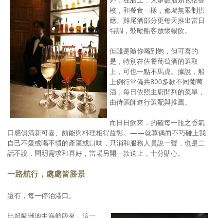
檳，和餐食一樣，都屬無限制供
應。雞尾酒部分更每天推出當日
特調，鼓勵船客放懷暢飲。
但雖是隨你喝到飽，但可喜的
是，特別在佐餐葡萄酒的選取
上，可也一點不馬虎。據說，船
上例行常備共800多款不同葡萄
酒，每日依照主廚開列的菜單，
由侍酒師進行選配與推薦。
而日日飲來，的確每一瓶之香氣
口感俱清新可喜、頗能與料理相得益彰。——就算偶而不巧碰上我
自己不愛或喝不慣的產區或口味，只消和服務人員說一聲，也是二
話不說，問明需求和喜好，當場另開一款送上，十分貼心。
一路航行，處處皆勝景
還有，每一停泊港口。
比起歐洲地中海航段來，這一