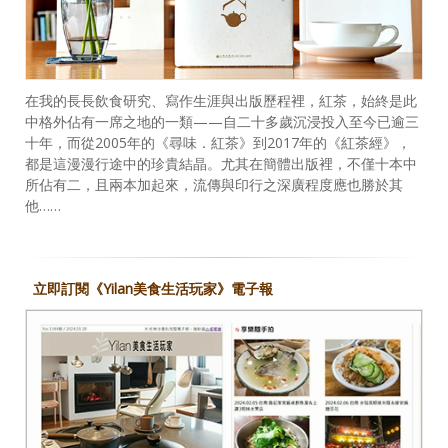
在我的長長飲食研究、寫作生涯與出版歷程裡，紅茶，始終是此
中格外佔有一席之地的一類——自二十多歲沉浸投入至今已逾三
十年，而從2005年的《尋味．紅茶》到2017年的《紅茶經》，
都是這漫漫行途中的珍貴結晶。尤其在簡體出版裡，不僅十本中
所佔有二，且兩本加起來，流傳與印行之深廣程度應也勝於其
他……
立即訂閱《Yilan美食生活玩家》電子報