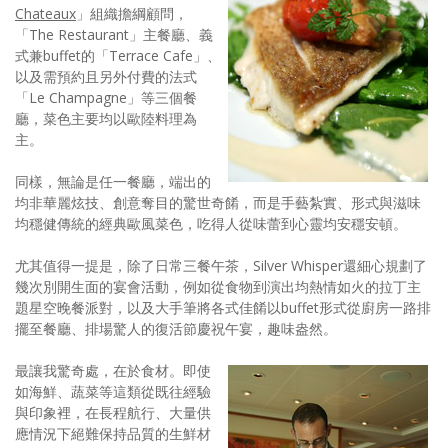
Chateaux
」組織擔綱顧問，
「The Restaurant」主餐廳、義
式兼buffet的「Terrace Cafe」、
以及需預約且另外付費的法式
「Le Champagne」等三個餐
廳，菜色主要均以歐陸料理為
主。
同樣，無論是任一餐廳，端出的
均非華麗炫技、創意奪目的驚世奇餚，而是手藝紮實、形式與滋味
均穩健傳統的經典歐風菜色，吃得人從味蕾到心靈均安穩安頓。
尤其值得一提是，除了日常三餐午茶，Silver Whisper還細心規劃了
幾次別開生面的宴會活動，例如從食物到演出均熱情如火的拉丁主
題星空晚餐派對，以及大手筆將各式佳餚以buffet形式從廚房一路排
擺至餐廳、排場驚人的復活節慶祝午宴，趣味盎然。
最讓我驚奇處，在於食材。即使
如海鮮、蔬菜等這類從既往經驗
與印象裡，在長程航行、大量供
應情況下絕難保持品質的生鮮材