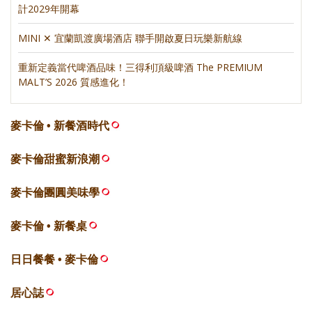
計2029年開幕
MINI ✕ 宜蘭凱渡廣場酒店 聯手開啟夏日玩樂新航線
重新定義當代啤酒品味！三得利頂級啤酒 The PREMIUM
MALT’S 2026 質感進化！
麥卡倫 • 新餐酒時代
麥卡倫甜蜜新浪潮
麥卡倫團圓美味學
麥卡倫 • 新餐桌
日日餐餐 • 麥卡倫
居心誌