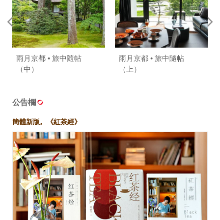
雨月京都 • 旅中隨帖
雨月京都 • 旅中隨帖
（中）
（上）
公告欄
簡體新版。《紅茶經》