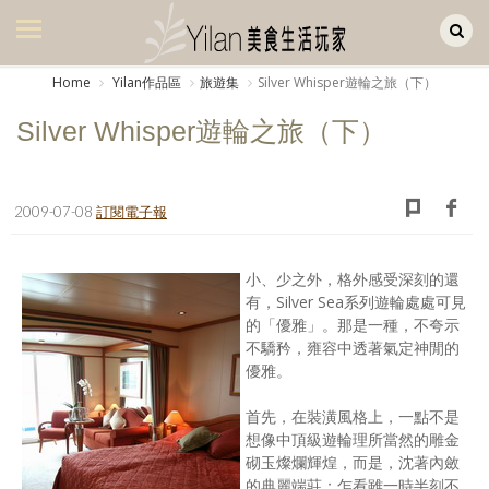
Yilan作品區
美食集
Home
Yilan作品區
旅遊集
Silver Whisper遊輪之旅（下）
美飲集
Silver Whisper遊輪之旅（下）
廚房集
旅遊集
2009-07-08
訂閱電子報
旅遊美食集
小、少之外，格外感受深刻的還
生活風
有，Silver Sea系列遊輪處處可見
的「優雅」。那是一種，不夸示
書房集
不驕矜，雍容中透著氣定神閒的
優雅。
日記簿
首先，在裝潢風格上，一點不是
餐桌週記
想像中頂級遊輪理所當然的雕金
砌玉燦爛輝煌，而是，沈著內斂
享樂隨手拍
的典麗端莊；乍看雖一時半刻不