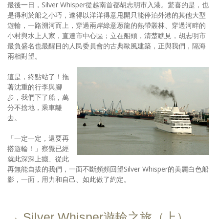
最後一日，Silver Whisper從越南首都胡志明市入港。驚喜的是，也
是得利於船之小巧，遂得以洋洋得意甩開只能停泊外港的其他大型
遊輪，一路溯河而上，穿過兩岸綠意蔥龍的熱帶叢林、穿過河畔的
小村與水上人家，直達市中心區；立在船頭，清楚瞧見，胡志明市
最負盛名也最醒目的人民委員會的古典歐風建築，正與我們，隔海
兩相對望。
這是，終點站了！拖
著沈重的行李與腳
步，我們下了船，萬
分不捨地，乘車離
去。
「一定一定，還要再
搭遊輪！」察覺已經
就此深深上癮、從此
再無能自拔的我們，一面不斷頻頻回望Silver Whisper的美麗白色船
影，一面，用力和自己、如此做了約定。
→ Silver Whisper遊輪之旅（上）