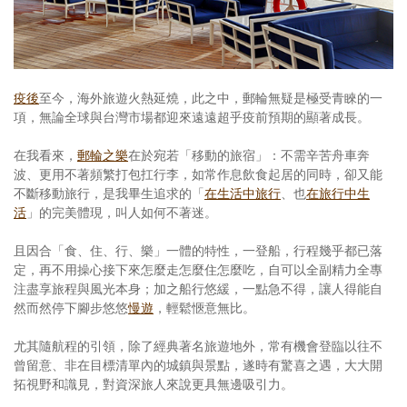
照相簿
影音區
創意出版服務
疫後
至今，海外旅遊火熱延燒，此之中，郵輪無疑是極受青睞的一
項，無論全球與台灣市場都迎來遠遠超乎疫前預期的顯著成長。
歷史區
在我看來，
郵輪之樂
在於宛若「移動的旅宿」：不需辛苦舟車奔
關於Yilan
波、更用不著頻繁打包扛行李，如常作息飲食起居的同時，卻又能
不斷移動旅行，是我畢生追求的「
在生活中旅行
、也
在旅行中生
個人著作
活
」的完美體現，叫人如何不著迷。
活動實況記錄
且因合「食、住、行、樂」一體的特性，一登船，行程幾乎都已落
定，再不用操心接下來怎麼走怎麼住怎麼吃，自可以全副精力全專
媒體報導一覽
注盡享旅程與風光本身；加之船行悠緩，一點急不得，讓人得能自
然而然停下腳步悠悠
慢遊
，輕鬆愜意無比。
合作與代言
尤其隨航程的引領，除了經典著名旅遊地外，常有機會登臨以往不
訂閱電子報
曾留意、非在目標清單內的城鎮與景點，遂時有驚喜之遇，大大開
拓視野和識見，對資深旅人來說更具無邊吸引力。