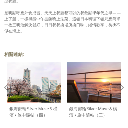
型餐廳。
是明顯呼應外食成習、天天上餐廳都可以的餐飲顯學年代之舉——
上了船，一樣得能中午披薩晚上法菜、這頓日本料理下頓只想簡單
一枚三明治解決就好，日日餐餐換場所換口味，縱情歡享，彷彿不
似在海上。
相關連結:
銀海郵輪Silver Muse＆橫
銀海郵輪Silver Muse＆橫
濱 • 旅中隨帖（四）
濱 • 旅中隨帖（三）