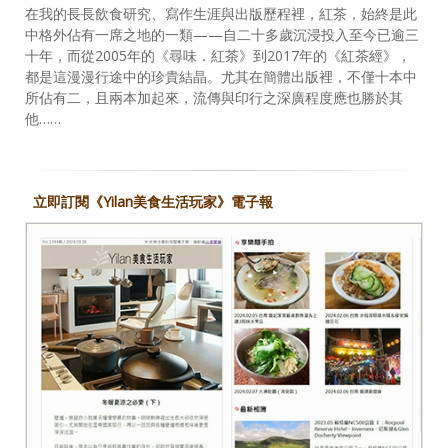
在我的長長飲食研究、寫作生涯與出版歷程裡，紅茶，始終是此
中格外佔有一席之地的一類——自二十多歲沉浸投入至今已逾三
十年，而從2005年的《尋味．紅茶》到2017年的《紅茶經》，
都是這漫漫行途中的珍貴結晶。尤其在簡體出版裡，不僅十本中
所佔有二，且兩本加起來，流傳與印行之深廣程度應也勝於其
他……
立即訂閱《Yilan美食生活玩家》電子報