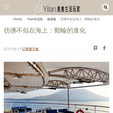
Yilan作品區
美食集
Home
Yilan作品區
旅遊集
彷彿不似在海上：郵輪的進化
美飲集
彷彿不似在海上：郵輪的進化
廚房集
旅遊集
2024-08-19
訂閱電子報
旅遊美食集
生活風
書房集
日記簿
餐桌週記
享樂隨手拍