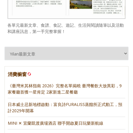
各單元最新文章、食譜、食記、遊記、生活與閱讀隨筆以及活動
和講座訊息，第一手完整掌握！
消費櫥窗
《臺灣米其林指南 2026》完整名單揭曉 臺灣餐飲大放異彩，9
家餐廳首獲一星肯定 2家新進二星餐廳
日本威士忌新地標啟動：富良詩FURALISS蒸餾所正式動工，預
計2029年開幕
MINI ✕ 宜蘭凱渡廣場酒店 聯手開啟夏日玩樂新航線