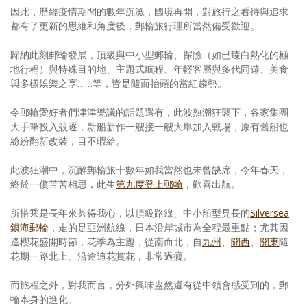
因此，歷經疫情期間的數年沉澱，國境再開，對旅行之看待與追求
都有了更新的思維和角度後，郵輪旅行理所當然備受歡迎。
歸納此刻郵輪發展，頂級與中小型郵輪、探險（如已臻白熱化的極
地行程）與特殊目的地、主題式航程、年輕客層與多代同遊、美食
與多樣娛樂之享……等，皆是隨而抬頭的當紅趨勢。
令郵輪愛好者們津津樂議的話題還有，此波熱潮狂襲下，各家集團
大手筆投入競逐，新船新作一艘接一艘大舉加入戰場，原有舊船也
紛紛翻新改裝，目不暇給。
此波狂潮中，沉醉郵輪旅十數年如我當然也未曾缺席，今年春天，
終於一償苦苦相思，此生
第九度登上郵輪
，歡喜出航。
所搭乘是長年來甚得我心，以頂級路線、中小船型見長的
Silversea
銀海郵輪
，走的是亞洲航線，日本沿岸城市為全程最重點；尤其因
逢櫻花盛開時節，花季為主題，從南而北，自
九州
、
關西
、
關東
隨
花期一路北上、沿途追花賞花，非常過癮。
而旅程之外，對我而言，分外興味盎然還有從中領會感受到的，郵
輪本身的進化。