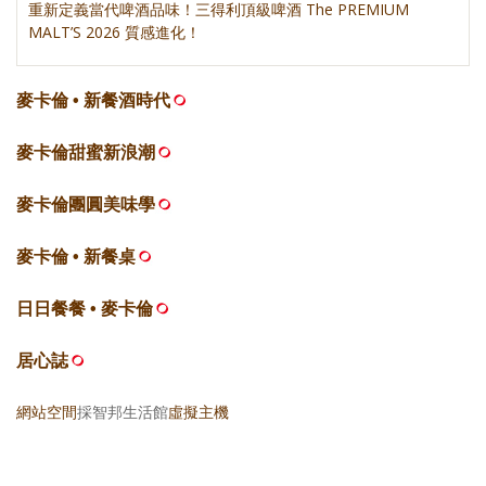
重新定義當代啤酒品味！三得利頂級啤酒 The PREMIUM
MALT’S 2026 質感進化！
麥卡倫 • 新餐酒時代
麥卡倫甜蜜新浪潮
麥卡倫團圓美味學
麥卡倫 • 新餐桌
日日餐餐 • 麥卡倫
居心誌
網站空間
採智邦生活館
虛擬主機