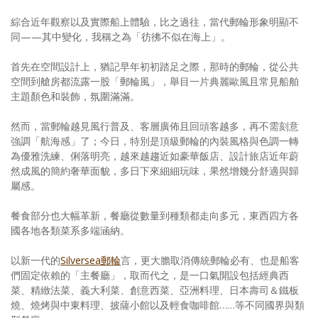
綜合近年觀察以及實際船上體驗，比之過往，當代郵輪形象明顯不
同——其中變化，我稱之為「彷彿不似在海上」。
首先在空間設計上，猶記早年初初踏足之際，那時的郵輪，從公共
空間到艙房都流露一股「郵輪風」，舉目一片典麗歐風且常見船舶
主題顏色和裝飾，氛圍滿滿。
然而，當郵輪越見風行普及、客層廣佈且回頭客越多，再不需刻意
強調「航海感」了；今日，特別是頂級郵輪的內裝風格與色調一轉
為優雅洗練、俐落明亮，越來越趨近如豪華飯店、設計旅店近年蔚
然成風的簡約奢華面貌，多日下來細細玩味，果然增幾分舒適與歸
屬感。
餐食部分也大幅革新，餐廳從數量到種類都走向多元，東西四方各
國各地各類菜系多端涵納。
以新一代的
Silversea郵輪
言，更大膽取消傳統郵輪必有、也是船客
們固定依賴的「主餐廳」，取而代之，是一口氣開設包括經典西
菜、精緻法菜、義大利菜、創意西菜、亞洲料理、日本壽司＆鐵板
燒、燒烤與中東料理、披薩小館以及輕食咖啡館……等不同國界與類