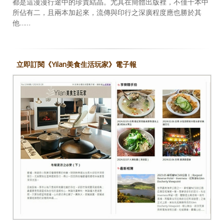
都是這漫漫行途中的珍貴結晶。尤其在簡體出版裡，不僅十本中
所佔有二，且兩本加起來，流傳與印行之深廣程度應也勝於其
他……
立即訂閱《Yilan美食生活玩家》電子報