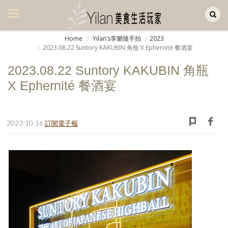
Yilan作品區
美食集
Home
Yilanʼs享樂隨手拍
2023
2023.08.22 Suntory KAKUBIN 角瓶 X Ephernité 餐酒宴
美飲集
2023.08.22 Suntory KAKUBIN 角瓶
廚房集
X Ephernité 餐酒宴
旅遊集
旅遊美食集
2023-10-16
訂閱電子報
生活風
書房集
日記簿
餐桌週記
享樂隨手拍