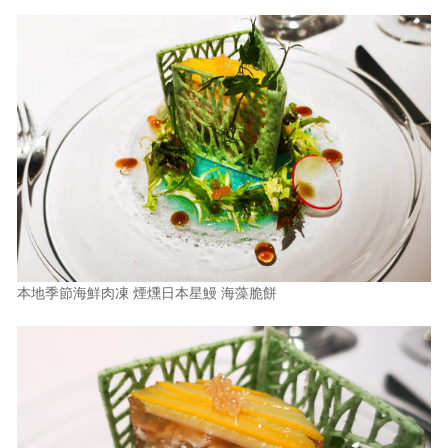
本地季節海鮮肉凍 煙燻日本星鰻 海藻脆餅