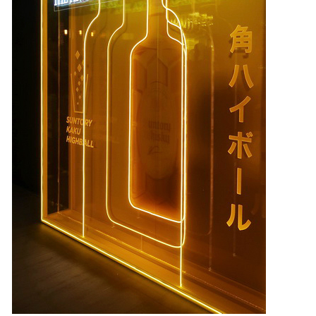
照相簿
影音區
創意出版服務
歷史區
關於Yilan
個人著作
活動實況記錄
媒體報導一覽
合作與代言
訂閱電子報