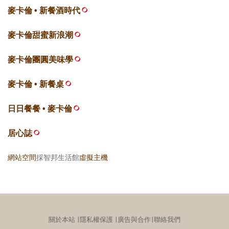
麥卡倫 • 新餐酒時代
麥卡倫甜蜜新浪潮
麥卡倫團圓美味學
麥卡倫 • 新餐桌
日日餐餐 • 麥卡倫
居心誌
網站空間
採智邦生活館
虛擬主機
關於本站
∣
隱私權保護
∣
廣告與合作
∣
聯絡我們