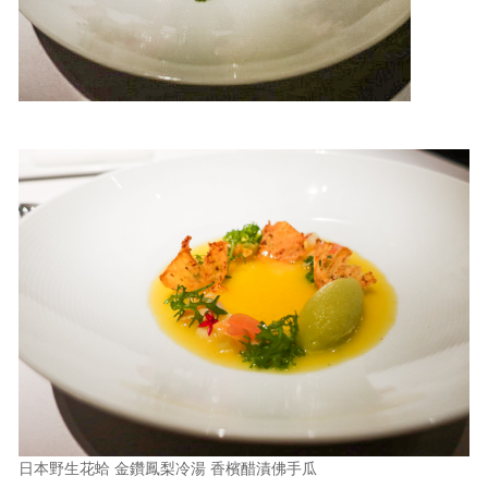
日本野生花蛤 金鑽鳳梨冷湯 香檳醋漬佛手瓜