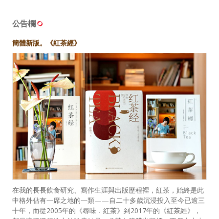
公告欄
簡體新版。《紅茶經》
在我的長長飲食研究、寫作生涯與出版歷程裡，紅茶，始終是此
中格外佔有一席之地的一類——自二十多歲沉浸投入至今已逾三
十年，而從2005年的《尋味．紅茶》到2017年的《紅茶經》，