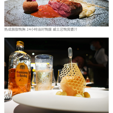
熟成胭脂鴨胸 24小時油封鴨腿 威士忌鴨賞醬汁