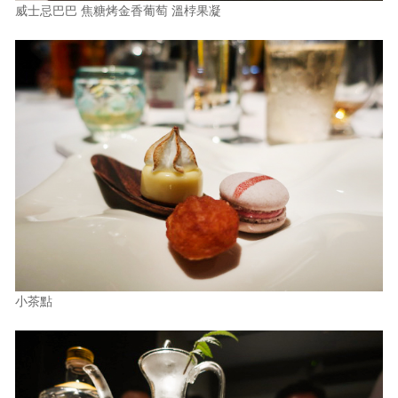
威士忌巴巴 焦糖烤金香葡萄 溫桲果凝
小茶點