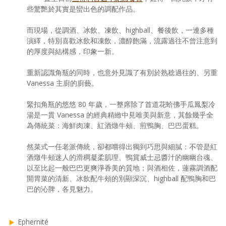
些驚艷於其實是蠻出色的調配作品。
而現場，從調酒、冰飲、凍飲、highball、餐後飲，一連多種
演繹，特別喜歡冰飲和凍飲，濃醇飽滿，流露過往不曾注意到
的厚度與結構感，印象一新。
重新認識角瓶的同時，也意外見識了有別於熟稔過往的、另重
Vanessa 主廚的廚藝。
緊扣角瓶的悠悠 80 年歲，一整席除了首道花蛤佛手瓜鳳梨冷
湯是一貫 Vanessa 的經典精緻中見唯美與新意，其餘幾乎全
為傳統菜：海鮮肉凍、紅酒燉牛頰、煎鴨胸、巴巴蛋糕。
然菜式一任老派傳統，卻都嚐得出獨到巧思與細膩：不管是紅
酒燉牛頰迷人的滑稠凝柔肌理、鴨賞威士忌醬汁的幽幽台魂、
以至比起一般巴巴更爽淨香美的質地；與酒相佐，蓮霧調酒配
開胃菜的清新、冰飲配牛頰的別顯深沉、highball 配鴨胸和巴
巴的沁脾，各見魅力。
Ephernité