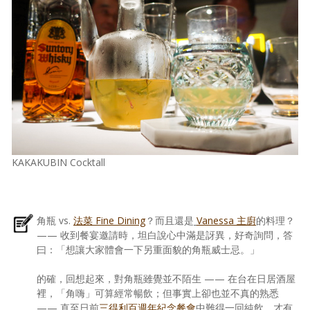
KAKAKUBIN Cocktall
角瓶 vs.
法菜 Fine Dining
？而且還是
Vanessa 主廚
的料理？
—— 收到餐宴邀請時，坦白說心中滿是訝異，好奇詢問，答
曰：「想讓大家體會一下另重面貌的角瓶威士忌。」
的確，回想起來，對角瓶雖覺並不陌生 —— 在台在日居酒屋
裡，「角嗨」可算經常暢飲；但事實上卻也並不真的熟悉
—— 直至日前
三得利百週年紀念餐會
中難得一回純飲，才有