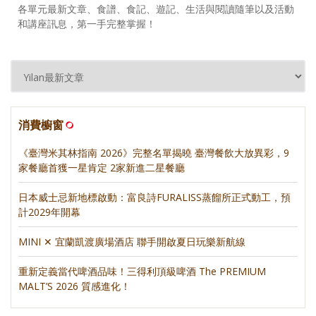
各單元最新文章、食譜、食記、遊記、生活與閱讀隨筆以及活動
和講座訊息，第一手完整掌握！
消費櫥窗
《臺灣米其林指南 2026》完整名單揭曉 臺灣餐飲大放異彩，9
家餐廳首獲一星肯定 2家新進二星餐廳
日本威士忌新地標啟動：富良詩FURALISS蒸餾所正式動工，預
計2029年開幕
MINI ✕ 宜蘭凱渡廣場酒店 聯手開啟夏日玩樂新航線
重新定義當代啤酒品味！三得利頂級啤酒 The PREMIUM
MALT’S 2026 質感進化！