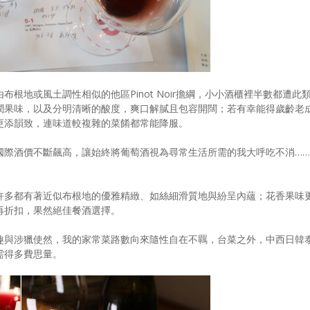
根地或風土調性相似的他區Pinot Noir擔綱，小小酒櫃裡半數都遭此
潤果味，以及分明清晰的酸度，爽口解膩且包容開闊；若有幸能得歲齡老
更添韻致，連味道較複雜的菜餚都常能降服。
國際酒價不斷飆高，讓始終將葡萄酒視為尋常生活所需的我大呼吃不消……
許多都有著近似布根地的優雅精緻、如絲細滑質地與紛呈內蘊；花香果味
再折扣，果然絕佳餐酒選擇。
趣與涉獵使然，我的家常菜路數向來隨性自在不羈，台菜之外，中西日韓
需得多費思量。