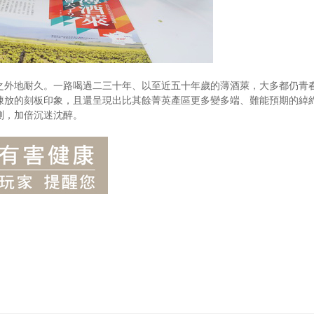
之外地耐久。一路喝過二三十年、以至近五十年歲的薄酒萊，大多都仍青
陳放的刻板印象，且還呈現出比其餘菁英產區更多變多端、難能預期的綽
測，加倍沉迷沈醉。