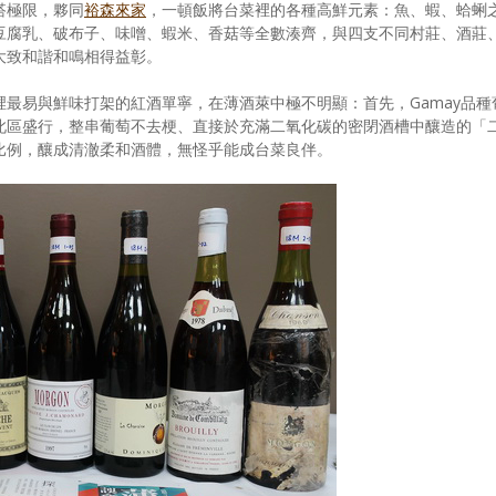
搭極限，夥同
裕森來家
，一頓飯將台菜裡的各種高鮮元素：魚、蝦、蛤蜊
豆腐乳、破布子、味噌、蝦米、香菇等全數湊齊，與四支不同村莊、酒莊
大致和諧和鳴相得益彰。
最易與鮮味打架的紅酒單寧，在薄酒萊中極不明顯：首先，Gamay品種
此區盛行，整串葡萄不去梗、直接於充滿二氧化碳的密閉酒槽中釀造的「
比例，釀成清澈柔和酒體，無怪乎能成台菜良伴。