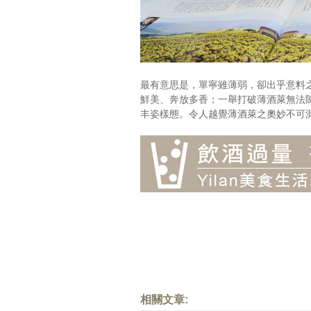
最有意思是，單寧雖薄弱，卻出乎意料
鮮美、奔放多香；一舉打破薄酒萊無法
丰姿樣態。令人越覺薄酒萊之奧妙不可
相關文章: