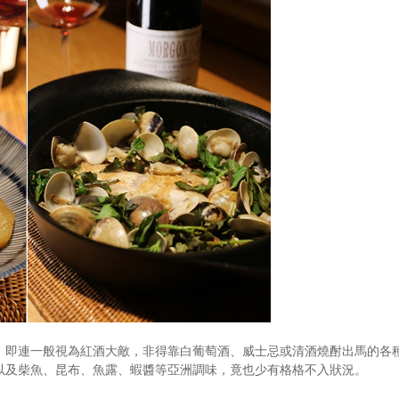
。即連一般視為紅酒大敵，非得靠白葡萄酒、威士忌或清酒燒酎出馬的各
以及柴魚、昆布、魚露、蝦醬等亞洲調味，竟也少有格格不入狀況。