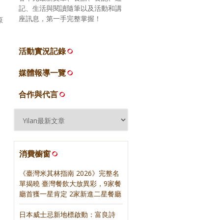
記、生活與閱讀隨筆以及活動和講
座訊息，第一手完整掌握！
原
活動實況記錄
媒體報導一覽
合作與代言
消費櫥窗
《臺灣米其林指南 2026》完整名
單揭曉 臺灣餐飲大放異彩，9家餐
廳首獲一星肯定 2家新進二星餐廳
日本威士忌新地標啟動：富良詩