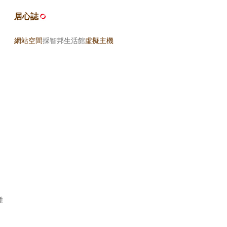
居心誌
網站空間
採智邦生活館
虛擬主機
種