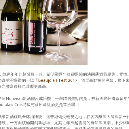
常：曾經年年此刻盛極一時、卻明顯逐年冷卻退燒的法國薄酒萊慶典，竟捲
裕森號召舉辦的一場「
Beaujolais Fest 2017
」酒展轟動拉開序幕，接下
款之豐富多樣也達歷史新高。
角Nouveau新酒卻反成陪襯，一舉躍居焦點的是，被新酒光芒掩蓋多年
olais Crus特級村莊所產紅酒更是眾所矚目。
酒來新酒旋風全球消褪後，這曾經備受輕視之地，在各方釀酒大師與新一
傳統，一方面積極開創新思維。尤其近年風起雲湧的自然酒風潮，不少關
量級布根地酒商與酒莊南下來此開疆拓土，更成酒迷們津津樂道的佳話。