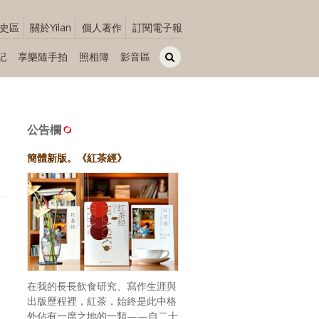
史區
關於Yilan
個人著作
訂閱電子報
記
享樂隨手拍
照相簿
影音區
公告欄
簡體新版。《紅茶經》
在我的長長飲食研究、寫作生涯與
出版歷程裡，紅茶，始終是此中格
外佔有一席之地的一類——自二十