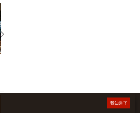
遍地開花，無酒精佐餐飲
百搭之酒
我知道了