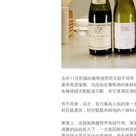
去年11月對國內葡萄酒界而言頗不尋
重來再度復燃。先由知名葡萄酒作家林
各種後續活動餘波不斷，所引進酒莊酒
所不同者，這次，昔日廣為人知的第一主
村莊級產區，特別緊鄰布根地的十個Beauj
事實上，這股復興趨勢早有跡可尋。薄
酒農的紛紛投入下，一方面回歸自然與
學說技法甚至常由此處發端；而多個重