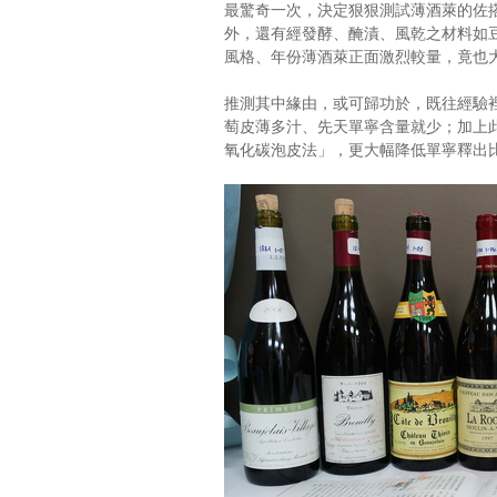
最驚奇一次，決定狠狠測試薄酒萊的佐
外，還有經發酵、醃漬、風乾之材料如
風格、年份薄酒萊正面激烈較量，竟也
推測其中緣由，或可歸功於，既往經驗裡
萄皮薄多汁、先天單寧含量就少；加上
氧化碳泡皮法」，更大幅降低單寧釋出