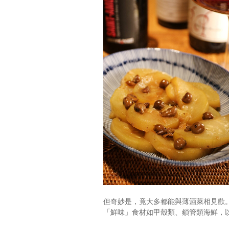
但奇妙是，竟大多都能與薄酒萊相見歡
「鮮味」食材如甲殼類、鎖管類海鮮，