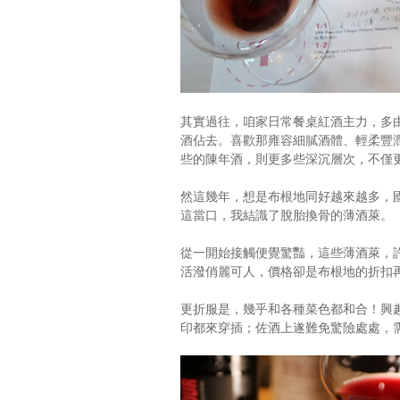
其實過往，咱家日常餐桌紅酒主力，多由布
酒佔去。喜歡那雍容細膩酒體、輕柔豐
些的陳年酒，則更多些深沉層次，不僅
然這幾年，想是布根地同好越來越多，
這當口，我結識了脫胎換骨的薄酒萊。
從一開始接觸便覺驚豔，這些薄酒萊，
活潑俏麗可人，價格卻是布根地的折扣
更折服是，幾乎和各種菜色都和合！興
印都來穿插；佐酒上遂難免驚險處處，