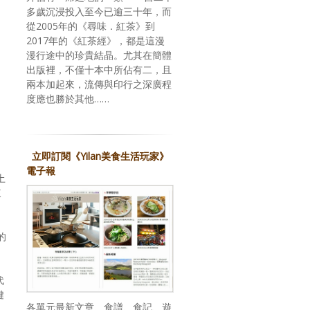
多歲沉浸投入至今已逾三十年，而
從2005年的《尋味．紅茶》到
2017年的《紅茶經》，都是這漫
漫行途中的珍貴結晶。尤其在簡體
出版裡，不僅十本中所佔有二，且
兩本加起來，流傳與印行之深廣程
度應也勝於其他……
立即訂閱《Yilan美食生活玩家》
電子報
土
來
的
代
鍵
各單元最新文章、食譜、食記、遊