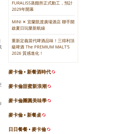
FURALISS蒸餾所正式動工，預計
2029年開幕
MINI ✕ 宜蘭凱渡廣場酒店 聯手開
啟夏日玩樂新航線
重新定義當代啤酒品味！三得利頂
類
級啤酒 The PREMIUM MALT’S
成
2026 質感進化！
麥卡倫 • 新餐酒時代
更
麥卡倫甜蜜新浪潮
麥卡倫團圓美味學
泰
麥卡倫 • 新餐桌
日日餐餐 • 麥卡倫