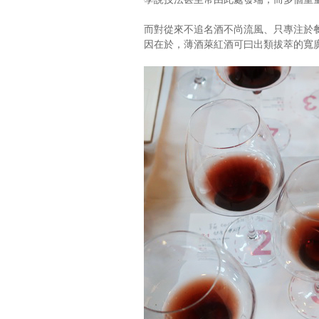
而對從來不追名酒不尚流風、只專注於
因在於，薄酒萊紅酒可曰出類拔萃的寬