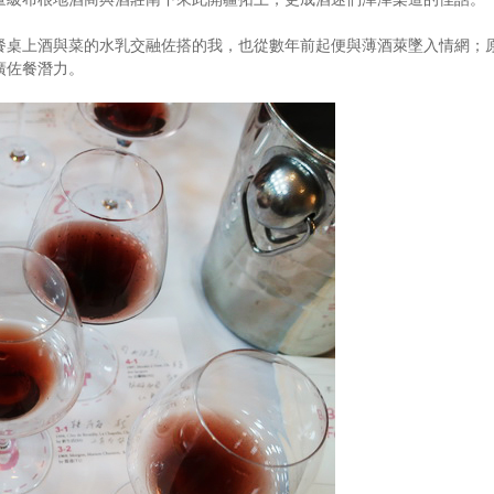
餐桌上酒與菜的水乳交融佐搭的我，也從數年前起便與薄酒萊墜入情網；
廣佐餐潛力。