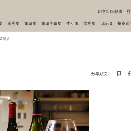
創意出版服務
歷
集
廚房集
旅遊集
旅遊美食集
生活風
書房集
日記簿
餐桌週
萊餐桌
分享貼文 :