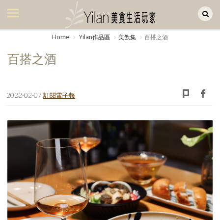
Yilan作品區
美食集
Home
Yilan作品區
美飲集
百搭之酒
美飲集
百搭之酒
廚房集
旅遊集
2022-02-07
訂閱電子報
旅遊美食集
生活風
書房集
日記簿
餐桌週記
享樂隨手拍