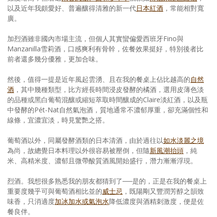
以及近年我頗愛好、普遍釀得清雅的新一代
日本紅酒
，常能相對寬
廣。
加烈酒雖非國內市場主流，但個人其實蠻偏愛西班牙Fino與
Manzanilla雪莉酒，口感爽利有骨幹，佐餐效果挺好，特別後者比
前者還多幾分優雅，更加合味。
然後，值得一提是近年風起雲湧、且在我的餐桌上佔比越高的
自然
酒
，其中幾種類型，比方經長時間浸皮發酵的橘酒，選用皮薄色淡
的品種或黑白葡萄混釀或縮短萃取時間釀成的Claire淡紅酒，以及瓶
中發酵的Pét-Nat自然氣泡酒，質地通常不濃郁厚重，卻充滿個性和
線條，宜濃宜淡，時見驚艷之搭。
葡萄酒以外，同屬發酵酒類的日本清酒，由於過往以
如水淡麗之境
為尚，故總覺日本料理以外很容易被壓倒，但隨
新風潮抬頭
，純
米、高精米度、濃郁且微帶酸質酒風開始盛行，潛力漸漸浮現。
烈酒。我想很多熟悉我的朋友都猜到了──是的，正是在我的餐桌上
重要度幾乎可與葡萄酒相比並的
威士忌
，既陽剛又豐潤芳醇之韻致
味香，只消適度
加冰加水或氣泡水
降低濃度與酒精刺激度，便是佐
餐良伴。