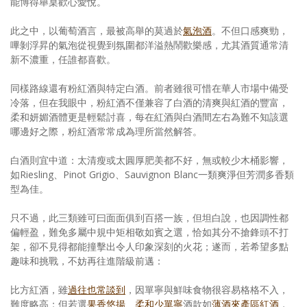
能博得舉桌歡心愛悅。
此之中，以葡萄酒言，最被高舉的莫過於
氣泡酒
。不但口感爽勁，
嗶剝浮昇的氣泡從視覺到氛圍都洋溢熱鬧歡樂感，尤其酒質通常清
新不濃重，任誰都喜歡。
同樣路線還有粉紅酒與特定白酒。前者雖很可惜在華人市場中備受
冷落，但在我眼中，粉紅酒不僅兼容了白酒的清爽與紅酒的豐富，
柔和妍媚酒體更是輕鬆討喜，每在紅酒與白酒間左右為難不知該選
哪邊好之際，粉紅酒常常成為理所當然解答。
白酒則宜中道：太清瘦或太圓厚肥美都不好，無或較少木桶影響，
如Riesling、Pinot Grigio、Sauvignon Blanc一類爽淨但芳潤多香類
型為佳。
只不過，此三類雖可曰面面俱到百搭一族，但坦白說，也因調性都
偏輕盈，難免多屬中規中矩相敬如賓之選，恰如其分不搶鋒頭不打
架，卻不見得都能撞擊出令人印象深刻的火花；遂而，若希望多點
趣味和挑戰，不妨再往進階級前邁：
比方紅酒，雖
過往也常談到
，因單寧與鮮味食物很容易格格不入，
難度略高；但若選
果香悠揚、柔和少單寧
酒款如
薄酒來產區紅酒
，