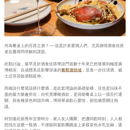
照相簿
影音區
創意出版服務
歷史區
何為餐桌上的百搭之酒？──這是許多愛酒人們、尤其鍾情酒食佐搭
者反覆尋問求解的課題。
關於Yilan
此類討論，最早見於酒食佐搭學說門道數十年來已然發展到極度廣
個人著作
博精深、自成體系且影響深遠的
葡萄酒領域
，並進一步往清酒、威
士忌等其餘酒類延伸。
活動實況記錄
而雖說什麼菜該搭什麼酒，是此套理論的基礎架構，且也是玩味不
媒體報導一覽
盡的最大樂趣所在；但究竟哪種酒款，是得能餐桌上以一擋百打通
關、與各種菜色和諧共鳴，博得舉桌歡心愛悅，卻也備受關注熱
合作與代言
議。
訂閱電子報
特別逢此新舊年交替時分，家人友人團聚、把盞同歡時刻，人人都
想找出這麼一瓶酒，不僅能與宴飲團圓桌上多樣菜色水乳交融，還