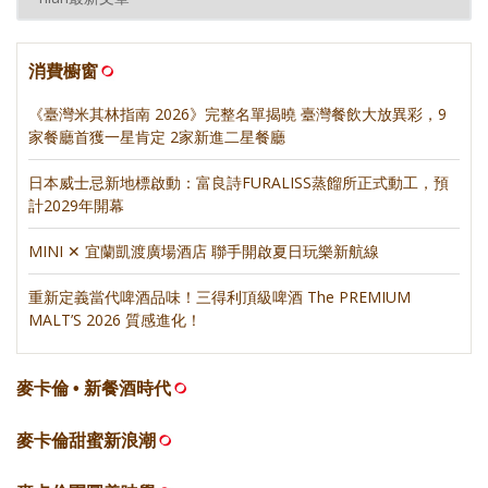
消費櫥窗
《臺灣米其林指南 2026》完整名單揭曉 臺灣餐飲大放異彩，9
家餐廳首獲一星肯定 2家新進二星餐廳
日本威士忌新地標啟動：富良詩FURALISS蒸餾所正式動工，預
計2029年開幕
MINI ✕ 宜蘭凱渡廣場酒店 聯手開啟夏日玩樂新航線
重新定義當代啤酒品味！三得利頂級啤酒 The PREMIUM
MALT’S 2026 質感進化！
麥卡倫 • 新餐酒時代
麥卡倫甜蜜新浪潮