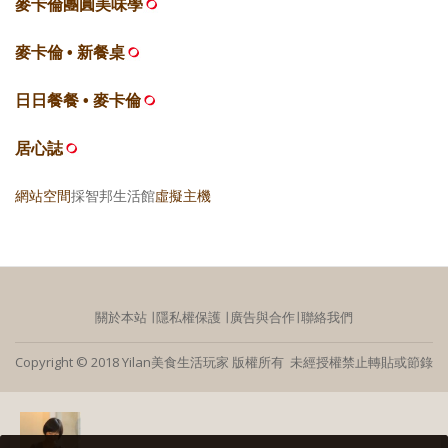
麥卡倫團圓美味學
麥卡倫 • 新餐桌
日日餐餐 • 麥卡倫
居心誌
網站空間
採智邦生活館
虛擬主機
關於本站
∣
隱私權保護
∣
廣告與合作
∣
聯絡我們
Copyright © 2018 Yilan美食生活玩家 版權所有 未經授權禁止轉貼或節錄