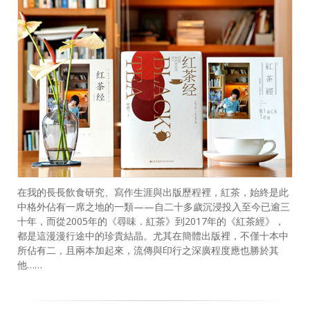
在我的長長飲食研究、寫作生涯與出版歷程裡，紅茶，始終是此
中格外佔有一席之地的一類——自二十多歲沉浸投入至今已逾三
十年，而從2005年的《尋味．紅茶》到2017年的《紅茶經》，
都是這漫漫行途中的珍貴結晶。尤其在簡體出版裡，不僅十本中
所佔有二，且兩本加起來，流傳與印行之深廣程度應也勝於其
他……