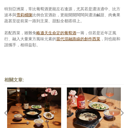
特別亞洲菜，常比葡萄酒更能左右逢源，尤其若是濃淡適中、比方
波本與
雪莉桶陳
比例合宜酒款，更能開開闊闊與濃淡鹹甜、肉禽果
蔬甚至從前菜一路到主菜、甜點全都搭得上。
若配西菜，雖難免
略遜天生命定的葡萄酒
一籌，但若是近年正風
行、融入大量東方風味元素的
當代混融路線的創作西菜
，則也能和
諧攜手，相得益彰。
相關文章: