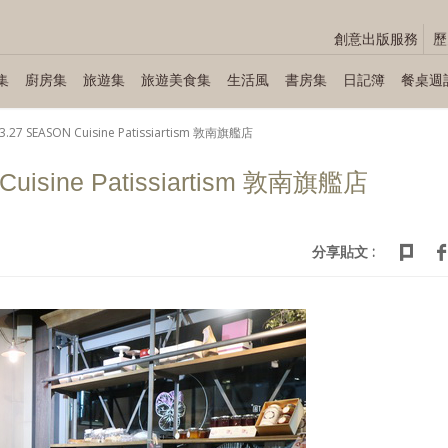
創意出版服務
歷
集
廚房集
旅遊集
旅遊美食集
生活風
書房集
日記簿
餐桌週
3.27 SEASON Cuisine Patissiartism 敦南旗艦店
Cuisine Patissiartism 敦南旗艦店
分享貼文 :