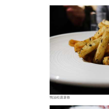
鴨油松露薯條