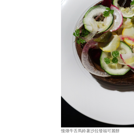
慢燉牛舌馬鈴薯沙拉發福可麗餅