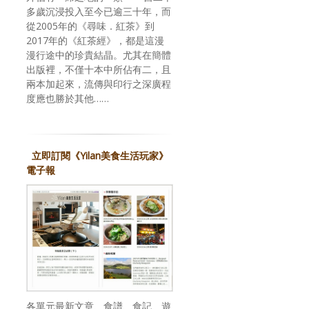
多歲沉浸投入至今已逾三十年，而
從2005年的《尋味．紅茶》到
2017年的《紅茶經》，都是這漫
漫行途中的珍貴結晶。尤其在簡體
出版裡，不僅十本中所佔有二，且
兩本加起來，流傳與印行之深廣程
度應也勝於其他……
立即訂閱《Yilan美食生活玩家》
電子報
各單元最新文章、食譜、食記、遊