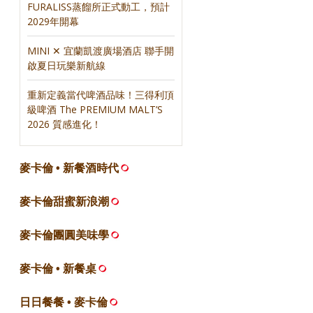
FURALISS蒸餾所正式動工，預計
2029年開幕
MINI ✕ 宜蘭凱渡廣場酒店 聯手開
啟夏日玩樂新航線
重新定義當代啤酒品味！三得利頂
級啤酒 The PREMIUM MALT’S
2026 質感進化！
麥卡倫 • 新餐酒時代
麥卡倫甜蜜新浪潮
麥卡倫團圓美味學
麥卡倫 • 新餐桌
日日餐餐 • 麥卡倫