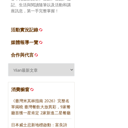
記、生活與閱讀隨筆以及活動和講
座訊息，第一手完整掌握！
活動實況記錄
媒體報導一覽
合作與代言
消費櫥窗
《臺灣米其林指南 2026》完整名
單揭曉 臺灣餐飲大放異彩，9家餐
廳首獲一星肯定 2家新進二星餐廳
日本威士忌新地標啟動：富良詩