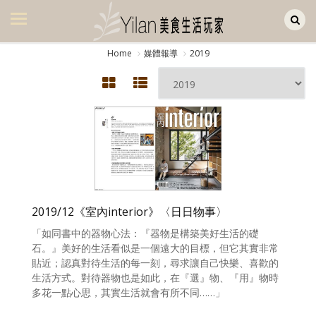
Yilan作品區
美食集
Home
媒體報導
2019
美飲集
廚房集
旅遊集
旅遊美食集
生活風
2019/12《室內interior》〈日日物事〉
書房集
「如同書中的器物心法：『器物是構築美好生活的礎
日記簿
石。』美好的生活看似是一個遠大的目標，但它其實非常
貼近；認真對待生活的每一刻，尋求讓自己快樂、喜歡的
餐桌週記
生活方式。對待器物也是如此，在『選』物、『用』物時
多花一點心思，其實生活就會有所不同……」
享樂隨手拍