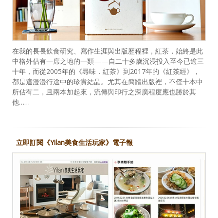
在我的長長飲食研究、寫作生涯與出版歷程裡，紅茶，始終是此
中格外佔有一席之地的一類——自二十多歲沉浸投入至今已逾三
十年，而從2005年的《尋味．紅茶》到2017年的《紅茶經》，
都是這漫漫行途中的珍貴結晶。尤其在簡體出版裡，不僅十本中
所佔有二，且兩本加起來，流傳與印行之深廣程度應也勝於其
他……
立即訂閱《Yilan美食生活玩家》電子報