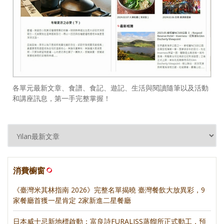
各單元最新文章、食譜、食記、遊記、生活與閱讀隨筆以及活動
和講座訊息，第一手完整掌握！
消費櫥窗
《臺灣米其林指南 2026》完整名單揭曉 臺灣餐飲大放異彩，9
家餐廳首獲一星肯定 2家新進二星餐廳
日本威士忌新地標啟動：富良詩FURALISS蒸餾所正式動工，預