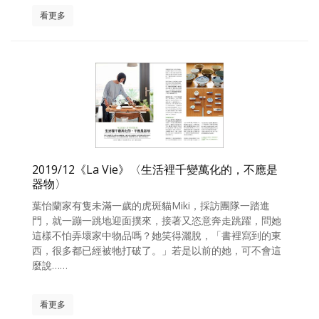
看更多
照相簿
影音區
創意出版服務
歷史區
關於Yilan
個人著作
2019/12《La Vie》〈生活裡千變萬化的，不應是
器物〉
活動實況記錄
葉怡蘭家有隻未滿一歲的虎斑貓Miki，採訪團隊一踏進
門，就一蹦一跳地迎面撲來，接著又恣意奔走跳躍，問她
媒體報導一覽
這樣不怕弄壞家中物品嗎？她笑得灑脫，「書裡寫到的東
合作與代言
西，很多都已經被牠打破了。」若是以前的她，可不會這
麼說……
訂閱電子報
看更多