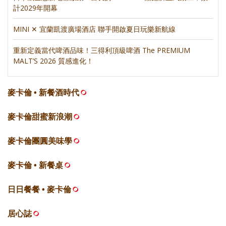
計2029年開幕
MINI ✕ 宜蘭凱渡廣場酒店 聯手開啟夏日玩樂新航線
重新定義當代啤酒品味！三得利頂級啤酒 The PREMIUM
MALT’S 2026 質感進化！
麥卡倫 • 新餐酒時代
麥卡倫甜蜜新浪潮
麥卡倫團圓美味學
麥卡倫 • 新餐桌
日日餐餐 • 麥卡倫
居心誌