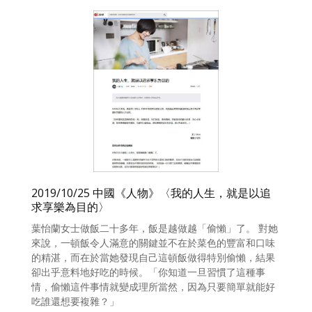
2019/10/25 中國《人物》〈我的人生，就是以追
求享樂為目的〉
葉怡蘭女士做飯二十多年，飯是越做越「偷懶」了。 對她
來說，一頓飯令人滿意的關鍵並不在於菜色的豐富和口味
的精湛，而在於當她發現自己這頓飯做得特別偷懶，結果
卻出乎意料地好吃的時候。「你知道一旦習慣了這種事
情，偷懶這件事情就變成理所當然，因為只要簡單就能好
吃誰還想要複雜？」