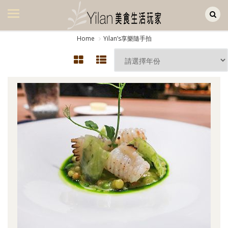
Yilan作品區
美食集
Home
Yilanʼs享樂隨手拍
美飲集
廚房集
旅遊集
旅遊美食集
生活風
書房集
日記簿
餐桌週記
享樂隨手拍