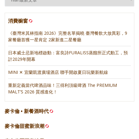
消費櫥窗
《臺灣米其林指南 2026》完整名單揭曉 臺灣餐飲大放異彩，9
家餐廳首獲一星肯定 2家新進二星餐廳
日本威士忌新地標啟動：富良詩FURALISS蒸餾所正式動工，預
計2029年開幕
MINI ✕ 宜蘭凱渡廣場酒店 聯手開啟夏日玩樂新航線
重新定義當代啤酒品味！三得利頂級啤酒 The PREMIUM
MALT’S 2026 質感進化！
麥卡倫 • 新餐酒時代
麥卡倫甜蜜新浪潮