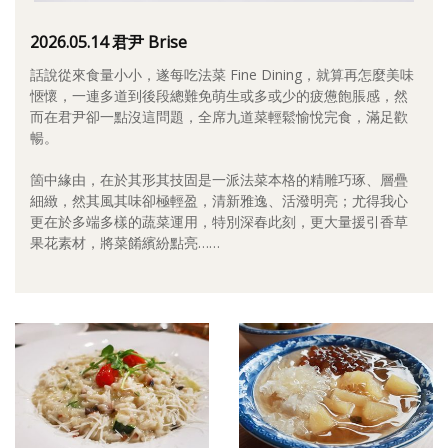
照相簿
2026.05.14 君尹 Brise
影音區
話說從來食量小小，遂每吃法菜 Fine Dining，就算再怎麼美味
愜懷，一連多道到後段總難免萌生或多或少的疲憊飽脹感，然
創意出版服務
而在君尹卻一點沒這問題，全席九道菜輕鬆愉悅完食，滿足歡
暢。
歷史區
箇中緣由，在於其形其技固是一派法菜本格的精雕巧琢、層疊
關於Yilan
細緻，然其風其味卻極輕盈，清新雅逸、活潑明亮；尤得我心
更在於多端多樣的蔬菜運用，特別深春此刻，更大量援引香草
個人著作
果花素材，將菜餚繽紛點亮……
活動實況記錄
媒體報導一覽
合作與代言
訂閱電子報