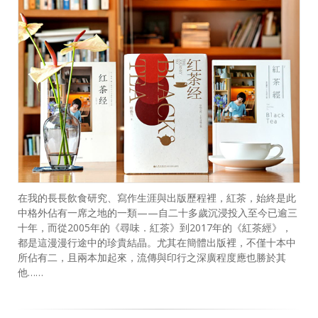
在我的長長飲食研究、寫作生涯與出版歷程裡，紅茶，始終是此
中格外佔有一席之地的一類——自二十多歲沉浸投入至今已逾三
十年，而從2005年的《尋味．紅茶》到2017年的《紅茶經》，
都是這漫漫行途中的珍貴結晶。尤其在簡體出版裡，不僅十本中
所佔有二，且兩本加起來，流傳與印行之深廣程度應也勝於其
他……