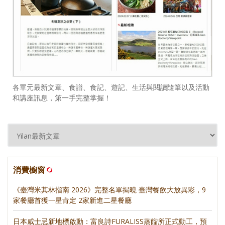
各單元最新文章、食譜、食記、遊記、生活與閱讀隨筆以及活動
和講座訊息，第一手完整掌握！
消費櫥窗
《臺灣米其林指南 2026》完整名單揭曉 臺灣餐飲大放異彩，9
家餐廳首獲一星肯定 2家新進二星餐廳
日本威士忌新地標啟動：富良詩FURALISS蒸餾所正式動工，預