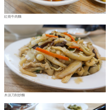
紅燒牛肉麵
木須刀削炒麵