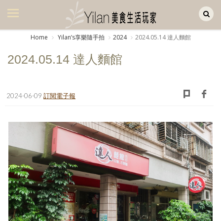
Yilan作品區
美食集
Home
Yilanʼs享樂隨手拍
2024
2024.05.14 達人麵館
美飲集
2024.05.14 達人麵館
廚房集
旅遊集
2024-06-09
訂閱電子報
旅遊美食集
生活風
書房集
日記簿
餐桌週記
享樂隨手拍