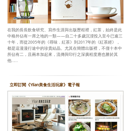
在我的長長飲食研究、寫作生涯與出版歷程裡，紅茶，始終是此
中格外佔有一席之地的一類——自二十多歲沉浸投入至今已逾三
十年，而從2005年的《尋味．紅茶》到2017年的《紅茶經》，
都是這漫漫行途中的珍貴結晶。尤其在簡體出版裡，不僅十本中
所佔有二，且兩本加起來，流傳與印行之深廣程度應也勝於其
他……
立即訂閱《Yilan美食生活玩家》電子報