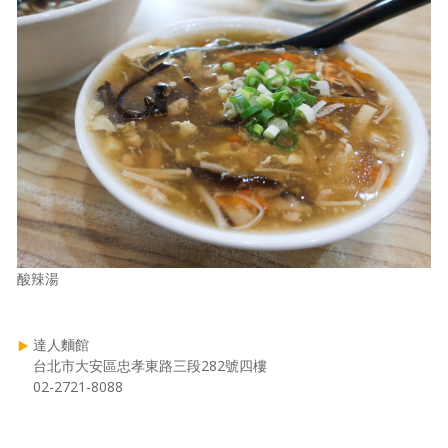
酸辣湯
達人麵館
台北市大安區忠孝東路三段282號四樓
02-2721-8088