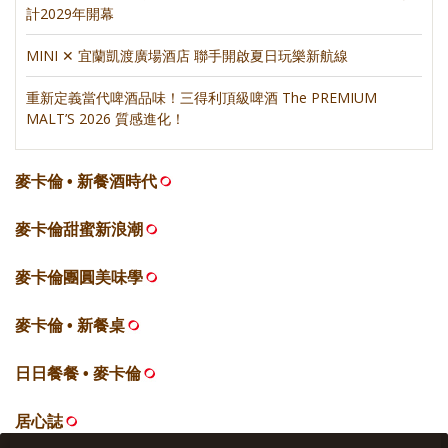
計2029年開幕
MINI ✕ 宜蘭凱渡廣場酒店 聯手開啟夏日玩樂新航線
重新定義當代啤酒品味！三得利頂級啤酒 The PREMIUM
MALT’S 2026 質感進化！
麥卡倫 • 新餐酒時代
麥卡倫甜蜜新浪潮
麥卡倫團圓美味學
麥卡倫 • 新餐桌
日日餐餐 • 麥卡倫
居心誌