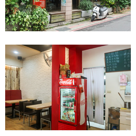
照相簿
影音區
創意出版服務
歷史區
關於Yilan
個人著作
活動實況記錄
媒體報導一覽
合作與代言
訂閱電子報