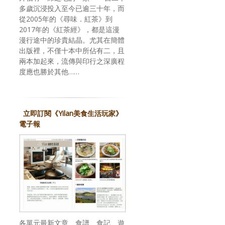
多歲沉浸投入至今已逾三十年，而
從2005年的《尋味．紅茶》到
2017年的《紅茶經》，都是這漫
漫行途中的珍貴結晶。尤其在簡體
出版裡，不僅十本中所佔有二，且
兩本加起來，流傳與印行之深廣程
度應也勝於其他……
立即訂閱《Yilan美食生活玩家》
電子報
各單元最新文章、食譜、食記、遊