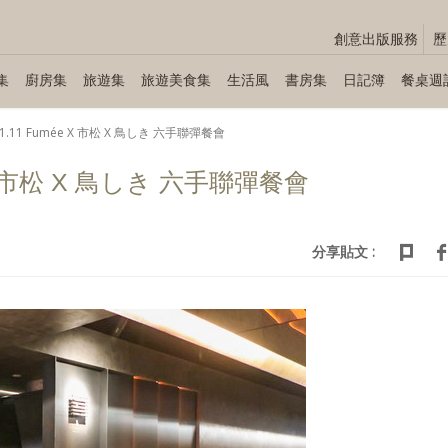
創意出版服務
歷
集
廚房集
旅遊集
旅遊美食集
生活風
書房集
日記簿
餐桌週
01.11 Fumée X 市松 X 鳥しき 六手聯彈餐會
e X 市松 X 鳥しき 六手聯彈餐會
分享貼文 :