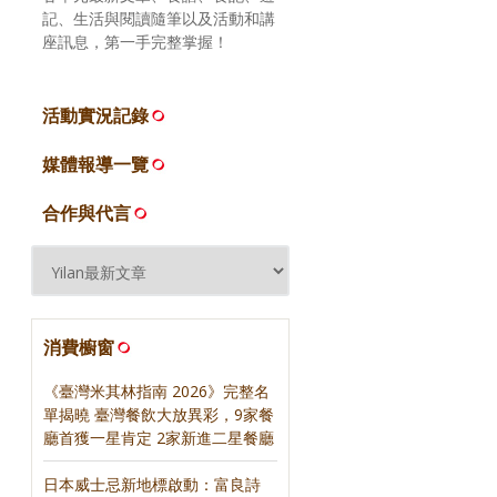
記、生活與閱讀隨筆以及活動和講
座訊息，第一手完整掌握！
活動實況記錄
媒體報導一覽
合作與代言
消費櫥窗
《臺灣米其林指南 2026》完整名
單揭曉 臺灣餐飲大放異彩，9家餐
廳首獲一星肯定 2家新進二星餐廳
日本威士忌新地標啟動：富良詩