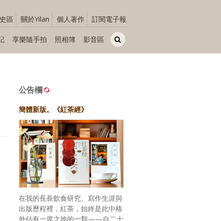
史區
關於Yilan
個人著作
訂閱電子報
記
享樂隨手拍
照相簿
影音區
公告欄
簡體新版。《紅茶經》
在我的長長飲食研究、寫作生涯與
出版歷程裡，紅茶，始終是此中格
外佔有一席之地的一類——自二十