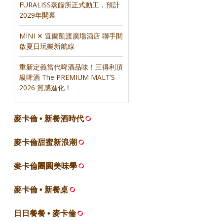
FURALISS蒸餾所正式動工，預計
2029年開幕
MINI ✕ 宜蘭凱渡廣場酒店 聯手開
啟夏日玩樂新航線
重新定義當代啤酒品味！三得利頂
級啤酒 The PREMIUM MALT’S
2026 質感進化！
麥卡倫 • 新餐酒時代
麥卡倫甜蜜新浪潮
麥卡倫團圓美味學
麥卡倫 • 新餐桌
日日餐餐 • 麥卡倫