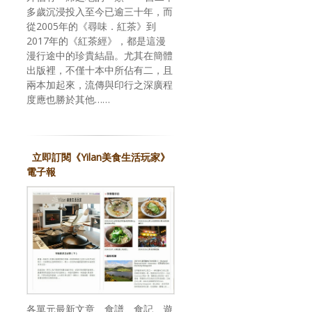
多歲沉浸投入至今已逾三十年，而
從2005年的《尋味．紅茶》到
2017年的《紅茶經》，都是這漫
漫行途中的珍貴結晶。尤其在簡體
出版裡，不僅十本中所佔有二，且
兩本加起來，流傳與印行之深廣程
度應也勝於其他……
立即訂閱《Yilan美食生活玩家》
電子報
各單元最新文章、食譜、食記、遊