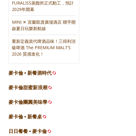
FURALISS蒸餾所正式動工，預計
2029年開幕
MINI ✕ 宜蘭凱渡廣場酒店 聯手開
啟夏日玩樂新航線
重新定義當代啤酒品味！三得利頂
級啤酒 The PREMIUM MALT’S
2026 質感進化！
麥卡倫 • 新餐酒時代
麥卡倫甜蜜新浪潮
麥卡倫團圓美味學
麥卡倫 • 新餐桌
日日餐餐 • 麥卡倫