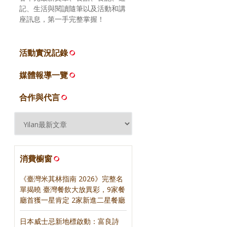
記、生活與閱讀隨筆以及活動和講
座訊息，第一手完整掌握！
活動實況記錄
媒體報導一覽
合作與代言
消費櫥窗
《臺灣米其林指南 2026》完整名
單揭曉 臺灣餐飲大放異彩，9家餐
廳首獲一星肯定 2家新進二星餐廳
日本威士忌新地標啟動：富良詩