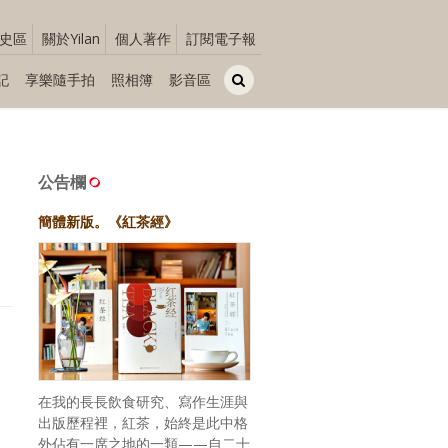
史區
關於Yilan
個人著作
訂閱電子報
記
享樂隨手拍
照相簿
影音區
公告欄
簡體新版。《紅茶經》
在我的長長飲食研究、寫作生涯與
出版歷程裡，紅茶，始終是此中格
外佔有一席之地的一類——自二十