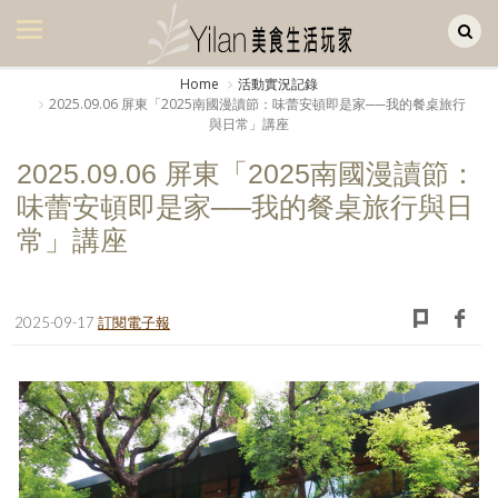
Yilan作品區
美食集
Home
活動實況記錄
2025.09.06 屏東「2025南國漫讀節：味蕾安頓即是家──我的餐桌旅行
美飲集
與日常」講座
廚房集
2025.09.06 屏東「2025南國漫讀節：
味蕾安頓即是家──我的餐桌旅行與日
旅遊集
常」講座
旅遊美食集
生活風
2025-09-17
訂閱電子報
書房集
日記簿
餐桌週記
享樂隨手拍