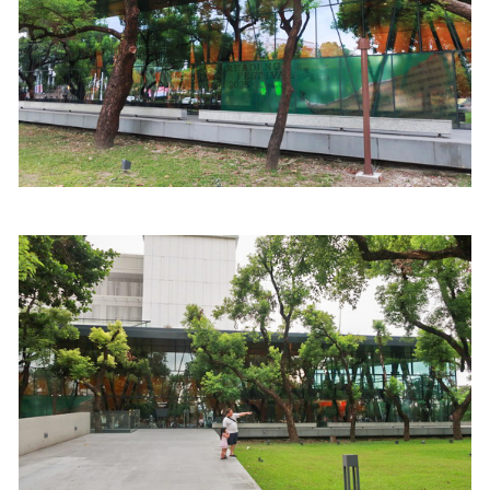
照相簿
影音區
創意出版服務
歷史區
關於Yilan
個人著作
活動實況記錄
媒體報導一覽
合作與代言
訂閱電子報