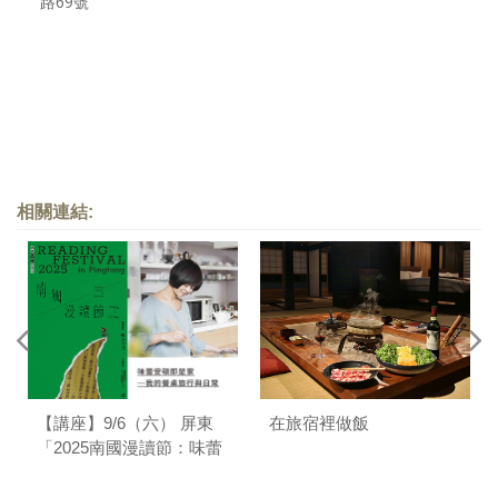
路69號
相關連結:
【講座】9/6（六） 屏東
在旅宿裡做飯
「2025南國漫讀節：味蕾
安頓即是家──我的餐桌旅
行與日常」