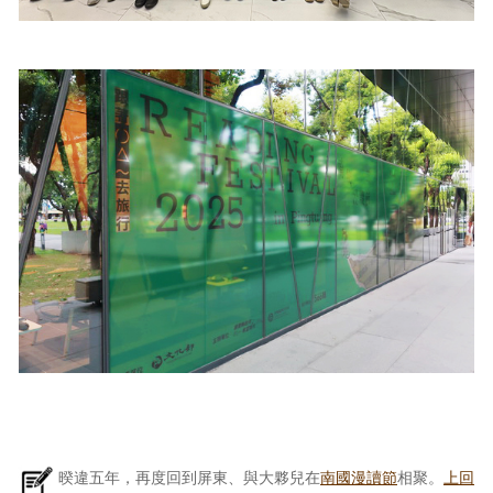
暌違五年，再度回到屏東、與大夥兒在
南國漫讀節
相聚。
上回