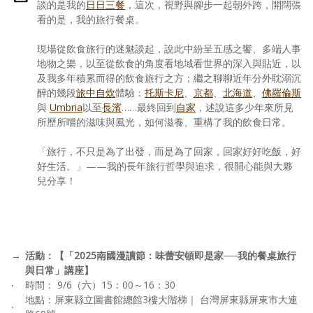
談的是我的
日日三餐
，這次，視野與腳步一起朝外跨，開闊張
看的是，我的旅行餐桌。
現場從飲食旅行的迷魅談起，說此中紛呈五感之饗、多端人事
地物之樂，以至從飲食的角度看地域看世界的深入與貼近，以
及我多年積累而得的飲食旅行之方；繼之聊聊近年分外耽溺沉
醉的幾段
旅中自炊
體驗：
托斯卡尼
、
京都
、
北海道
、
佛羅倫斯
與
Umbria
以至
長濱
……最終回到
自家
，述說這多少年來所見
所歷所嚐的滋味與風光，如何滋養、重構了我的飲食日常。
「旅行，不只是為了出發，而是為了回家，回家好好吃飯，好
好生活。」——我的長年旅行哲學與追求，很開心能與大夥
兒分享！
→
活動：【「2025南國漫讀節：味蕾安頓即是家──我的餐桌旅行
與日常」講座】
‧
時間： 9/6（六）15：00～16：30
地點：屏東縣立圖書館總館3樓大階梯｜ 台灣屏東縣屏東市大連
‧