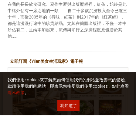
在我的長長飲食研究、寫作生涯與出版歷程裡，紅茶，始終是此
中格外佔有一席之地的一類——自二十多歲沉浸投入至今已逾三
十年，而從2005年的《尋味．紅茶》到2017年的《紅茶經》，
都是這漫漫行途中的珍貴結晶。尤其在簡體出版裡，不僅十本中
所佔有二，且兩本加起來，流傳與印行之深廣程度應也勝於其
他……
立即訂閱《Yilan美食生活玩家》電子報
我們使用cookies來了解您如何使用我們的網站並改善您的體驗。
繼續使用我們的網站，即表示您接受我們使用cookies，點此查看
隱私政策
。
我知道了