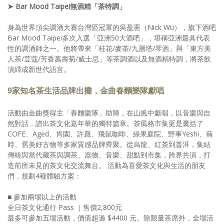
➤ Bar Mood Taipei無酒精「茶特調」
身為世界頂尖調酒大賽台灣區冠軍的吳盈憲（Nick Wu），旗下酒吧
Bar Mood Taipei多次入選「亞洲50大酒吧」，堪稱亞洲最具代表
性的調酒師之一。他將帶來「桂花/麥茶/九層塔/琴酒」與「東方美
人茶/荳蔻/芳香萬壽菊/威士忌」等茶調酒以及無酒精特調，將茶飲
演繹成新世代語言。
9家知名茶生活品牌出攤，金曲春麵樂隊獻唱
活動由金曲獎得主「春麵樂隊」助陣，在山風中獻唱，以音樂與自
然對話，譜出茶文化嘉年華的獨特篇章。茶風格市集更是囊括了
COFE、Aged、肯園、許愿、飛鼠咖啡、綠果庭院、野事Yeshi、蕪
時、舊美好古物等多家質感品牌齊聚。從烏龍、紅茶到普洱，集結
傳統與當代藏茶與調茶、器物、音樂、甜點到市集，跨界共演，打
造前所未見的茶文化交流舞台。 活動為喜愛茶文化與生活的朋友
們，規劃4種體驗方案：
■ 參加兩場以上的活動
全日茶文化通行 Pass ｜售價2,800元
最多可參加五場活動，價值超過 $4400 元。除限量茶席外，全場活