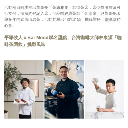
活動兩日同步推出董事長「茶緣雅集」款待茶席，席位費用無須另
行支付，採預約登記入席，可品嚐經典茶款「金達摩」與董事長珍
藏多年的武夷山岩茶，活動共釋出48席名額，機緣難得，盡享款待
心意。
平塚牧人 x Bar Mood聯名甜點、台灣咖啡大師林東源「咖
啡茶調飲」挑戰風味