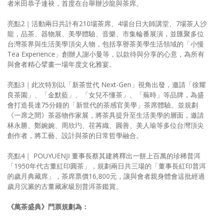
者米田恭子連袂，首度在台舉辦沙龍與茶席。
亮點2｜活動兩日共計有210場茶席、4場台日大師講堂、7場茶人沙
龍，品茶、器物展、美學體驗、音樂、市集輪番展演，並匯聚多位
台灣茶界與生活美學頂尖人物，包括享譽茶美學生活領域的「小慢
Tea Experience」創辦人謝小曼等，以款待與分享的心意，為所有
與會者精心擘畫一場年度文化雅宴。
亮點3｜此次特別以「新茶世代 Next-Gen」視角出發，邀請「徐耀
良茶園」、「金默藍」、「女兒不懂茶」、「蕪時」等品牌，為盛
會打造長達75分鐘的「新世代的茶感官美學」茶席體驗。並規劃
《一席之間》茶器物作家展，將茶具提升至生活美學的層面，邀請
林永勝、鄭婉婉、周欣玓、荏苒織、圓善、美人瑜等多位台灣頂尖
創作者，將工藝、設計與茶的日常哲學融合。
亮點4｜ POUYUENJI 董事長蔡其建將釋出一餅上百萬的珍稀普洱
「1950年代古董紅印圓茶」，規劃兩日共三場的「董事長紅印普洱
的歲月典藏席」，茶席票價16,800元，讓與會者親身體會這批經過
歲月沉澱的古董藏家級別普洱茶鑑賞。
《萬茶盛典》門票規劃為：