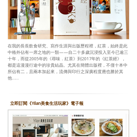
在我的長長飲食研究、寫作生涯與出版歷程裡，紅茶，始終是此
中格外佔有一席之地的一類——自二十多歲沉浸投入至今已逾三
十年，而從2005年的《尋味．紅茶》到2017年的《紅茶經》，
都是這漫漫行途中的珍貴結晶。尤其在簡體出版裡，不僅十本中
所佔有二，且兩本加起來，流傳與印行之深廣程度應也勝於其
他……
立即訂閱《Yilan美食生活玩家》電子報