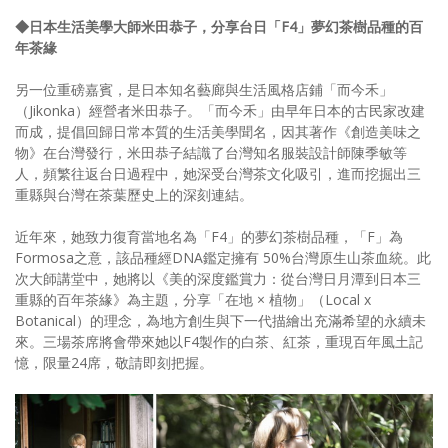
◆日本生活美學大師米田恭子，分享台日「F4」夢幻茶樹品種的百
年茶緣
另一位重磅嘉賓，是日本知名藝廊與生活風格店鋪「而今禾」
（Jikonka）經營者米田恭子。「而今禾」由早年日本的古民家改建
而成，提倡回歸日常本質的生活美學聞名，因其著作《創造美味之
物》在台灣發行，米田恭子結識了台灣知名服裝設計師陳季敏等
人，頻繁往返台日過程中，她深受台灣茶文化吸引，進而挖掘出三
重縣與台灣在茶葉歷史上的深刻連結。
近年來，她致力復育當地名為「F4」的夢幻茶樹品種，「F」為
Formosa之意，該品種經DNA鑑定擁有 50%台灣原生山茶血統。此
次大師講堂中，她將以《美的深度鑑賞力：從台灣日月潭到日本三
重縣的百年茶緣》為主題，分享「在地 × 植物」（Local x
Botanical）的理念，為地方創生與下一代描繪出充滿希望的永續未
來。三場茶席將會帶來她以F4製作的白茶、紅茶，重現百年風土記
憶，限量24席，敬請即刻把握。