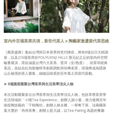
室內外百場茶席共演，新世代茶人 x 陶藝家激盪當代茶思維
《萬茶盛典》集結台灣與日本茶界跨世代陣容，將有8場台日大師講
座，以及210場茶席於POUYUENJI HILLS 寶元紀之丘的室內外空間
輪番展演，茶款涵蓋台灣六大茶系、普洱（生/熟普）、岩茶等經典
茗品，並結合紅烏龍咖啡等創新調飲與珍稀老茶，現場將成為隱身
山丘秘境的茶人雅集，細細品味茶的百年風土與當代面貌。
➤ 8場講座匯聚台灣茶界與生活美學頂尖人物
本次活動匯聚多位台灣茶界與生活美學頂尖人物，包括享譽茶美學
生活領域的「小慢Tea Experience」創辦人謝小曼，致力復興百年
南投陶技藝的「千秋陶坊」創辦人林永勝、一舉奪下英、法兩國茶
葉大獎的「冉冉茶事」創辦人藍大誠，以Tea Pairing 為題的餐廳