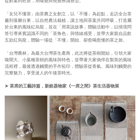
從鮮葉到乾茶，用嗅覺與視覺辨識香型。
「女兒不懂茶」由茶農之女創立，以「不懂」為起點，走訪全台茶
廠到落腳台東，以自然農法栽植，讓土地與茶葉共同呼吸，打造屬
於台東的風味紅烏龍，並在「用茶說故事」體驗活動中，以情境問
答引導來賓認識不同的「茶角色」與情緒感受，並帶大家親自品飲
五款紅烏龍，體驗一場從「不懂」開始、卻愈喝愈懂的茶之旅。
「台灣農林」為最大台灣茶生產商，此次將從茶樹開始，引領大家
嗅聞大、小葉種茶樹的風味與特色，並帶著大家倘佯在製茶的風味
流程裡，最後透過觸覺的手作拓印，體驗茶從香氣、風味到觸覺的
完整魅力，享受迷人的午後茶時光。
➤ 茶席的工藝詩篇，新銳器物家《一席之間》茶生活器物展