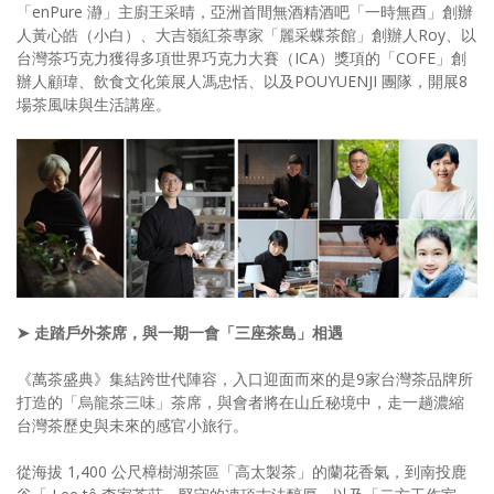
「enPure 瀞」主廚王采晴，亞洲首間無酒精酒吧「一時無酉」創辦
人黃心皓（小白）、大吉嶺紅茶專家「麗采蝶茶館」創辦人Roy、以
台灣茶巧克力獲得多項世界巧克力大賽（ICA）獎項的「COFE」創
辦人顧瑋、飲食文化策展人馮忠恬、以及POUYUENJI 團隊，開展8
場茶風味與生活講座。
➤ 走踏戶外茶席，與一期一會「三座茶島」相遇
《萬茶盛典》集結跨世代陣容，入口迎面而來的是9家台灣茶品牌所
打造的「烏龍茶三味」茶席，與會者將在山丘秘境中，走一趟濃縮
台灣茶歷史與未來的感官小旅行。
從海拔 1,400 公尺樟樹湖茶區「高太製茶」的蘭花香氣，到南投鹿