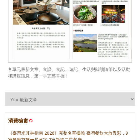
各單元最新文章、食譜、食記、遊記、生活與閱讀隨筆以及活動
和講座訊息，第一手完整掌握！
消費櫥窗
《臺灣米其林指南 2026》完整名單揭曉 臺灣餐飲大放異彩，9
家餐廳首獲一星肯定 2家新進二星餐廳