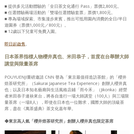
■ 提供多元活動體驗的「全日茶文化通行 Pass」票價2,800元。
■ 任選體驗兩場活動的「雙場任選體驗套票」票價1,800元。
■ 專為場域探索、市集漫步來賓，推出可抵用園內消費的全日/半日
遊園券（票價1,000元／800元）。
■ 12歲以下兒童可免費入園。
即日起啟售
。
日本茶界指標人物櫻井真也、米田恭子，首度在台舉辦大師
講堂與限量茶席
POUYUENJI重磅邀請 CNN 譽為「東京最值得造訪茶館」的「櫻井
焙茶研究所」（Sakurai Japanese Tea Experience）創辦人櫻井真
也；以及日本知名藝廊與生活風格店鋪「而今禾」（Jikonka）經營
者米田恭子連袂來台，將各自進行一場大師講堂（100人）與三場限
量茶席（一場8人），即使在日本也一位難求，國際大師的頂級茶
席，盡在《萬茶盛典》茶文化嘉年華。
◆東京高人氣「櫻井焙茶研究所」創辦人櫻井真也限定茶席