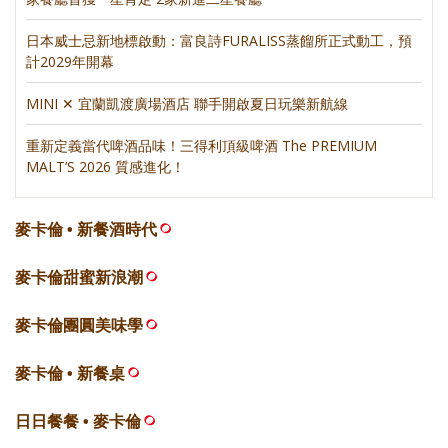
日本威士忌新地標啟動：富良詩FURALISS蒸餾所正式動工，預
計2029年開幕
MINI ✕ 宜蘭凱渡廣場酒店 聯手開啟夏日玩樂新航線
重新定義當代啤酒品味！三得利頂級啤酒 The PREMIUM
MALT’S 2026 質感進化！
麥卡倫 • 新餐酒時代
麥卡倫甜蜜新浪潮
麥卡倫團圓美味學
麥卡倫 • 新餐桌
日日餐餐 • 麥卡倫