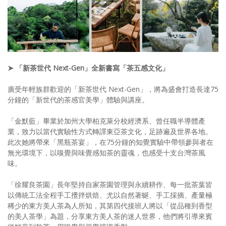
➤ 「新茶世代 Next-Gen」全新書寫「茶五感文化」
廣受年輕族群歡迎的「新茶世代 Next-Gen」，將為盛會打造長達75
分鐘的「新世代的茶感官美學」體驗與講座。
「金默藍」畢業於加州大學柏克萊分校經濟系、曾任職半導體產
業，致力以當代實驗性方式轉譯東亞茶文化，足跡遍及世界各地。
此次她將帶來「黑瓶茶宴」，在75分鐘的知覺實驗中帶領參與者在
無光環境下，以嗅覺與味覺感知茶的靈魂，也感受十支台灣茶風
味。
「徐耀良茶園」長年堅持自家茶園管理與永續耕作、每一批茶葉皆
以傳統工法全程手工攪拌烘焙、尤以自然著蜒、手工採摘、產量極
稀少的東方美人茶為人所知，其第四代接班人將以「從品種到香型
的美人茶學」為題，分享東方美人茶的迷人世界，他們將引導來賓