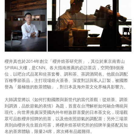
櫻井真也於2014年創立「櫻井焙茶研究所」，其位於東京南青山
SPIRAL大樓，是CNN、各大指南推薦的必訪茶店，空間僅8個座
位，以吧台式品茗和佐茶套餐、調和茶、茶調酒聞名。他親自調配
百種季節茶品，主打現場焙火茶香、深度對話與私人訂製，被國際
譽為「最極致的飲茶體驗」，對日本及海外茶文化界極具影響力。
大師講堂將以《如何打動國際與新世代的當代茶觀：從焙茶、調茶
到調酒，品飲節氣的表情》為題，首度在台灣解析如何融合傳統與
現代，向世界推廣深受國內外年輕族群喜愛的日本茶文化，現場觀
眾可品飲櫻井招牌的煎茶，以及他依照節氣的調配茶；另外三場茶
席則由櫻井先生親自司茶，將櫻井焙茶研究所的招牌羊羹搭配其知
名的茶席體驗，限量24席，席次稀有品鑑難得。