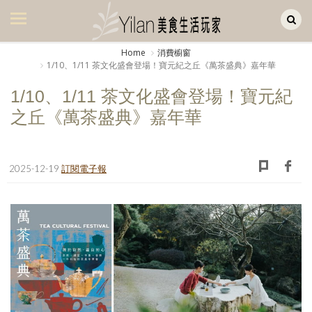
Yilan作品區
美食集
Home
消費櫥窗
1/10、1/11 茶文化盛會登場！寶元紀之丘《萬茶盛典》嘉年華
美飲集
1/10、1/11 茶文化盛會登場！寶元紀
廚房集
之丘《萬茶盛典》嘉年華
旅遊集
旅遊美食集
2025-12-19
訂閱電子報
生活風
書房集
日記簿
餐桌週記
享樂隨手拍