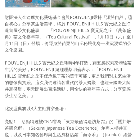
照相簿
財團法人金達摩文化藝術基金會與POUYUENJI秉持「源於自然，蘊
影音區
自初心」分享茶生活美學，將於 POUYUENJI HILLS 寶元紀之丘打
造首屆茶文化盛事——「POUYUENJI HILLS 寶元紀之丘 《萬茶盛
創意出版服務
典》茶文化嘉年華」（Tea Cultural Festival），1月10日（六）至1
月11日（日）登場，將隱身於苗栗的山丘秘境化身一座沉浸式的茶
歷史區
文化樂園。
關於Yilan
POUYUENJI HILLS 寶元紀之丘耗時4年打造，藉五感探索來體驗茶
生活的美好，POUYUENJI 總經理蔡明倫表示：「POUYUENJI
個人著作
HILLS 寶元紀之丘不僅承載了茶的萬千可能，更是我們對未來生活
的想像與實踐。這次我們邀請各世代的茶人齊聚，也迎來國際大師
活動實況記錄
共襄盛舉，兩天開展出百場活動，用愉快的嘉年華方式，分享質感
茶生活之美。」
媒體報導一覽
此次盛典將以4大主軸貫穿全場：
合作與代言
訂閱電子報
亮點1｜ 活動特邀被CNN譽為「東京最值得造訪茶館」的「櫻井焙
茶研究所」（Sakurai Japanese Tea Experience）創辦人櫻井真
也，以及日本知名藝廊與生活風格店鋪「而今禾」（Jikonka）經營