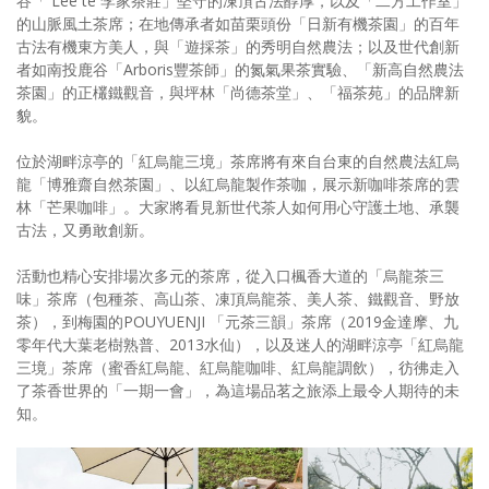
谷「 Lee tê 李家茶莊」堅守的凍頂古法醇厚，以及「二方工作室」
的山脈風土茶席；在地傳承者如苗栗頭份「日新有機茶園」的百年
古法有機東方美人，與「遊採茶」的秀明自然農法；以及世代創新
者如南投鹿谷「Arboris豐茶師」的氮氣果茶實驗、「新高自然農法
茶園」的正欉鐵觀音，與坪林「尚德茶堂」、「福茶苑」的品牌新
貌。
位於湖畔涼亭的「紅烏龍三境」茶席將有來自台東的自然農法紅烏
龍「博雅齋自然茶園」、以紅烏龍製作茶咖，展示新咖啡茶席的雲
林「芒果咖啡」。大家將看見新世代茶人如何用心守護土地、承襲
古法，又勇敢創新。
活動也精心安排場次多元的茶席，從入口楓香大道的「烏龍茶三
味」茶席（包種茶、高山茶、凍頂烏龍茶、美人茶、鐵觀音、野放
茶），到梅園的POUYUENJI 「元茶三韻」茶席（2019金達摩、九
零年代大葉老樹熟普、2013水仙），以及迷人的湖畔涼亭「紅烏龍
三境」茶席（蜜香紅烏龍、紅烏龍咖啡、紅烏龍調飲），彷彿走入
了茶香世界的「一期一會」，為這場品茗之旅添上最令人期待的未
知。