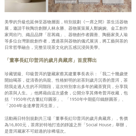
美學的升級也延伸至器物層面，特別規劃《一席之間》茶生活器物
展，邀請千秋陶坊創辦人林永勝、器物展策展人鄭婉婉、金工創作
家周欣玓、織品品牌「荏苒織」、器物創作者圓善、陶藝家美人瑜
等多位台灣新銳創作者，透過茶與器物的儀式展演，將工藝與茶的
日常哲學融合，完整呈現茶文化的五感沉浸與美學。
「董事長紅印普洱的歲月典藏席」首度釋出
珍藏號級、印級普洱的鑒藏家蔡其建董事長表示：「我二十幾歲便
開始喝茶，從清香的烏龍、性格鮮明的岩茶到歲月沉香的普洱，茶
陪我走過人生的不同階段，這次特別拿出多年的藏茶寶貝，分享我
的茶與人生。」他將藉由這次盛會，公開分享其傳奇普洱收藏，包
括「1950年代古董紅印圓茶」、「1950年中期藍印鐵餅圓茶」、
「2004年金達摩普洱生茶」。
活動兩日特別規劃共三場「董事長紅印普洱的歲月典藏席」，售價
為16,800元，茶席於特地打造的靜謐之所「Social House」舉辦，
是普洱藏家不可錯過的珍稀場次。