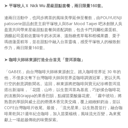
➤ 平塚牧人Ｘ Nick Wu 星級甜點套餐，兩日限量160套。
連兩日活動中，也同步將茶的風味美學延伸至餐飲，由POUYUENJI
patisserie甜品創意主廚平塚牧人與Bar Mood Taipei 吧沐創辦人吳
盈憲共同帶來星級甜點套餐與搭配調飲，包含卡門貝爾松露蛋糕、
酒釀起司蛋糕佐薑味牛奶冰淇淋、溫熱糖煮草莓和柑橘果醬、栗子
瑪德蓮蛋糕等，並在甜點中融入台茶靈魂，感受平塚牧人的極致創
作力，兩日限量160套。
➤ 咖啡大師林東源打造全台首見「普洱茶咖」
「GABEE.」由台灣咖啡大師林東源創立。踏入咖啡世界近 30 年的
他，不僅多次奪下台灣咖啡大師與世界盃咖啡調酒冠軍，更以天馬
行空的創意調飲聞名。這回，林東源將把咖啡與寶元紀珍稀普洱混
搭出新滋味，「花隱．山吟」以生普洱茶為基底，巧妙揉合咖啡花
的淡雅與Grappa的果香烈韻，點綴苗栗酸藤花蜜。「霧中琥珀」將
熟普的厚韻與威士忌的煙燻木香完美交織，覆上細緻鮮奶油，並以
COFE台灣咖啡片收尾。最後，「流光星果」以生熟普並行，融合咖
啡果乾與21週年紀念咖啡，加入苗栗楊桃，風味流光百變，為來賓
獻上一場超越傳統的味覺探索。