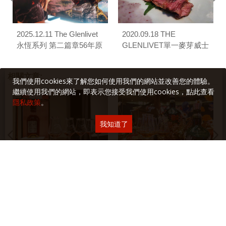
2025.12.11 The Glenlivet
2020.09.18 THE
永恆系列 第二篇章56年原
GLENLIVET單一麥芽威士
酒品酩會
忌之「純。淬 品桶會」
（但馬家涮涮鍋）
相關文章:
我們使用cookies來了解您如何使用我們的網站並改善您的體驗。
繼續使用我們的網站，即表示您接受我們使用cookies，點此查看
隱私政策
。
我知道了
2025.05.20 Aberlour
2023.11.02 Royal Salute
Aʼbunadh 原酒珍稀批次品
The Richard Quinn Edition
酩會
II 21 年調和威士忌品酩會
最新隨手拍: