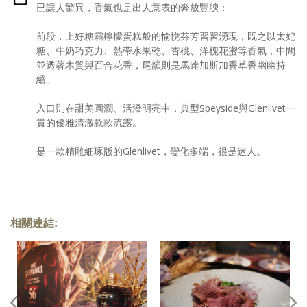
已讓人驚異，香氣也是出人意表的奔放豐腴：
前段，上好糖霜檸檬蛋糕般的愉悅芬芳習習湧現，既之以太妃
糖、牛奶巧克力、熱帶水果乾、杏桃、洋槐花蜜等香氣，中間
並透著木質與百合花香，尾韻則是馬達加斯加香草香幽幽持
續。
入口則在甜美圓潤、活潑明亮中，典型Speyside與Glenlivet一
貫的優雅清澈款款流露。
是一款精雕細琢版的Glenlivet，變化多端，很是迷人。
相關連結: