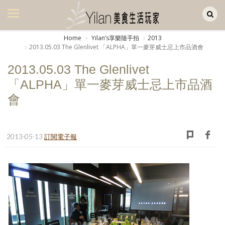
Yilan作品區
美食集
Home
Yilanʼs享樂隨手拍
2013
2013.05.03 The Glenlivet 「ALPHA」單一麥芽威士忌上市品酒會
美飲集
2013.05.03 The Glenlivet
廚房集
「ALPHA」單一麥芽威士忌上市品酒
旅遊集
會
旅遊美食集
生活風
2013-05-13
訂閱電子報
書房集
日記簿
餐桌週記
享樂隨手拍