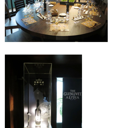
照相簿
影音區
創意出版服務
歷史區
關於Yilan
個人著作
活動實況記錄
媒體報導一覽
合作與代言
訂閱電子報