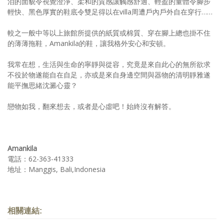
泊的面貌令視覺澄淨、柔和的質感讓觸感舒適、輕盈的量體令腳步
輕快、黑色厚實的鞋底令雙足得以在villa周遭戶內戶外自在穿行……
較之一般中等以上旅館所提供的紙質或棉質、穿在腳上總也掛不住
的薄薄拖鞋，Amankila的鞋，讓我格外安心和安頓。
我常在想，生活與生命的寧靜與從容，究竟是來自此心的無所欲求
不役於物遂能自在自足，亦或是來自身邊空間與器物的清明靜雅遂
能平撫思緒沈澱心靈？
戀物如我，翻來想去，或者是心虛吧！始終沒有解答。
Amankila
電話：62-363-41333
地址：Manggis, Bali,Indonesia
相關連結: