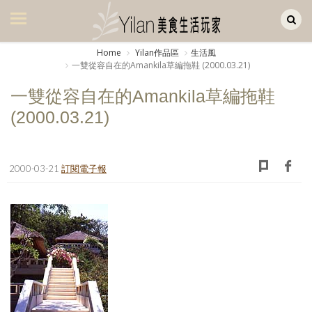
Yilan作品區
美食集
Home
Yilan作品區
生活風
一雙從容自在的Amankila草編拖鞋 (2000.03.21)
美飲集
一雙從容自在的Amankila草編拖鞋
廚房集
(2000.03.21)
旅遊集
旅遊美食集
2000-03-21
訂閱電子報
生活風
書房集
日記簿
餐桌週記
享樂隨手拍