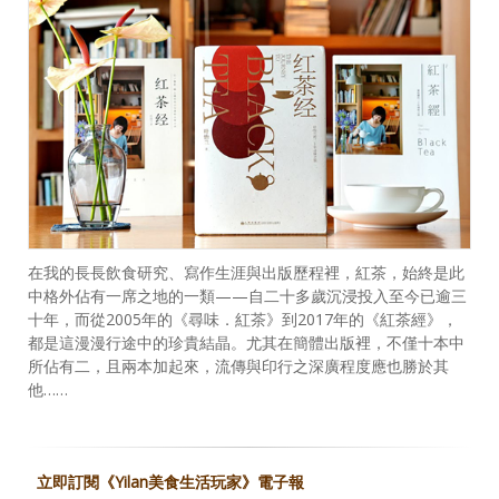
在我的長長飲食研究、寫作生涯與出版歷程裡，紅茶，始終是此
中格外佔有一席之地的一類——自二十多歲沉浸投入至今已逾三
十年，而從2005年的《尋味．紅茶》到2017年的《紅茶經》，
都是這漫漫行途中的珍貴結晶。尤其在簡體出版裡，不僅十本中
所佔有二，且兩本加起來，流傳與印行之深廣程度應也勝於其
他……
立即訂閱《Yilan美食生活玩家》電子報