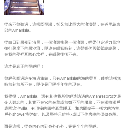
照相簿
影音區
從來不曾聽過，這樣既寧謐，卻又無比巨大的浪濤聲，在峇里島東
創意出版服務
部的Amankila。
歷史區
從白日到黑夜到清晨，一個浪頭接著一個浪頭，輕柔但充滿力量地
拍打著崖下的黑沙灘，即連在眠寐時刻，這聲響仍舊縈縈繞繞著，
關於Yilan
在我的夢裡耳際心坎裡，眷戀著徘徊不去。
個人著作
這才是真正的寧靜吧！
活動實況記錄
曾經落腳過許多海邊旅館，只有Amankila的海的聲音，能夠這樣無
時無刻無所不在，即使是已隔半年後的現在。
媒體報導一覽
我覺得，Amankila、還有其他我所曾經造訪過的Amanresorts之最
合作與代言
令人難忘的，其實不在它的奢華或無微不至的服務，不在獨棟獨戶
庭園泳池villa、有頂篷的四柱豪華睡床、和房間幾乎一樣大的浴室、
訂閱電子報
戶外shower與浴缸、以及堅持只維持7成以下住房率的倨傲身段。
而是這樣，從身內心內到身外心外，完完全全的寧靜。