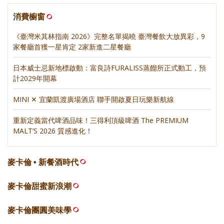
消費櫥窗
《臺灣米其林指南 2026》完整名單揭曉 臺灣餐飲大放異彩，9
家餐廳首獲一星肯定 2家新進二星餐廳
日本威士忌新地標啟動：富良詩FURALISS蒸餾所正式動工，預
計2029年開幕
MINI ✕ 宜蘭凱渡廣場酒店 聯手開啟夏日玩樂新航線
重新定義當代啤酒品味！三得利頂級啤酒 The PREMIUM
MALT’S 2026 質感進化！
麥卡倫 • 新餐酒時代
麥卡倫甜蜜新浪潮
麥卡倫團圓美味學