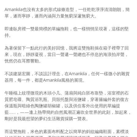
Amankila也沒有太多的形式線條造型，一任乾乾淨淨清清朗朗，簡
單，遂而寧靜，遂而內涵與力量無窮深邃無窮大。
即連臥房裡一雙最簡樸的草編拖鞋，也一樣悄悄呈現著，這樣的堅
持。
為著保留下一點此行的美好回憶，我將這雙拖鞋揣在箱子裡帶了回
來，現在，靜靜凝視，當日一聲遞一聲總也不停息的海浪拍岸聲，
恍然仍在耳際響動。
不談建築宏圖，不談設計理念，在Amankila，任何一樣微小的雜貨
器用，每一件，都是Amankila風格的展現。
午睡榻上紋理微現的木頭小几、蒲扇與純白胚布靠墊，浴室裡的石
質肥皂碟、陶質浴乳瓶、貝殼托盤與浴鹽罐，穿著籐編外套的復古
保溫瓶與暗綠色陶鹽罐胡椒罐，以及供住客外出使用的草編提
藍……，——逢上熱帶簡約自然風潮正遍吹全世界的此刻，加起來，
剛好是我最想望的夢幻生活雜貨採購一覽表。
而這雙拖鞋，米色的素面布料配之以簡單的斜紋編織鞋面，素樸淡