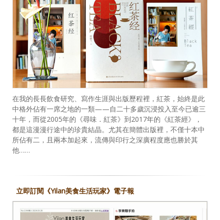
在我的長長飲食研究、寫作生涯與出版歷程裡，紅茶，始終是此
中格外佔有一席之地的一類——自二十多歲沉浸投入至今已逾三
十年，而從2005年的《尋味．紅茶》到2017年的《紅茶經》，
都是這漫漫行途中的珍貴結晶。尤其在簡體出版裡，不僅十本中
所佔有二，且兩本加起來，流傳與印行之深廣程度應也勝於其
他……
立即訂閱《Yilan美食生活玩家》電子報