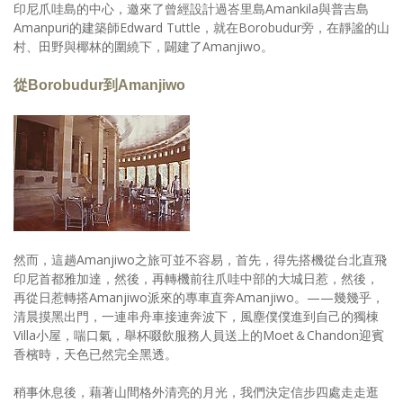
印尼爪哇島的中心，邀來了曾經設計過峇里島Amankila與普吉島
Amanpuri的建築師Edward Tuttle，就在Borobudur旁，在靜謐的山
村、田野與椰林的圍繞下，闢建了Amanjiwo。
從Borobudur到Amanjiwo
然而，這趟Amanjiwo之旅可並不容易，首先，得先搭機從台北直飛
印尼首都雅加達，然後，再轉機前往爪哇中部的大城日惹，然後，
再從日惹轉搭Amanjiwo派來的專車直奔Amanjiwo。——幾幾乎，
清晨摸黑出門，一連串舟車接連奔波下，風塵僕僕進到自己的獨棟
Villa小屋，喘口氣，舉杯啜飲服務人員送上的Moet＆Chandon迎賓
香檳時，天色已然完全黑透。
稍事休息後，藉著山間格外清亮的月光，我們決定信步四處走走逛