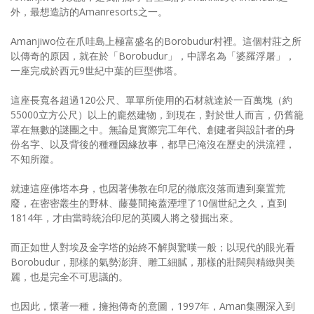
外，最想造訪的Amanresorts之一。
Amanjiwo位在爪哇島上極富盛名的Borobudur村裡。這個村莊之所
以傳奇的原因，就在於「Borobudur」，中譯名為「婆羅浮屠」，
一座完成於西元9世紀中葉的巨型佛塔。
這座長寬各超過120公尺、單單所使用的石材就達於一百萬塊（約
55000立方公尺）以上的龐然建物，到現在，對於世人而言，仍舊籠
罩在無數的謎團之中。無論是實際完工年代、創建者與設計者的身
份名字、以及背後的種種因緣故事，都早已淹沒在歷史的洪流裡，
不知所蹤。
就連這座佛塔本身，也因著佛教在印尼的徹底沒落而遭到棄置荒
廢，在密密叢生的野林、藤蔓間掩蓋湮埋了10個世紀之久，直到
1814年，才由當時統治印尼的英國人將之發掘出來。
而正如世人對埃及金字塔的始終不解與驚嘆一般；以現代的眼光看
Borobudur，那樣的氣勢澎湃、雕工細膩，那樣的壯闊與精緻與美
麗，也是完全不可思議的。
也因此，懷著一種，擁抱傳奇的意圖，1997年，Aman集團深入到