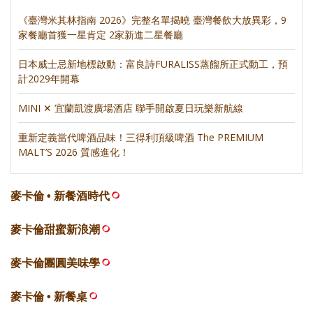
《臺灣米其林指南 2026》完整名單揭曉 臺灣餐飲大放異彩，9
家餐廳首獲一星肯定 2家新進二星餐廳
日本威士忌新地標啟動：富良詩FURALISS蒸餾所正式動工，預
計2029年開幕
MINI ✕ 宜蘭凱渡廣場酒店 聯手開啟夏日玩樂新航線
重新定義當代啤酒品味！三得利頂級啤酒 The PREMIUM
MALT’S 2026 質感進化！
麥卡倫 • 新餐酒時代
麥卡倫甜蜜新浪潮
麥卡倫團圓美味學
麥卡倫 • 新餐桌