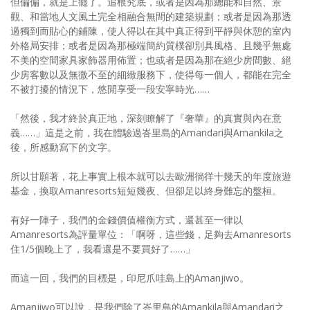
但偏偏，就是上癮了。追根究底，或者是因為那總能和自然、景
照相簿
觀、和當地人文風土完全相融合無間的建築規劃；或者是因為那透
過獨到而貼心的鋪陳，使人得以在其中真正得到平靜與休憩的室內
影音區
外格局安排；或者是因為那極端簡約質樸卻別具風格、且幾乎無處
不美的空間家具家飾器用佈置；也或者是因為那在絕少房間數、絕
創意出版服務
少房客數以及無微不至的細緻服務下，使得每一個人，都能在完全
不被打擾的情況下，悠閒享受一段安寧時光……
歷史區
「然後，我才終於真正地，深刻瞭解了『奢華』的真實與內在意
關於Yilan
義……」這是之前，我在體驗過峇里島的Amandari與Amankila之
後，所感動寫下的文字。
個人著作
所以甘願著，花上事實上根本就可以去歐洲徜徉十幾天的年度旅遊
活動實況記錄
基金，換取Amanresorts短短幾夜、但卻足以終身難忘的盤桓。
媒體報導一覽
有好一陣子，我們的金錢價值權衡方式，還甚至一律以
Amanresorts為評量單位：「啊呀，這些錢，足夠去Amanresorts
合作與代言
住1/5個晚上了，我看還是不要買好了……」
訂閱電子報
而這一回，我們的目標是，印尼爪哇島上的Amanjiwo。
Amanjiwo可以說，是我們除了峇里島的Amankila與Amandari之