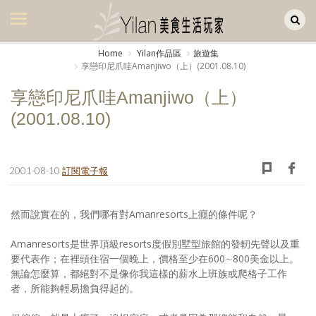
Yilan作品區
美食集
Home
Yilan作品區
旅遊集
享戀印尼爪哇Amanjiwo（上）(2001.08.10)
美飲集
享戀印尼爪哇Amanjiwo（上）
廚房集
(2001.08.10)
旅遊集
旅遊美食集
2001-08-10
訂閱電子報
生活風
然而說實在的，我們哪有對Amanresorts上癮的條件呢？
書房集
Amanresorts是世界頂級resorts度假別墅型旅館的發軔先聲以及重
日記簿
要代表作；在裡頭住宿一個晚上，價格至少在600∼800美金以上。
無論怎麼算，都絕對不是像你我這樣的薪水上班族或爬格子工作
餐桌週記
者，所能夠輕易擔負得起的。
享樂隨手拍