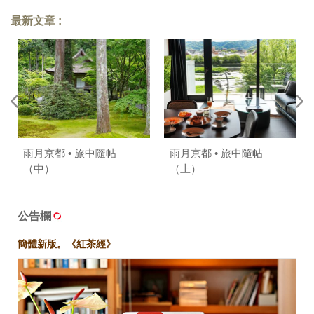
最新文章 :
雨月京都 • 旅中隨帖
雨月京都 • 旅中隨帖
（中）
（上）
公告欄
簡體新版。《紅茶經》