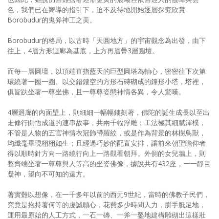
色，我們已在嚮導的指引下，迫不及待地開始逐層探究欣賞
Borobudur的鬼斧神工之美。
Borobudur的格局，以古時「天圓地方」的宇宙觀念為出發，由下
往上，4層方形迴廊為基底，上方再層疊3層圓壇。
而每一層圓壇，以頂端直指藍天的巨型圓塔為軸心，密密往下次第
環繞著一圈一圈、以交錯鏤空的方形石磚砌成的鐘形小塔，塔裡，
俱皆趺坐著一尊坐佛，且一尊尊姿態神情各異，令人驚嘆。
4層迴廊的內面壁上，則細細一幅幅鏤刻著，佛陀的誕生成長以至出
走修行開悟成道的連串故事，共兩千幅浮雕；工法極其細膩渾樸，
不管是人物的五官神情衣冠飾帶羅紋，或是作為背景的林樹鳥獸，
均纖毫畢現栩栩如生；且經過巧妙的配置安排，讓前來朝聖瞻仰者
得以順時針方向一路繞行向上一路觀看朝拜。外側的女兒牆上，則
整齊端坐著一尊尊與人等高的坐姿佛像，據說共有432座，一一靜目
凝神，望向不可知的遠方。
著實難以想像，在一千多年以前的西元9世紀，當時的佛教子民們，
究竟是抱持著何等的虔誠願心，花費多少時間人力，胼手胝足地，
運用最原始的人工方式，一石一磚、一斧一鑿地建構雕砌出這樣壯