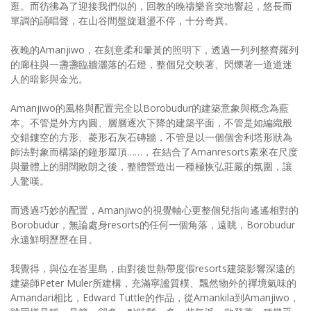
逛。而彷彿為了迎接我們似的，回教的晚禱樂音突地響起，悠長而
單調的誦唱聲，在山谷間盤旋迴盪不停，十分奇異。
夜晚的Amanjiwo，在刻意柔和暈黃的照明下，透過一列列整齊羅列
的廊柱與一盞盞臨牆灑落的石燈，整個兒交映著、閃爍著一道道迷
人的暗影與金光。
Amanjiwo的風格與配置完全以Borobudur的建築意象與概念為藍
本。不管是外方內圓、層層逐次下降的建築平面，不管是如編織般
交錯鏤空的方形、菱形石灰石磚牆，不管是以一個個舍利塔形狀為
師法對象而構築的鐘形屋頂……，在結合了Amanresorts素來在尺度
與量體上的開闊敞朗之後，整體營造出一種極恢弘莊嚴的氛圍，讓
人驚嘆。
而透過巧妙的配置，Amanjiwo的視覺軸心更整個兒指向遙遙相對的
Borobudur，無論處身resorts的任何一個角落，遠眺，Borobudur
永遠鮮明歷歷在目。
我覺得，與位在峇里島，由對後世熱帶度假resorts建築影響深遠的
建築師Peter Muler所建構，充滿寧謐質樸、飄然物外的禪境氣味的
Amandari相比，Edward Tuttle的作品，從Amankila到Amanjiwo，