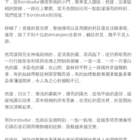
下，從Borobudur佛塔旁側的小門，乘車直入園區；然後，沿著陡
峭的階梯，一路往上攀爬。當天色開始出現一點點濛濛亮的時刻，
我們抵達了Borobudur的頂端。
靜極了！熹微的晨光裡，整個佛塔以及周圍的村莊還在沈睡著呢。
遂而，除了不到十位的Amanjiwo住客外，觸目所見，幾乎不見人
跡。
然而讓我完全神魂顛倒的，是清晨的霧。居高臨下，從仍舊暗黑的
一行行鐘形舍利塔與坐佛之間朝前俯瞰，一道一道、一片一片凝白
色的霧、水藍色的霧，在山間、森林與平野上一路橫跨穿越飄動
著，有的如絲帶般從林隙穿飄而過，有的如煙氣般漸層著氤氳著暈
染著瀰漫開來，令人為之心折撼動不已。
然後，日出了。漸淡的霧氣中，燦亮的陽光，從地平線的盡頭，緩
緩地露出頭來，原本模糊的所有景象，在澄紅的霞光裡，於是開始
漸次清晰起來。
而Borobudur，也就在這個時刻，一點一點地，從鐘形塔而佛像而
石牆石道石階而雕飾鏤刻紋飾，面貌越來越完整。
也因此，雖說仍舊難捨著逐漸金黃的晨曦裡依舊迷人的霞暉與雲