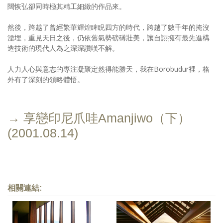
闊恢弘卻同時極其精工細緻的作品來。
然後，跨越了曾經繁華輝煌睥睨四方的時代，跨越了數千年的掩沒
湮埋，重見天日之後，仍依舊氣勢磅礡壯美，讓自詡擁有最先進構
造技術的現代人為之深深讚嘆不解。
人力人心與意志的專注凝聚定然得能勝天，我在Borobudur裡，格
外有了深刻的領略體悟。
→ 享戀印尼爪哇Amanjiwo（下）
(2001.08.14)
相關連結: