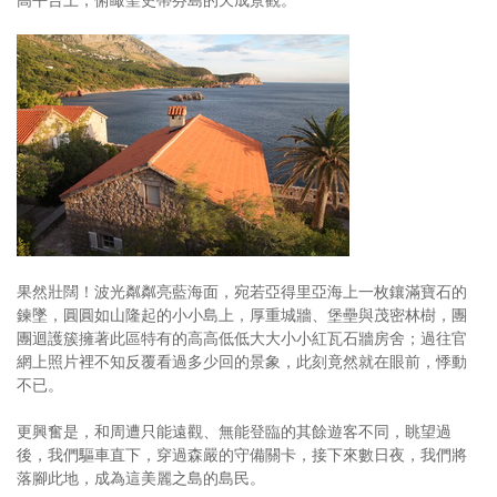
果然壯闊！波光粼粼亮藍海面，宛若亞得里亞海上一枚鑲滿寶石的
鍊墜，圓圓如山隆起的小小島上，厚重城牆、堡壘與茂密林樹，團
團迴護簇擁著此區特有的高高低低大大小小紅瓦石牆房舍；過往官
網上照片裡不知反覆看過多少回的景象，此刻竟然就在眼前，悸動
不已。
更興奮是，和周遭只能遠觀、無能登臨的其餘遊客不同，眺望過
後，我們驅車直下，穿過森嚴的守備關卡，接下來數日夜，我們將
落腳此地，成為這美麗之島的島民。