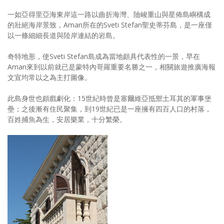
照相簿
一如亞得里亞海東岸這一路以曲折海灣、險峻重山與星佈島嶼構成
的壯絕海岸景致，Aman所在的Sveti Stefan聖史蒂芬島，是一座僅
影音區
以一條細細長道與陸岸連結的岩島。
創意出版服務
奇特地形，使Sveti Stefan島成為當地頗具代表性的一景，早在
Aman來到以前就已是蒙特內哥羅重要名勝之一，相關旅遊推廣海報
歷史區
文宣均常以之為主打圖像。
關於Yilan
此島身世也頗戲劇化：15世紀時曾是塞爾維亞抵禦土耳其的軍事堡
壘；之後漸有住民聚集，到19世紀已是一座擁有四百人口的村落，
個人著作
百姓捕魚為生，安居樂業，十分繁榮。
活動實況記錄
媒體報導一覽
合作與代言
訂閱電子報