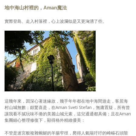
地中海山村裡的，Aman魔法
實際登島、走入村落裡，心上波瀾似是又更洶湧了些。
這幾年來，因深心著迷緣故，幾乎年年都在地中海間遊走，客居海
村山城無數；頗驚喜是，在Aman Sveti Stefan，無庸置疑，所有曾
讓我看不膩玩味不倦的美麗山城元素，這兒通通都具備；且在Aman
集團細心整理修復下，顯得格外精緻優美：
不管是迷宮般複雜蜿蜒的羊腸窄徑，爬得人氣喘吁吁的崎嶇石頭階