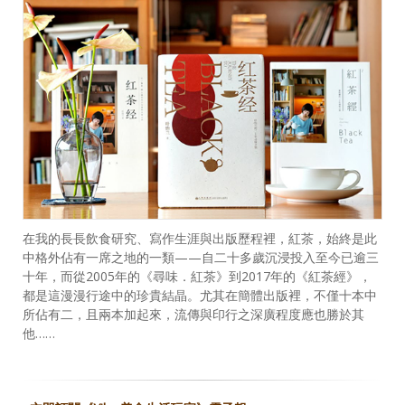
在我的長長飲食研究、寫作生涯與出版歷程裡，紅茶，始終是此
中格外佔有一席之地的一類——自二十多歲沉浸投入至今已逾三
十年，而從2005年的《尋味．紅茶》到2017年的《紅茶經》，
都是這漫漫行途中的珍貴結晶。尤其在簡體出版裡，不僅十本中
所佔有二，且兩本加起來，流傳與印行之深廣程度應也勝於其
他……