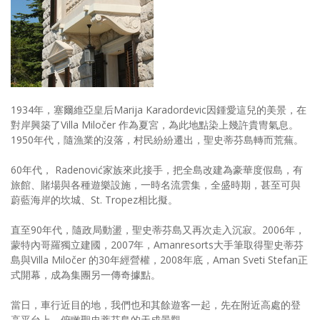
1934年，塞爾維亞皇后Marija Karadordevic因鍾愛這兒的美景，在
對岸興築了Villa Miločer 作為夏宮，為此地點染上幾許貴冑氣息。
1950年代，隨漁業的沒落，村民紛紛遷出，聖史蒂芬島轉而荒蕪。
60年代， Radenović家族來此接手，把全島改建為豪華度假島，有
旅館、賭場與各種遊樂設施，一時名流雲集，全盛時期，甚至可與
蔚藍海岸的坎城、St. Tropez相比擬。
直至90年代，隨政局動盪，聖史蒂芬島又再次走入沉寂。2006年，
蒙特內哥羅獨立建國，2007年，Amanresorts大手筆取得聖史蒂芬
島與Villa Miločer 的30年經營權，2008年底，Aman Sveti Stefan正
式開幕，成為集團另一傳奇據點。
當日，車行近目的地，我們也和其餘遊客一起，先在附近高處的登
高平台上，俯瞰聖史蒂芬島的天成景觀。