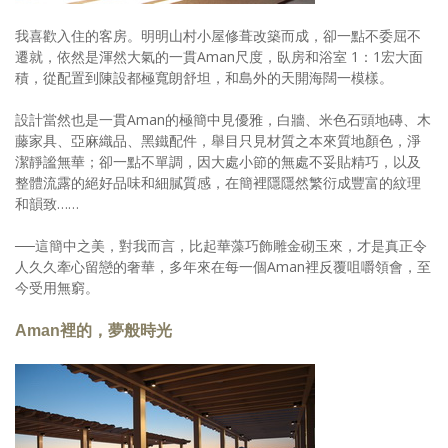
我喜歡入住的客房。明明山村小屋修葺改築而成，卻一點不委屈不
遷就，依然是渾然大氣的一貫Aman尺度，臥房和浴室 1：1宏大面
積，從配置到陳設都極寬朗舒坦，和島外的天開海闊一模樣。
設計當然也是一貫Aman的極簡中見優雅，白牆、米色石頭地磚、木
藤家具、亞麻織品、黑鐵配件，舉目只見材質之本來質地顏色，淨
潔靜謐無華；卻一點不單調，因大處小節的無處不妥貼精巧，以及
整體流露的絕好品味和細膩質感，在簡裡隱隱然繁衍成豐富的紋理
和韻致……
──這簡中之美，對我而言，比起華藻巧飾雕金砌玉來，才是真正令
人久久牽心留戀的奢華，多年來在每一個Aman裡反覆咀嚼領會，至
今受用無窮。
Aman裡的，夢般時光