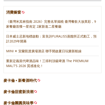
消費櫥窗
《臺灣米其林指南 2026》完整名單揭曉 臺灣餐飲大放異彩，9
家餐廳首獲一星肯定 2家新進二星餐廳
日本威士忌新地標啟動：富良詩FURALISS蒸餾所正式動工，預
計2029年開幕
MINI ✕ 宜蘭凱渡廣場酒店 聯手開啟夏日玩樂新航線
重新定義當代啤酒品味！三得利頂級啤酒 The PREMIUM
MALT’S 2026 質感進化！
麥卡倫 • 新餐酒時代
麥卡倫甜蜜新浪潮
麥卡倫團圓美味學