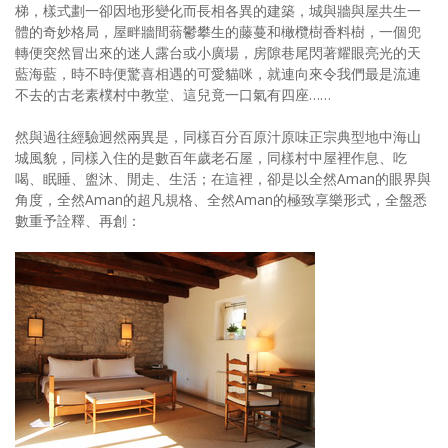
梯，樣式劃一卻因地形變化而長相各異的建築，城與牆與屋共生一
體的奇妙格局，屋畔牆間蓊鬱攀生的藤蔓和橄欖樹香料樹，一個兜
轉便突然冒出來的迷人露台或小廣場，房隙巷尾閃著耀眼亮光的天
藍海藍，時不時便驚喜相遇的可愛貓咪，就連向來令我們最是流連
不去的古老素樸村中教堂、這兒竟一口氣有四座……
然與過往經驗迥然兩異是，同樣百分百原汁原味正宗典型地中海山
城風貌，同樣入住的是數百年歲老石屋，同樣村中屋裡作息、吃
喝、眠睡、盥沐、閒走、生活；在這裡，卻是以全然Aman的眼界與
角度，全然Aman的超凡規格、全然Aman的極致享樂形式，全盤悉
數重予詮釋、再創：