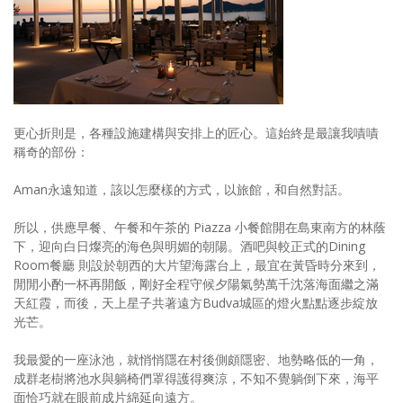
更心折則是，各種設施建構與安排上的匠心。這始終是最讓我嘖嘖
稱奇的部份：
Aman永遠知道，該以怎麼樣的方式，以旅館，和自然對話。
所以，供應早餐、午餐和午茶的 Piazza 小餐館開在島東南方的林蔭
下，迎向白日燦亮的海色與明媚的朝陽。酒吧與較正式的Dining
Room餐廳 則設於朝西的大片望海露台上，最宜在黃昏時分來到，
閒閒小酌一杯再開飯，剛好全程守候夕陽氣勢萬千沈落海面繼之滿
天紅霞，而後，天上星子共著遠方Budva城區的燈火點點逐步綻放
光芒。
我最愛的一座泳池，就悄悄隱在村後側頗隱密、地勢略低的一角，
成群老樹將池水與躺椅們罩得護得爽涼，不知不覺躺倒下來，海平
面恰巧就在眼前成片綿延向遠方。