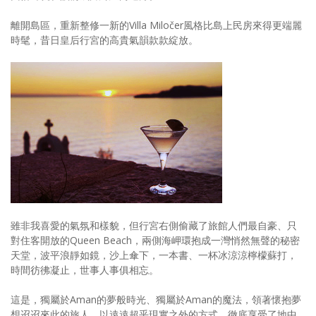
離開島區，重新整修一新的Villa Miločer風格比島上民房來得更端麗
時髦，昔日皇后行宮的高貴氣韻款款綻放。
雖非我喜愛的氣氛和樣貌，但行宮右側偷藏了旅館人們最自豪、只
對住客開放的Queen Beach，兩側海岬環抱成一灣悄然無聲的秘密
天堂，波平浪靜如鏡，沙上傘下，一本書、一杯冰涼涼檸檬蘇打，
時間彷彿凝止，世事人事俱相忘。
這是，獨屬於Aman的夢般時光、獨屬於Aman的魔法，領著懷抱夢
想迢迢來此的旅人，以遠遠超乎現實之外的方式，徹底享受了地中