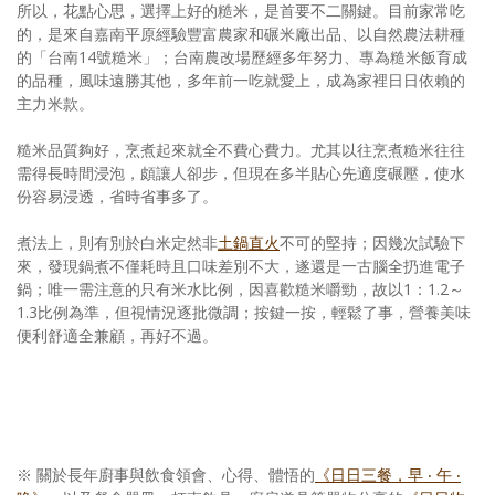
所以，花點心思，選擇上好的糙米，是首要不二關鍵。目前家常吃
的，是來自嘉南平原經驗豐富農家和碾米廠出品、以自然農法耕種
的「台南14號糙米」；台南農改場歷經多年努力、專為糙米飯育成
的品種，風味遠勝其他，多年前一吃就愛上，成為家裡日日依賴的
主力米款。
糙米品質夠好，烹煮起來就全不費心費力。尤其以往烹煮糙米往往
需得長時間浸泡，頗讓人卻步，但現在多半貼心先適度碾壓，使水
份容易浸透，省時省事多了。
煮法上，則有別於白米定然非
土鍋直火
不可的堅持；因幾次試驗下
來，發現鍋煮不僅耗時且口味差別不大，遂還是一古腦全扔進電子
鍋；唯一需注意的只有米水比例，因喜歡糙米嚼勁，故以1：1.2～
1.3比例為準，但視情況逐批微調；按鍵一按，輕鬆了事，營養美味
便利舒適全兼顧，再好不過。
※ 關於長年廚事與飲食領會、心得、體悟的
《日日三餐，早 ‧ 午 ‧