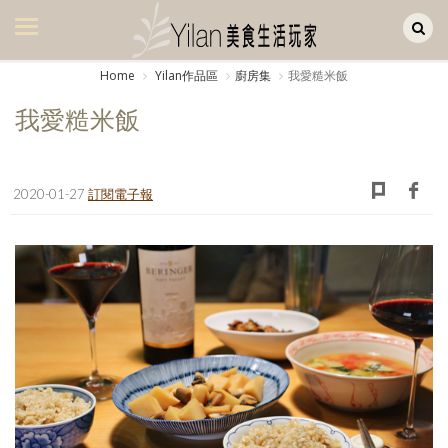
Yilan作品區
美食集
Home
Yilan作品區
廚房集
我愛糙米飯
美飲集
我愛糙米飯
廚房集
旅遊集
2020-01-27
訂閱電子報
旅遊美食集
生活風
書房集
日記簿
餐桌週記
享樂隨手拍