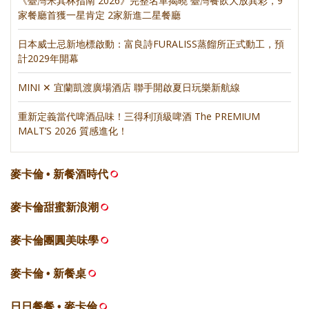
《臺灣米其林指南 2026》完整名單揭曉 臺灣餐飲大放異彩，9
家餐廳首獲一星肯定 2家新進二星餐廳
日本威士忌新地標啟動：富良詩FURALISS蒸餾所正式動工，預
計2029年開幕
MINI ✕ 宜蘭凱渡廣場酒店 聯手開啟夏日玩樂新航線
重新定義當代啤酒品味！三得利頂級啤酒 The PREMIUM
MALT’S 2026 質感進化！
麥卡倫 • 新餐酒時代
麥卡倫甜蜜新浪潮
麥卡倫團圓美味學
麥卡倫 • 新餐桌
日日餐餐 • 麥卡倫