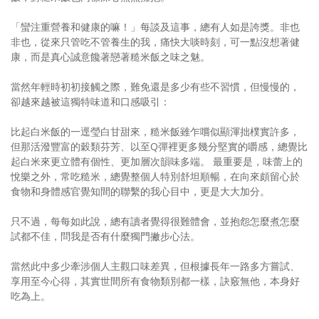
「蠻注重營養和健康的嘛！」每談及這事，總有人如是誇獎。非也
非也，從來只管吃不管養生的我，痛快大啖時刻，可一點沒想著健
康，而是真心誠意饞著戀著糙米飯之味之魅。
當然年輕時初初接觸之際，難免還是多少有些不習慣，但慢慢的，
卻越來越被這獨特味道和口感吸引：
比起白米飯的一逕瑩白甘甜來，糙米飯雖乍嚐似顯渾拙樸實許多，
但那活潑豐富的穀類芬芳、以至Q彈裡更多幾分堅實的嚼感，總覺比
起白米來更立體有個性、更加層次韻味多端。 最重要是，味蕾上的
悅樂之外，常吃糙米，總覺整個人特別舒坦順暢，在向來頗留心於
食物和身體感官覺知間的聯繫的我心目中，更是大大加分。
只不過，每每如此說，總有讀者覺得很難體會，並抱怨怎麼煮怎麼
試都不佳，問我是否有什麼獨門撇步心法。
當然此中多少牽涉個人主觀口味差異，但根據長年一路多方嘗試、
享用至今心得，其實世間所有食物類別都一樣，訣竅無他，本身好
吃為上。