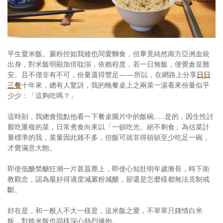
照相簿
影音區
創意出版服務
平生愛米飯。澱粉控如我雖也同愛麵食，但畢竟純然南方亞洲血統
出身，對米飯明顯加倍耽溺，依賴程度，若一日無飯，便覺倉皇難
歷史區
安。且不僅非有不可，份量還得豐足——所以，在網路上分享
日日
三餐
十年來，總有人驚訝，我的晚餐桌上之兩菜一湯看來份量似乎
關於Yilan
少少：「這夠吃嗎？」
個人著作
這時刻，我總會指點他看一下餐桌圖片中的飯碗……是的，因生性討
厭吃重複的菜，日常煮食向來以「一頓吃光、絕不剩食」為估菜計
活動實況記錄
量標準的我，菜量因此雖不多，但飯可就非得頓頓至少吃足一碗，
才覺滿意大飽。
媒體報導一覽
即使低醣禁醣狂潮一片甚囂塵上，即使心知肚明年歲漸長，時下衛
合作與代言
教觀念，認為最好得適度減澱粉減醣，卻還是怎麼樣都無法克制戒
斷。
訂閱電子報
好在是，和一般人不大一樣是，這米飯之愛，不單單只鍾情白米
飯，對糙米飯也同樣深心熱烈擁抱。