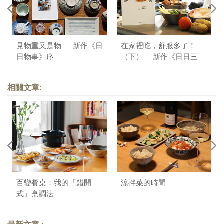
見物重又是物 — 新作《日
在家裡吃，舒服多了！
日物事》序
（下）— 新作《日日三
餐，早 ‧ 午 ‧ 晚》序
相關文章:
百變餐桌：我的「錯開
涼拌菜的時間
式」烹調法