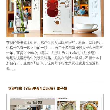
在我的長長飲食研究、寫作生涯與出版歷程裡，紅茶，始終是此
中格外佔有一席之地的一類——自二十多歲沉浸投入至今已逾三
十年，而從2005年的《尋味．紅茶》到2017年的《紅茶經》，
都是這漫漫行途中的珍貴結晶。尤其在簡體出版裡，不僅十本中
所佔有二，且兩本加起來，流傳與印行之深廣程度應也勝於其
他……
立即訂閱《Yilan美食生活玩家》電子報