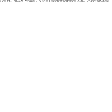
可得的材料。還是那句老話，可以自行挑選喜歡的食材烹煮。只要稍微注意口