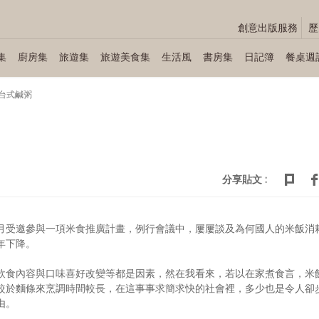
創意出版服務
歷
集
廚房集
旅遊集
旅遊美食集
生活風
書房集
日記簿
餐桌週
台式鹹粥
分享貼文 :
月受邀參與一項米食推廣計畫，例行會議中，屢屢談及為何國人的米飯消
年下降。
飲食內容與口味喜好改變等都是因素，然在我看來，若以在家煮食言，米
較於麵條來烹調時間較長，在這事事求簡求快的社會裡，多少也是令人卻
由。