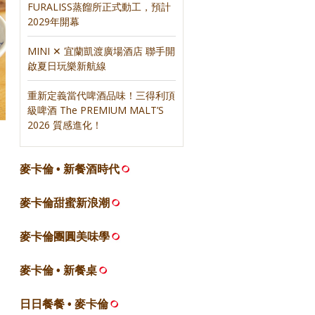
FURALISS蒸餾所正式動工，預計
2029年開幕
MINI ✕ 宜蘭凱渡廣場酒店 聯手開
啟夏日玩樂新航線
重新定義當代啤酒品味！三得利頂
級啤酒 The PREMIUM MALT’S
2026 質感進化！
麥卡倫 • 新餐酒時代
麥卡倫甜蜜新浪潮
麥卡倫團圓美味學
麥卡倫 • 新餐桌
日日餐餐 • 麥卡倫