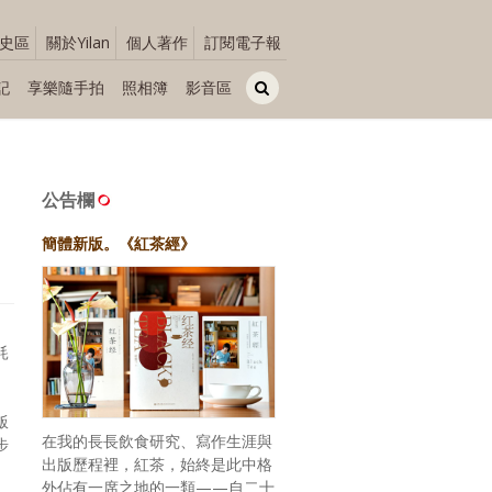
史區
關於Yilan
個人著作
訂閱電子報
記
享樂隨手拍
照相簿
影音區
公告欄
簡體新版。《紅茶經》
耗
飯
在我的長長飲食研究、寫作生涯與
步
出版歷程裡，紅茶，始終是此中格
外佔有一席之地的一類——自二十