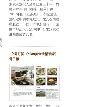
多歲沉浸投入至今已逾三十年，而
從2005年的《尋味．紅茶》到
2017年的《紅茶經》，都是這漫
沒
漫行途中的珍貴結晶。尤其在簡體
出版裡，不僅十本中所佔有二，且
兩本加起來，流傳與印行之深廣程
度應也勝於其他……
碗
噴
立即訂閱《Yilan美食生活玩家》
電子報
各單元最新文章、食譜、食記、遊