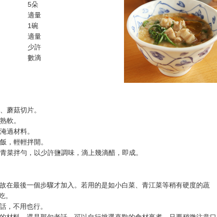
5朵
適量
1碗
適量
少許
數滴
條、蘑菇切片。
至熟軟。
至淹過材料。
白飯，輕輕拌開。
放入青菜拌勻，以少許鹽調味，滴上幾滴醋，即成。
蒿，故在最後一個步驟才加入。若用的是如小白菜、青江菜等稍有硬度的蔬
吃。
的話，不用也行。