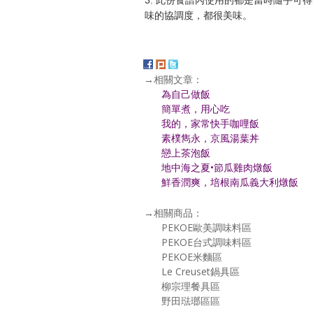
3. 此份食譜內使用的都是當時隨手
味的協調度，都很美味。
→相關文章：
為自己做飯
簡單煮，用心吃
我的，家常快手咖哩飯
素樸雋永，京風湯葉丼
戀上茶泡飯
地中海之夏•節瓜雞肉燉飯
鮮香潤爽，培根南瓜義大利燉飯
→相關商品：
PEKOE歐美調味料區
PEKOE台式調味料區
PEKOE米麵區
Le Creuset鍋具區
柳宗理餐具區
野田琺瑯區區