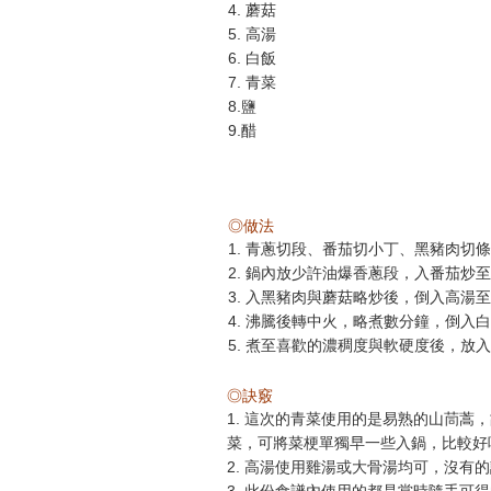
4. 蘑菇
5. 高湯
6. 白飯
7. 青菜
8.鹽
9.醋
◎做法
1. 青蔥切段、番茄切小丁、黑豬肉切
2. 鍋內放少許油爆香蔥段，入番茄炒
3. 入黑豬肉與蘑菇略炒後，倒入高湯
4. 沸騰後轉中火，略煮數分鐘，倒入
5. 煮至喜歡的濃稠度與軟硬度後，
◎訣竅
1. 這次的青菜使用的是易熟的山茼
菜，可將菜梗單獨早一些入鍋，比較好
2. 高湯使用雞湯或大骨湯均可，沒有