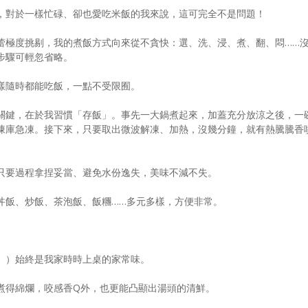
，對於一樣忙碌、卻也愛吃米飯的我來說，這可完全不是問題！
蕾極度挑剔，我的煮飯方式向來從不貪快：選、洗、浸、煮、翻、悶……
步驟可輕忽省略。
樣隨時都能吃飯，一點不受限囿。
關鍵，在於我習慣「存飯」。事先一大鍋煮起來，加蓋充分放涼之後，一
凍庫急凍。接下來，只要取出微波解凍、加熱，沒幾分鐘，就有熱騰騰香
只要過程拿捏妥當、避免水份逸失，美味不減不失。
丼飯、炒飯、茶泡飯、飯糰……多元多樣，方便非常。
」）始終是我家時時上桌的家常味。
煮得綿爛，咬感香Q外，也更能凸顯出湯頭的清鮮。