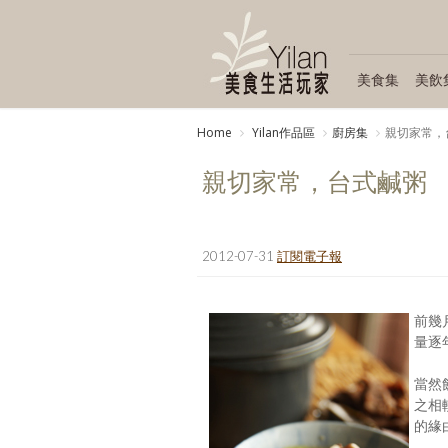
美食集
美飲
Home
Yilan作品區
廚房集
親切家常，
親切家常，台式鹹粥
2012-07-31
訂閱電子報
前幾
量逐
當然
之相
的緣