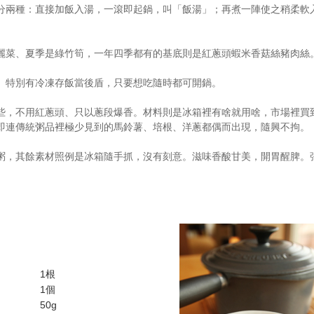
分兩種：直接加飯入湯，一滾即起鍋，叫「飯湯」；再煮一陣使之稍柔軟
麗菜、夏季是綠竹筍，一年四季都有的基底則是紅蔥頭蝦米香菇絲豬肉絲
。特別有冷凍存飯當後盾，只要想吃隨時都可開鍋。
些，不用紅蔥頭、只以蔥段爆香。材料則是冰箱裡有啥就用啥，市場裡買
即連傳統粥品裡極少見到的馬鈴薯、培根、洋蔥都偶而出現，隨興不拘。
粥，其餘素材照例是冰箱隨手抓，沒有刻意。滋味香酸甘美，開胃醒脾。
1根
1個
50g