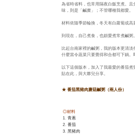
為省時省料，也常用隔夜白飯烹煮。且
味，則是「鹹糜」；不管哪種我都愛。
材料依隨季節輪換，冬天有白蘿蔔或高
到現在，自己煮食，也頗愛煮常煮鹹粥
比起台南家裡的鹹粥，我的版本更清淡
什麼當令蔬菜只要覺得和合都可下鍋。
以下這個版本，加入了我最愛的番茄煮
貼在此，與大夥兒分享。
★ 番茄黑豬肉蘑菇鹹粥（兩人份）
◎材料
1. 青蔥
2. 番茄
3. 黑豬肉