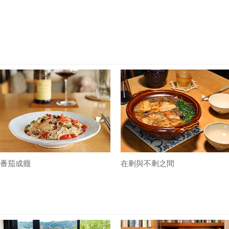
番茄成癮
在剩與不剩之間