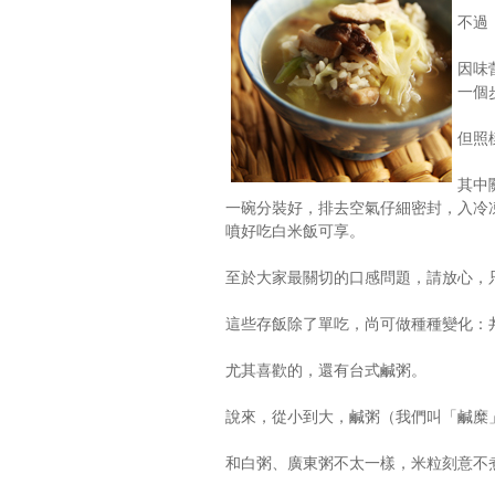
不過
因味
一個
但照
其中
一碗分裝好，排去空氣仔細密封，入冷
噴好吃白米飯可享。
至於大家最關切的口感問題，請放心，
這些存飯除了單吃，尚可做種種變化：
尤其喜歡的，還有台式鹹粥。
說來，從小到大，鹹粥（我們叫「鹹糜
和白粥、廣東粥不太一樣，米粒刻意不