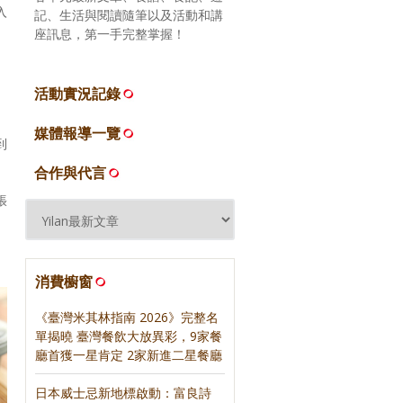
入
記、生活與閱讀隨筆以及活動和講
座訊息，第一手完整掌握！
。
活動實況記錄
媒體報導一覽
到
合作與代言
張
消費櫥窗
《臺灣米其林指南 2026》完整名
單揭曉 臺灣餐飲大放異彩，9家餐
廳首獲一星肯定 2家新進二星餐廳
日本威士忌新地標啟動：富良詩