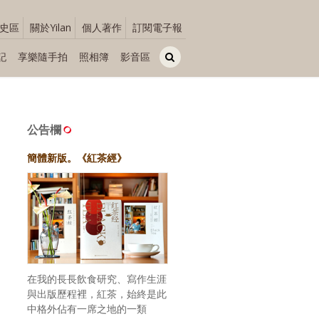
史區
關於Yilan
個人著作
訂閱電子報
記
享樂隨手拍
照相簿
影音區
公告欄
簡體新版。《紅茶經》
在我的長長飲食研究、寫作生涯
與出版歷程裡，紅茶，始終是此
中格外佔有一席之地的一類