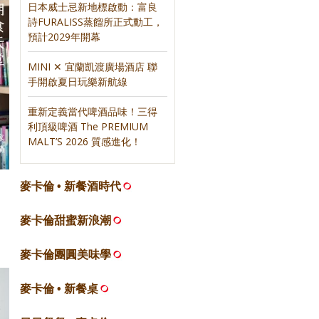
日本威士忌新地標啟動：富良
詩FURALISS蒸餾所正式動工，
預計2029年開幕
MINI ✕ 宜蘭凱渡廣場酒店 聯
手開啟夏日玩樂新航線
重新定義當代啤酒品味！三得
利頂級啤酒 The PREMIUM
MALT’S 2026 質感進化！
麥卡倫 • 新餐酒時代
麥卡倫甜蜜新浪潮
麥卡倫團圓美味學
麥卡倫 • 新餐桌