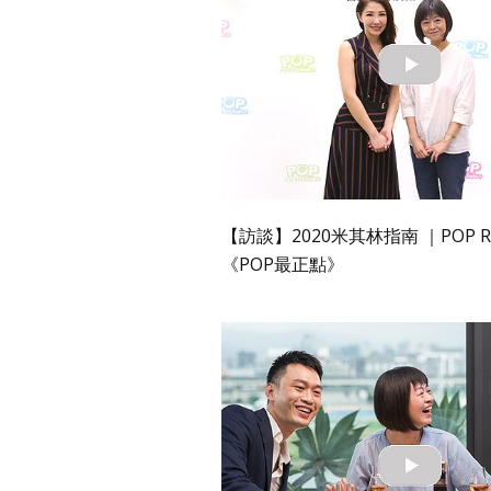
【訪談】2020米其林指南 ｜POP R
《POP最正點》