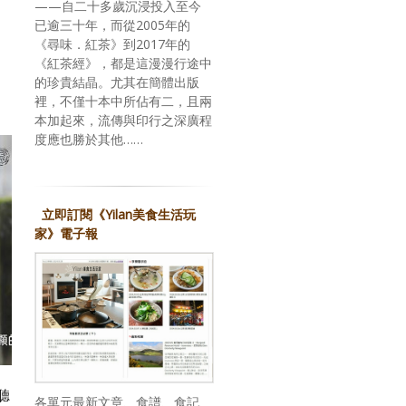
——自二十多歲沉浸投入至今
已逾三十年，而從2005年的
《尋味．紅茶》到2017年的
《紅茶經》，都是這漫漫行途中
的珍貴結晶。尤其在簡體出版
裡，不僅十本中所佔有二，且兩
本加起來，流傳與印行之深廣程
度應也勝於其他……
立即訂閱《Yilan美食生活玩
家》電子報
聽
各單元最新文章、食譜、食記、