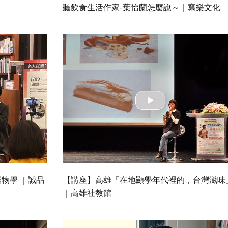
聽飲食生活作家-葉怡蘭怎麼說～｜寫樂文化
物學 ｜誠品
【講座】高雄「在地顯學年代裡的，台灣滋味
｜高雄社教館