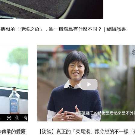
12夜不將就的「傍海之旅」，跟一般環島有什麼不同？｜總編讀書
味傳承的愛爾
【訪談】真正的「菜尾湯」跟你想的不一樣！