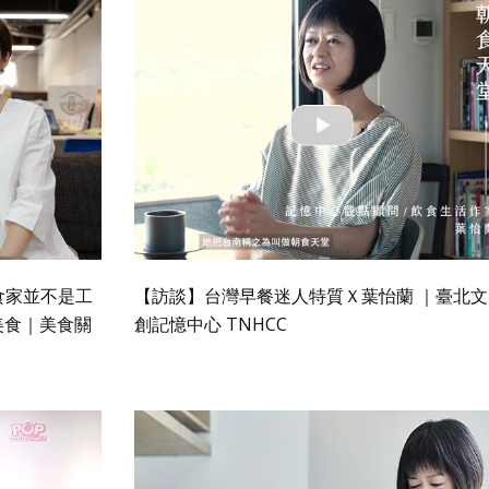
美食家並不是工
【訪談】台灣早餐迷人特質Ｘ葉怡蘭 ｜臺北文
美食｜美食關
創記憶中心 TNHCC