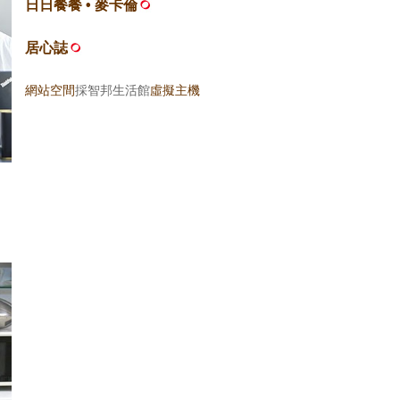
日日餐餐 • 麥卡倫
居心誌
網站空間
採智邦生活館
虛擬主機