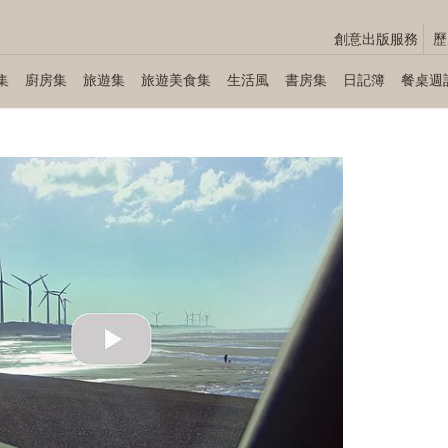
創意出版服務
歷
集
廚房集
旅遊集
旅遊美食集
生活風
書房集
日記簿
餐桌週