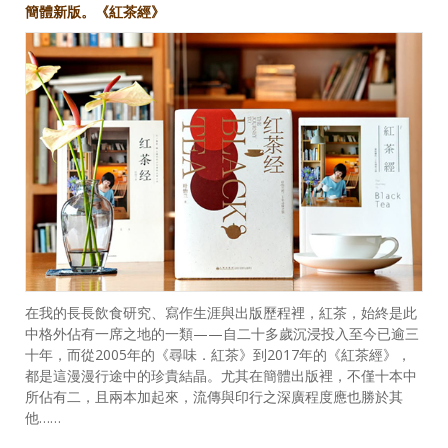
簡體新版。《紅茶經》
在我的長長飲食研究、寫作生涯與出版歷程裡，紅茶，始終是此
中格外佔有一席之地的一類——自二十多歲沉浸投入至今已逾三
十年，而從2005年的《尋味．紅茶》到2017年的《紅茶經》，
都是這漫漫行途中的珍貴結晶。尤其在簡體出版裡，不僅十本中
所佔有二，且兩本加起來，流傳與印行之深廣程度應也勝於其
他……