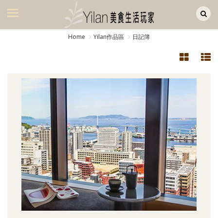
Yilan作品區
美食集
Home
Yilan作品區
日記簿
美飲集
廚房集
旅遊集
旅遊美食集
生活風
書房集
日記簿
餐桌週記
享樂隨手拍