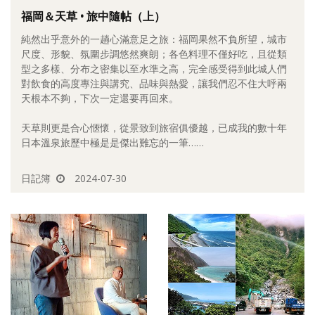
福岡＆天草 • 旅中隨帖（上）
照相簿
純然出乎意外的一趟心滿意足之旅：福岡果然不負所望，城市
影音區
尺度、形貌、氛圍步調悠然爽朗；各色料理不僅好吃，且從類
型之多樣、分布之密集以至水準之高，完全感受得到此城人們
創意出版服務
對飲食的高度專注與講究、品味與熱愛，讓我們忍不住大呼兩
天根本不夠，下次一定還要再回來。
歷史區
天草則更是合心愜懷，從景致到旅宿俱優越，已成我的數十年
關於Yilan
日本溫泉旅歷中極是是傑出難忘的一筆……
個人著作
日記簿
2024-07-30
活動實況記錄
媒體報導一覽
合作與代言
訂閱電子報