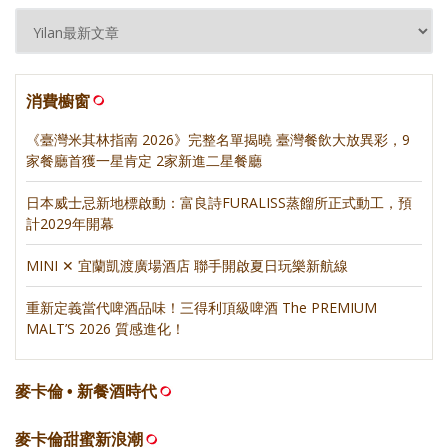
消費櫥窗
《臺灣米其林指南 2026》完整名單揭曉 臺灣餐飲大放異彩，9
家餐廳首獲一星肯定 2家新進二星餐廳
日本威士忌新地標啟動：富良詩FURALISS蒸餾所正式動工，預
計2029年開幕
MINI ✕ 宜蘭凱渡廣場酒店 聯手開啟夏日玩樂新航線
重新定義當代啤酒品味！三得利頂級啤酒 The PREMIUM
MALT’S 2026 質感進化！
麥卡倫 • 新餐酒時代
麥卡倫甜蜜新浪潮