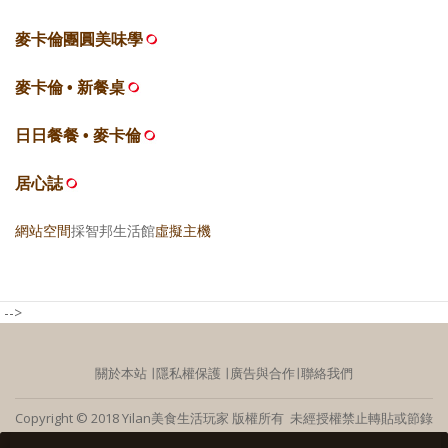
麥卡倫團圓美味學
麥卡倫 • 新餐桌
日日餐餐 • 麥卡倫
居心誌
網站空間
採智邦生活館
虛擬主機
-->
關於本站
∣
隱私權保護
∣
廣告與合作
∣
聯絡我們
Copyright © 2018 Yilan美食生活玩家 版權所有 未經授權禁止轉貼或節錄