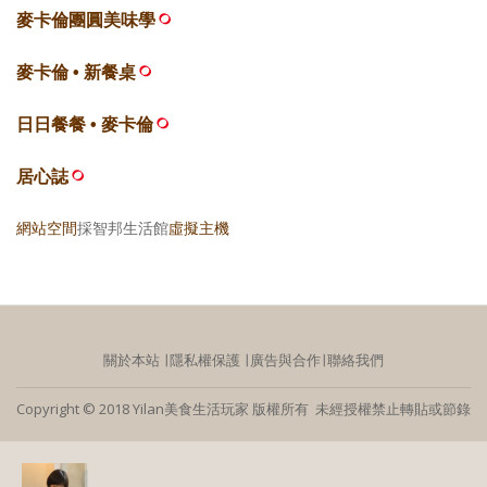
麥卡倫團圓美味學
麥卡倫 • 新餐桌
日日餐餐 • 麥卡倫
居心誌
網站空間
採智邦生活館
虛擬主機
關於本站
∣
隱私權保護
∣
廣告與合作
∣
聯絡我們
Copyright © 2018 Yilan美食生活玩家 版權所有 未經授權禁止轉貼或節錄