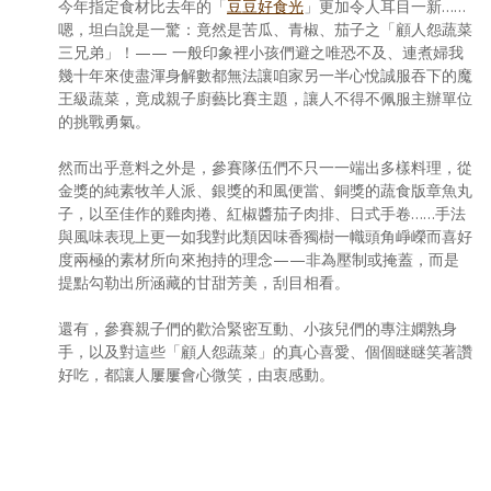
今年指定食材比去年的「
豆豆好食光
」更加令人耳目一新……
嗯，坦白說是一驚：竟然是苦瓜、青椒、茄子之「顧人怨蔬菜
三兄弟」！—— 一般印象裡小孩們避之唯恐不及、連煮婦我
幾十年來使盡渾身解數都無法讓咱家另一半心悅誠服吞下的魔
王級蔬菜，竟成親子廚藝比賽主題，讓人不得不佩服主辦單位
的挑戰勇氣。
然而出乎意料之外是，參賽隊伍們不只一一端出多樣料理，從
金獎的純素牧羊人派、銀獎的和風便當、銅獎的蔬食版章魚丸
子，以至佳作的雞肉捲、紅椒醬茄子肉排、日式手卷……手法
與風味表現上更一如我對此類因味香獨樹一幟頭角崢嶸而喜好
度兩極的素材所向來抱持的理念——非為壓制或掩蓋，而是
提點勾勒出所涵藏的甘甜芳美，刮目相看。
還有，參賽親子們的歡洽緊密互動、小孩兒們的專注嫻熟身
手，以及對這些「顧人怨蔬菜」的真心喜愛、個個瞇瞇笑著讚
好吃，都讓人屢屢會心微笑，由衷感動。