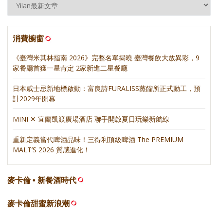
消費櫥窗
《臺灣米其林指南 2026》完整名單揭曉 臺灣餐飲大放異彩，9
家餐廳首獲一星肯定 2家新進二星餐廳
日本威士忌新地標啟動：富良詩FURALISS蒸餾所正式動工，預
計2029年開幕
MINI ✕ 宜蘭凱渡廣場酒店 聯手開啟夏日玩樂新航線
重新定義當代啤酒品味！三得利頂級啤酒 The PREMIUM
MALT’S 2026 質感進化！
麥卡倫 • 新餐酒時代
麥卡倫甜蜜新浪潮