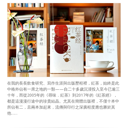
在我的長長飲食研究、寫作生涯與出版歷程裡，紅茶，始終是此
中格外佔有一席之地的一類——自二十多歲沉浸投入至今已逾三
十年，而從2005年的《尋味．紅茶》到2017年的《紅茶經》，
都是這漫漫行途中的珍貴結晶。尤其在簡體出版裡，不僅十本中
所佔有二，且兩本加起來，流傳與印行之深廣程度應也勝於其
他……