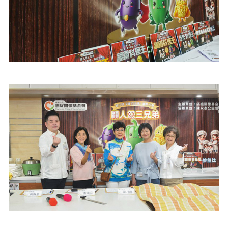
照相簿
影音區
創意出版服務
歷史區
關於Yilan
個人著作
活動實況記錄
媒體報導一覽
合作與代言
訂閱電子報