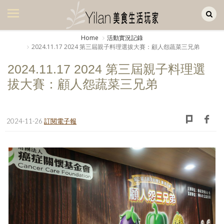
Yilan作品區
美食集
Home
活動實況記錄
2024.11.17 2024 第三屆親子料理選拔大賽：顧人怨蔬菜三兄弟
美飲集
2024.11.17 2024 第三屆親子料理選
廚房集
拔大賽：顧人怨蔬菜三兄弟
旅遊集
旅遊美食集
2024-11-26
訂閱電子報
生活風
書房集
日記簿
餐桌週記
享樂隨手拍