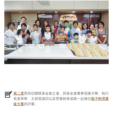
第二度
受癌症關懷基金會之邀，與基金會董事長陳月卿、執行
長黃翠華、主廚雷議宗以及營養師黃淑惠一起擔任
親子料理選
拔大賽
的評審。