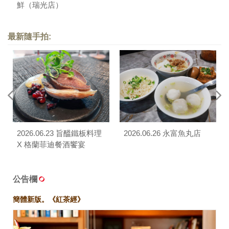
鮮（瑞光店）
最新隨手拍:
2026.06.23 旨醞鐵板料理
2026.06.26 永富魚丸店
X 格蘭菲迪餐酒饗宴
公告欄
簡體新版。《紅茶經》