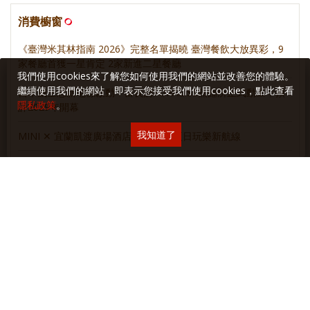
消費櫥窗
《臺灣米其林指南 2026》完整名單揭曉 臺灣餐飲大放異彩，9
家餐廳首獲一星肯定 2家新進二星餐廳
我們使用cookies來了解您如何使用我們的網站並改善您的體驗。
繼續使用我們的網站，即表示您接受我們使用cookies，點此查看
日本威士忌新地標啟動：富良詩FURALISS蒸餾所正式動工，預
隱私政策
。
計2029年開幕
我知道了
MINI ✕ 宜蘭凱渡廣場酒店 聯手開啟夏日玩樂新航線
重新定義當代啤酒品味！三得利頂級啤酒 The PREMIUM
MALT’S 2026 質感進化！
麥卡倫 • 新餐酒時代
麥卡倫甜蜜新浪潮
麥卡倫團圓美味學