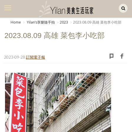
Yilan作品區
美食集
Home
Yilanʼs享樂隨手拍
2023
2023.08.09 高雄 菜包李小吃部
美飲集
2023.08.09 高雄 菜包李小吃部
廚房集
旅遊集
2023-09-28
訂閱電子報
旅遊美食集
生活風
書房集
日記簿
餐桌週記
享樂隨手拍