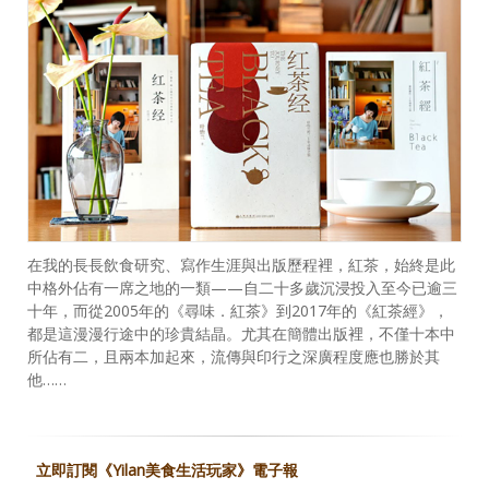
在我的長長飲食研究、寫作生涯與出版歷程裡，紅茶，始終是此
中格外佔有一席之地的一類——自二十多歲沉浸投入至今已逾三
十年，而從2005年的《尋味．紅茶》到2017年的《紅茶經》，
都是這漫漫行途中的珍貴結晶。尤其在簡體出版裡，不僅十本中
所佔有二，且兩本加起來，流傳與印行之深廣程度應也勝於其
他……
立即訂閱《Yilan美食生活玩家》電子報