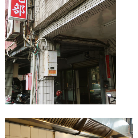
照相簿
影音區
創意出版服務
歷史區
關於Yilan
個人著作
活動實況記錄
媒體報導一覽
合作與代言
訂閱電子報