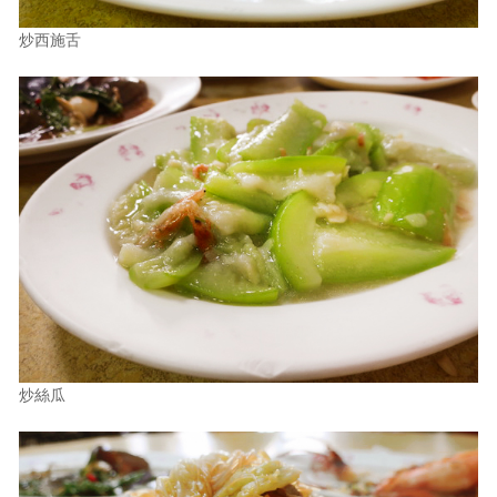
炒西施舌
炒絲瓜