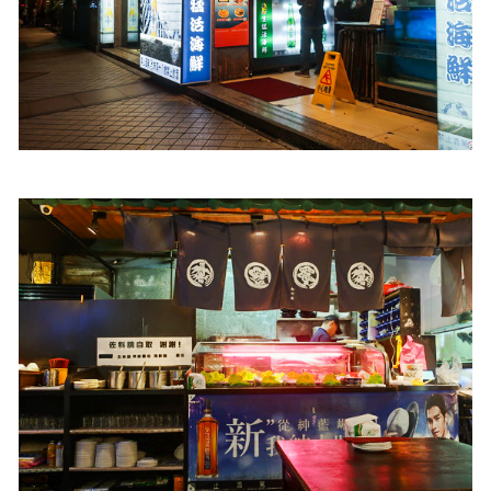
照相簿
影音區
創意出版服務
歷史區
關於Yilan
個人著作
活動實況記錄
媒體報導一覽
合作與代言
訂閱電子報