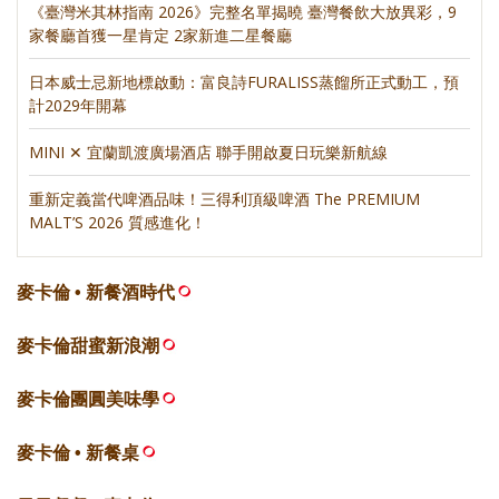
《臺灣米其林指南 2026》完整名單揭曉 臺灣餐飲大放異彩，9
家餐廳首獲一星肯定 2家新進二星餐廳
日本威士忌新地標啟動：富良詩FURALISS蒸餾所正式動工，預
計2029年開幕
MINI ✕ 宜蘭凱渡廣場酒店 聯手開啟夏日玩樂新航線
重新定義當代啤酒品味！三得利頂級啤酒 The PREMIUM
MALT’S 2026 質感進化！
麥卡倫 • 新餐酒時代
麥卡倫甜蜜新浪潮
麥卡倫團圓美味學
麥卡倫 • 新餐桌