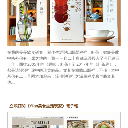
在我的長長飲食研究、寫作生涯與出版歷程裡，紅茶，始終是此
中格外佔有一席之地的一類——自二十多歲沉浸投入至今已逾三
十年，而從2005年的《尋味．紅茶》到2017年的《紅茶經》，
都是這漫漫行途中的珍貴結晶。尤其在簡體出版裡，不僅十本中
所佔有二，且兩本加起來，流傳與印行之深廣程度應也勝於其
他……
立即訂閱《Yilan美食生活玩家》電子報