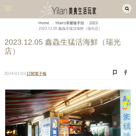
Yilan作品區
美食集
Home
Yilanʼs享樂隨手拍
2023
2023.12.05 鑫鱻生猛活海鮮（瑞光店）
美飲集
2023.12.05 鑫鱻生猛活海鮮（瑞光
廚房集
店）
旅遊集
旅遊美食集
2024-01-03
訂閱電子報
生活風
書房集
日記簿
餐桌週記
享樂隨手拍