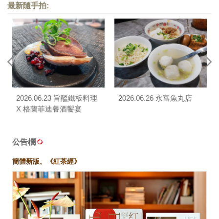
最新隨手拍:
2026.06.23 旨醞鐵板料理
2026.06.26 永富魚丸店
X 格蘭菲迪餐酒饗宴
公告欄
簡體新版。《紅茶經》