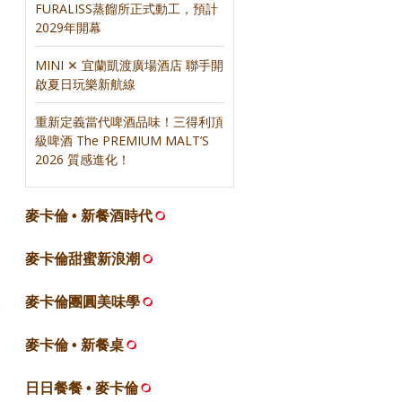
FURALISS蒸餾所正式動工，預計
2029年開幕
MINI ✕ 宜蘭凱渡廣場酒店 聯手開
啟夏日玩樂新航線
重新定義當代啤酒品味！三得利頂
級啤酒 The PREMIUM MALT’S
2026 質感進化！
麥卡倫 • 新餐酒時代
麥卡倫甜蜜新浪潮
麥卡倫團圓美味學
麥卡倫 • 新餐桌
日日餐餐 • 麥卡倫