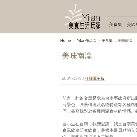
美食集
美飲
Home
Yilan作品區
美食集
美味南瀛
美味南瀛
2009-02-18
訂閱電子報
前言：此篇文章是我為台南縣政府所出
海景色、匠藝傳統及名物特產等各種風
序，書寫我對於各種南瀛食材的情感、
自小生在台南，我總愛說，我是台南美
食寫飲食研究飲食，最根本最原點的立
性、風貌與堅持脫不了關係。