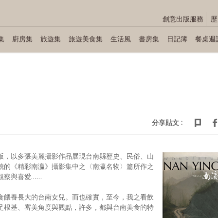
創意出版服務
歷
集
廚房集
旅遊集
旅遊美食集
生活風
書房集
日記簿
餐桌週
分享貼文 :
版，以多張美麗攝影作品展現台南縣歷史、民俗、山
貌的《精彩南瀛》攝影集中之〈南瀛名物〉篇所作之
觀察與喜愛……
食餵養長大的台南女兒。而也確實，至今，我之看飲
足根基、審美角度與觀點，許多，都與台南美食的特