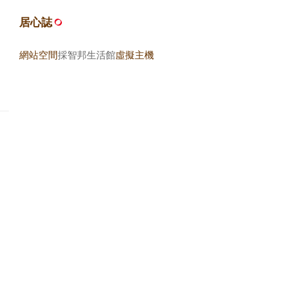
居心誌
網站空間
採智邦生活館
虛擬主機