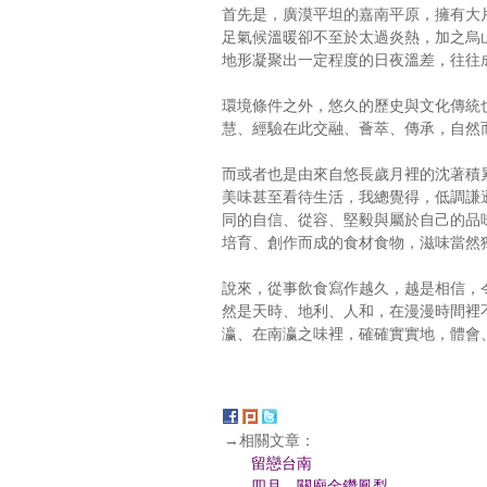
首先是，廣漠平坦的嘉南平原，擁有大
足氣候溫暖卻不至於太過炎熱，加之烏
地形凝聚出一定程度的日夜溫差，往往
環境條件之外，悠久的歷史與文化傳統
慧、經驗在此交融、薈萃、傳承，自然
而或者也是由來自悠長歲月裡的沈著積
美味甚至看待生活，我總覺得，低調謙
同的自信、從容、堅毅與屬於自己的品
培育、創作而成的食材食物，滋味當然
說來，從事飲食寫作越久，越是相信，
然是天時、地利、人和，在漫漫時間裡
瀛、在南瀛之味裡，確確實實地，體會
→相關文章：
留戀台南
四月，關廟金鑽鳳梨