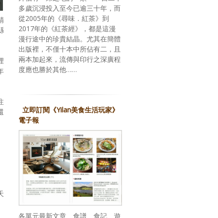
多歲沉浸投入至今已逾三十年，而
從2005年的《尋味．紅茶》到
精
2017年的《紅茶經》，都是這漫
縣
漫行途中的珍貴結晶。尤其在簡體
出版裡，不僅十本中所佔有二，且
兩本加起來，流傳與印行之深廣程
裡
度應也勝於其他……
年
注
立即訂閱《Yilan美食生活玩家》
還
電子報
，
天
各單元最新文章、食譜、食記、遊