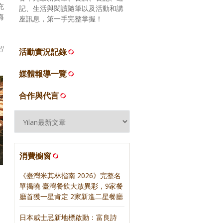
充
記、生活與閱讀隨筆以及活動和講
海
座訊息，第一手完整掌握！
智
活動實況記錄
媒體報導一覽
合作與代言
消費櫥窗
《臺灣米其林指南 2026》完整名
單揭曉 臺灣餐飲大放異彩，9家餐
廳首獲一星肯定 2家新進二星餐廳
日本威士忌新地標啟動：富良詩