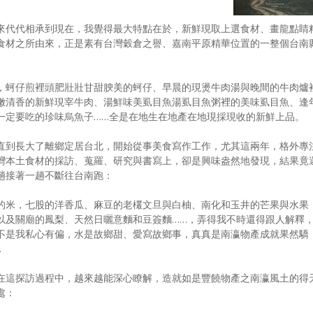
來代代相承到現在，我覺得最大特點在於，新鮮現取上選食材、畫龍點睛
食材之所由來，正是素有台灣穀倉之譽、嘉南平原精華位置的一整個台南
，蚵仔煎裡頭肥壯壯甘甜腴美的蚵仔、早晨的現燙牛肉湯與晚間的牛肉爐
嫩清香的新鮮現宰牛肉、湯鮮味美虱目魚湯虱目魚粥裡的美味虱目魚、逢
一定要吃的珍味烏魚子……全是在地生在地產在地現採現收的新鮮上品。
直到長大了離鄉定居台北，開始從事美食寫作工作，尤其這兩年，格外專
灣本土食材的採訪、蒐羅、研究與書寫上，卻是興味盎然地發現，結果竟
趟接著一趟不斷往台南跑：
的米，七股的洋香瓜、麻豆的老欉文旦與白柚、南化和玉井的芒果與水果
以及關廟的鳳梨、天然日曬意麵和豆簽麵……，弄得我不時還得跟人解釋
不是我私心有偏，水是故鄉甜、愛寫故鄉事，真真是南瀛物產成就果然驕
…
在這探訪過程中，越來越能深心瞭解，造就如是豐饒物產之南瀛風土的得
處：