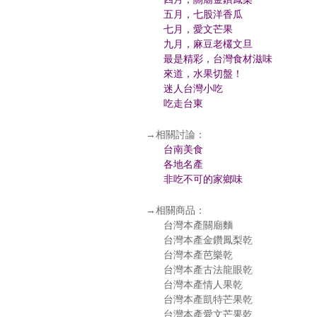
五月，七股洋香瓜
七月，愛文芒果
九月，麻豆老欉文旦
最是精彩，台灣食材滋味
來道，水果切盤！
迷人台灣小吃
吃走台東
→相關討論：
台南美食
各地名產
非吃不可的家鄉味
→相關商品：
台灣本產關廟麵
台灣本產金鑽鳳梨乾
台灣本產芭樂乾
台灣本產古法龍眼乾
台灣本產情人果乾
台灣本產凱特芒果乾
台灣本產愛文芒果乾