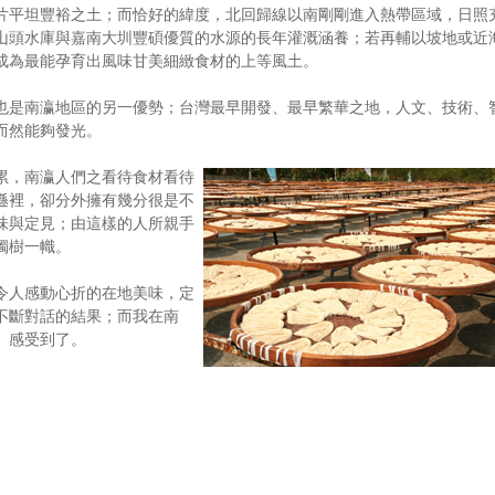
片平坦豐裕之土；而恰好的緯度，北回歸線以南剛剛進入熱帶區域，日照
山頭水庫與嘉南大圳豐碩優質的水源的長年灌溉涵養；若再輔以坡地或近
成為最能孕育出風味甘美細緻食材的上等風土。
也是南瀛地區的另一優勢；台灣最早開發、最早繁華之地，人文、技術、
而然能夠發光。
累，南瀛人們之看待食材看待
遜裡，卻分外擁有幾分很是不
味與定見；由這樣的人所親手
獨樹一幟。
令人感動心折的在地美味，定
不斷對話的結果；而我在南
、感受到了。