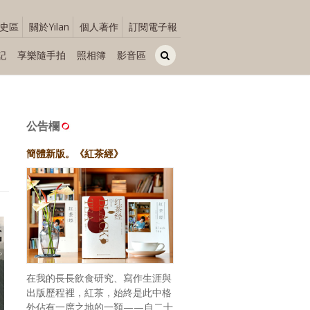
史區
關於Yilan
個人著作
訂閱電子報
記
享樂隨手拍
照相簿
影音區
公告欄
簡體新版。《紅茶經》
在我的長長飲食研究、寫作生涯與
出版歷程裡，紅茶，始終是此中格
外佔有一席之地的一類——自二十