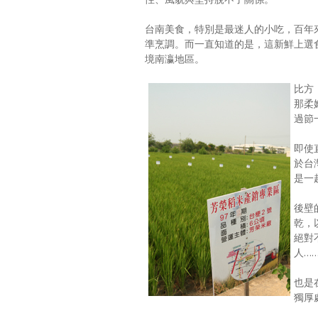
台南美食，特別是最迷人的小吃，百年
準烹調。而一直知道的是，這新鮮上選
境南瀛地區。
比方
那柔
過節
即使
於台
是一
後壁
乾，
絕對
人…
也是
獨厚