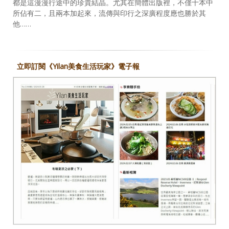
都是這漫漫行途中的珍貴結晶。尤其在簡體出版裡，不僅十本中
所佔有二，且兩本加起來，流傳與印行之深廣程度應也勝於其
他……
立即訂閱《Yilan美食生活玩家》電子報