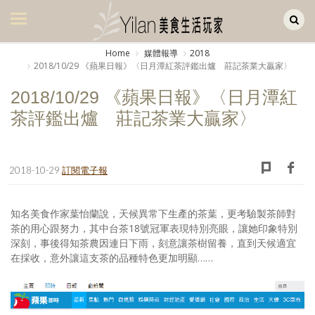
Yilan作品區
美食集
Home
媒體報導
2018
2018/10/29 《蘋果日報》〈日月潭紅茶評鑑出爐 莊記茶業大贏家〉
美飲集
2018/10/29 《蘋果日報》〈日月潭紅
廚房集
茶評鑑出爐 莊記茶業大贏家〉
旅遊集
旅遊美食集
2018-10-29
訂閱電子報
生活風
知名美食作家葉怡蘭說，天候異常下生產的茶葉，更考驗製茶師對
書房集
茶的用心跟努力，其中台茶18號冠軍表現特別亮眼，讓她印象特別
深刻，事後得知茶農因連日下雨，刻意讓茶樹留養，直到天候適宜
日記簿
在採收，意外讓這支茶的品種特色更加明顯……
餐桌週記
享樂隨手拍