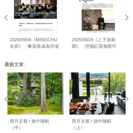
2025/09/04《MINGCHU
2025/08/24《上下游新
名廚》〈餐茶搭成為市場
聞》〈挖掘紅茶無限可
顯學，葉怡蘭 × 吳盈憲對
能，大葉多果香，小葉富
話風味創作與調飲可能〉
花香，泡茶如挖礦，搭餐
最新文章 :
有美味密碼〉
雨月京都 • 旅中隨帖
雨月京都 • 旅中隨帖
（中）
（上）