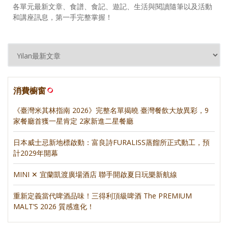
各單元最新文章、食譜、食記、遊記、生活與閱讀隨筆以及活動
和講座訊息，第一手完整掌握！
消費櫥窗
《臺灣米其林指南 2026》完整名單揭曉 臺灣餐飲大放異彩，9
家餐廳首獲一星肯定 2家新進二星餐廳
日本威士忌新地標啟動：富良詩FURALISS蒸餾所正式動工，預
計2029年開幕
MINI ✕ 宜蘭凱渡廣場酒店 聯手開啟夏日玩樂新航線
重新定義當代啤酒品味！三得利頂級啤酒 The PREMIUM
MALT’S 2026 質感進化！