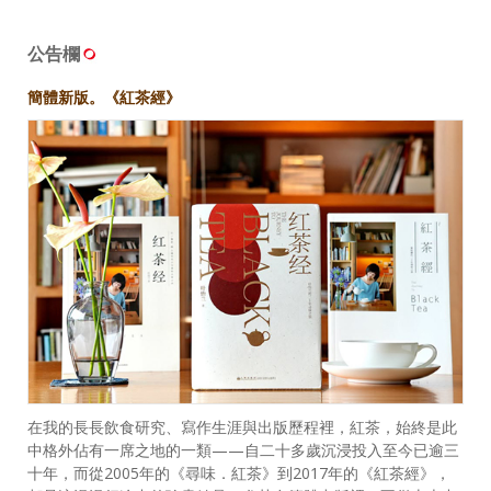
公告欄
簡體新版。《紅茶經》
在我的長長飲食研究、寫作生涯與出版歷程裡，紅茶，始終是此
中格外佔有一席之地的一類——自二十多歲沉浸投入至今已逾三
十年，而從2005年的《尋味．紅茶》到2017年的《紅茶經》，