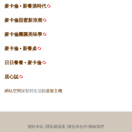
麥卡倫 • 新餐酒時代
麥卡倫甜蜜新浪潮
麥卡倫團圓美味學
麥卡倫 • 新餐桌
日日餐餐 • 麥卡倫
居心誌
網站空間
採智邦生活館
虛擬主機
關於本站
∣
隱私權保護
∣
廣告與合作
∣
聯絡我們