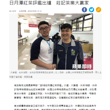
照相簿
影音區
創意出版服務
歷史區
關於Yilan
個人著作
活動實況記錄
媒體報導一覽
合作與代言
訂閱電子報