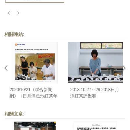
相關連結:
2020/10/21《聯合新聞
2018.10.27～29 2018日月
網》〈日月潭魚池紅茶年
潭紅茶評鑑賽
度評鑑展開 在世界茶版圖
爭一席地〉
相關文章: