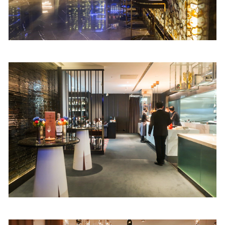
照相簿
影音區
創意出版服務
歷史區
關於Yilan
個人著作
活動實況記錄
媒體報導一覽
合作與代言
訂閱電子報