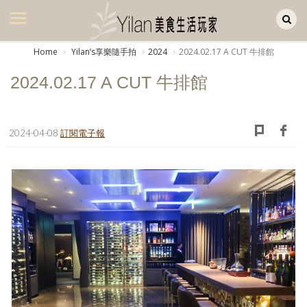
Yilan作品區
美食集
Home
Yilanʼs享樂隨手拍
2024
2024.02.17 A CUT 牛排館
美飲集
2024.02.17 A CUT 牛排館
廚房集
旅遊集
2024-04-08
訂閱電子報
旅遊美食集
生活風
書房集
日記簿
餐桌週記
享樂隨手拍