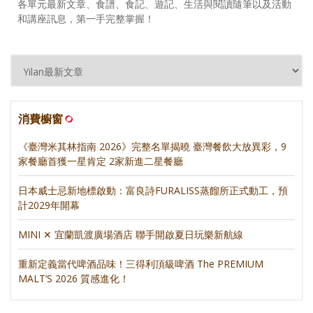
各單元最新文章、食譜、食記、遊記、生活與閱讀隨筆以及活動
和講座訊息，第一手完整掌握！
消費櫥窗
《臺灣米其林指南 2026》完整名單揭曉 臺灣餐飲大放異彩，9
家餐廳首獲一星肯定 2家新進二星餐廳
日本威士忌新地標啟動：富良詩FURALISS蒸餾所正式動工，預
計2029年開幕
MINI ✕ 宜蘭凱渡廣場酒店 聯手開啟夏日玩樂新航線
重新定義當代啤酒品味！三得利頂級啤酒 The PREMIUM
MALT’S 2026 質感進化！