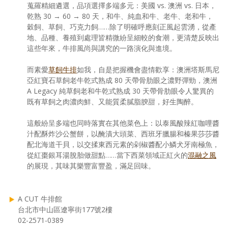
蒐羅精細遴選，品項選擇多端多元：美國 vs. 澳洲 vs. 日本，
乾熟 30 → 60 → 80 天，和牛、純血和牛、老牛、老和牛，
穀飼、草飼、巧克力飼……除了明確呼應刻正風起雲湧，從產
地、品種、養殖到處理皆精微紛呈細較的食潮，更清楚反映出
這些年來，牛排風尚與講究的一路演化與進境。
而素愛
草飼牛排
如我，自是把握機會盡情歡享：澳洲塔斯馬尼
亞紅寶石草飼老牛乾式熟成 80 天帶骨肋眼之濃野彈勁，澳洲
A Legacy 純草飼老和牛乾式熟成 30 天帶骨肋眼令人驚異的
既有草飼之肉濃肉鮮、又能質柔膩脂腴甜，好生陶醉。
這般紛呈多端也同時落實在其他菜色上：以泰風酸辣紅咖哩醬
汁配酥炸沙公蟹餅，以醃漬大頭菜、西班牙臘腸和榛果莎莎醬
配北海道干貝，以交揉東西元素的剁椒醬配小鱗犬牙南極魚，
從紅棗銀耳湯脫胎做甜點……當下西菜領域正紅火的
混融之風
的展現，其味其樂豐富豐盈，滿足回味。
A CUT 牛排館
台北市中山區遼寧街177號2樓
02-2571-0389