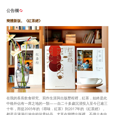
公告欄
簡體新版。《紅茶經》
在我的長長飲食研究、寫作生涯與出版歷程裡，紅茶，始終是此
中格外佔有一席之地的一類——自二十多歲沉浸投入至今已逾三
十年，而從2005年的《尋味．紅茶》到2017年的《紅茶經》，
都是這漫漫行途中的珍貴結晶。尤其在簡體出版裡，不僅十本中