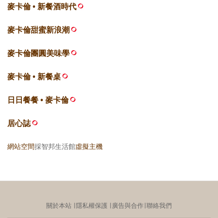
麥卡倫 • 新餐酒時代
麥卡倫甜蜜新浪潮
麥卡倫團圓美味學
麥卡倫 • 新餐桌
日日餐餐 • 麥卡倫
居心誌
網站空間
採智邦生活館
虛擬主機
關於本站
∣
隱私權保護
∣
廣告與合作
∣
聯絡我們