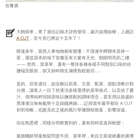
佐餐酒
大飽歸來，查了過往記錄才訝然發現，歲月如飛如梭，上趟訪
A CUT
，至今竟已將近十五年了！
暌違多年，當然人事地物都有變遷：不僅連年蟬聯米其林一
星，還從原本的地下室搬至有大窗有天光、朗朗明亮的二樓
—— 然而，當菜單、還有一整排各種各樣不同類別口味的佐
鹽端至眼前，卻又頓時萌生滿懷熟稔親切……
是的。回首過往，如這般以前菜、主菜、配菜、甜點清晰分類
分價，讓客人一目了然逐項多樣選擇的菜單格式，以至捨了醬
汁、倡導純粹回歸原味以鹽搭配的調味理念，甚至用以裝盛的
黑漆漆沉甸甸氣勢十足鑄鐵烤鍋……記得當年最早都在 A CUT
初初領略，也眼見此之後的風行草偃開枝散葉，影響深遠。
但在熟悉裡，同樣分明察覺到的，還有與時並進與蛻變：
最旗幟鮮明毫無疑問是牛排。菜單裡，來自主廚凌維廉的廣博