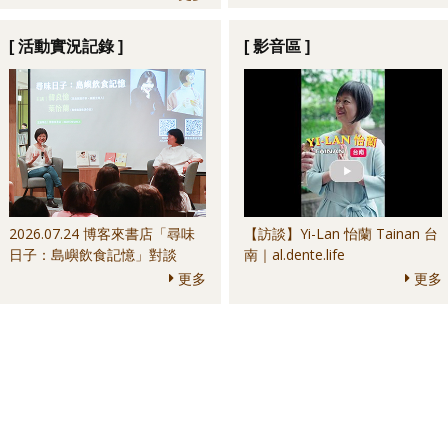
Culture Bar＆其他
anchoa＆其他
[ 活動實況記錄 ]
[ 影音區 ]
2026.07.24 博客來書店「尋味
【訪談】Yi-Lan 怡蘭 Tainan 台
日子：島嶼飲食記憶」對談
南｜al.dente.life
更多
更多