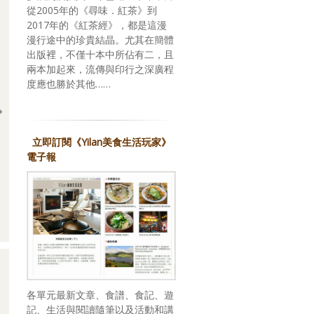
從2005年的《尋味．紅茶》到
2017年的《紅茶經》，都是這漫
漫行途中的珍貴結晶。尤其在簡體
出版裡，不僅十本中所佔有二，且
兩本加起來，流傳與印行之深廣程
度應也勝於其他……
立即訂閱《Yilan美食生活玩家》
電子報
回應期待？關於，《台灣米其林指南 2026》
各單元最新文章、食譜、食記、遊
記、生活與閱讀隨筆以及活動和講