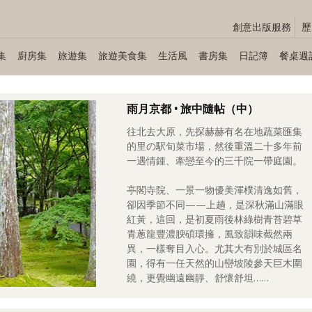
創意出版服務
歷
集
廚房集
旅遊集
旅遊美食集
生活風
書房集
日記簿
餐桌週
雨月京都 • 旅中隨帖（中）
往北去大原，先探赫赫有名在地蔬菜匯集
的里の駅旬菜市場，然後重溫二十多年前
一遇情鍾、牽戀至今的三千院一帶庭園。
亭閣寺院、一景一物優美渾樸清逸如舊，
卻因季節不同——上趟，是深秋滿山滿眼
紅黃，這回，是初夏雨後林綠樹青苔碧草
青蔥龍豐濃腴碩環擁，風致韻味截然兩
異，一樣奪目入心。尤其大有別於城區名
園，得有一任天然的山巒坡陵參天巨木圍
繞，更覺幽遠幽靜、舒懷舒坦……