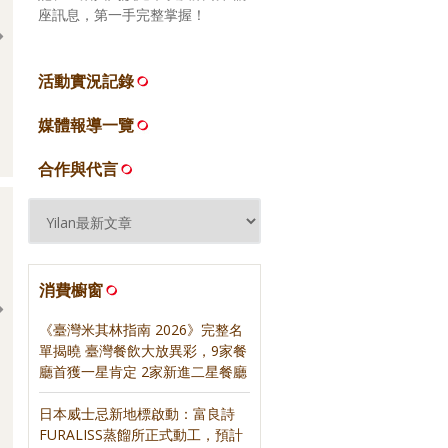
座訊息，第一手完整掌握！
活動實況記錄
2026.06.16 宜蘭礁溪 來益海
2026.06.16 宜蘭頭城 當下咖
媒體報導一覽
燒
啡
合作與代言
消費櫥窗
《臺灣米其林指南 2026》完整名
單揭曉 臺灣餐飲大放異彩，9家餐
廳首獲一星肯定 2家新進二星餐廳
日日三餐，早 ‧ 午 ‧
《紅茶經》‧ 寫樂文化
》‧ 寫樂文化
日本威士忌新地標啟動：富良詩
FURALISS蒸餾所正式動工，預計