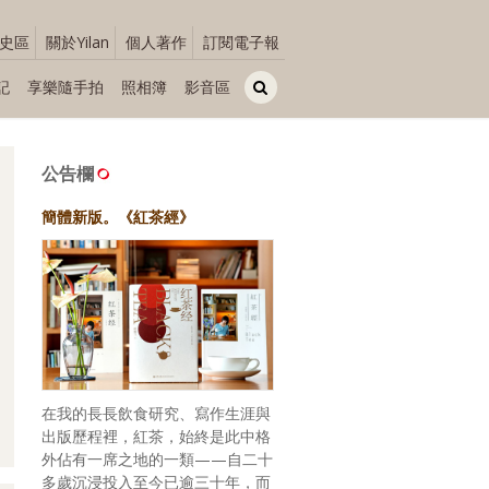
史區
關於Yilan
個人著作
訂閱電子報
記
享樂隨手拍
照相簿
影音區
公告欄
簡體新版。《紅茶經》
在我的長長飲食研究、寫作生涯與
出版歷程裡，紅茶，始終是此中格
外佔有一席之地的一類——自二十
多歲沉浸投入至今已逾三十年，而