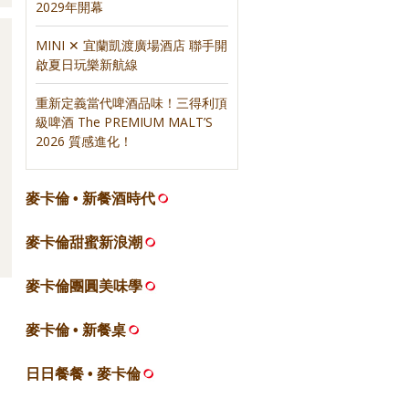
2029年開幕
MINI ✕ 宜蘭凱渡廣場酒店 聯手開
啟夏日玩樂新航線
重新定義當代啤酒品味！三得利頂
級啤酒 The PREMIUM MALT’S
2026 質感進化！
麥卡倫 • 新餐酒時代
麥卡倫甜蜜新浪潮
麥卡倫團圓美味學
麥卡倫 • 新餐桌
日日餐餐 • 麥卡倫