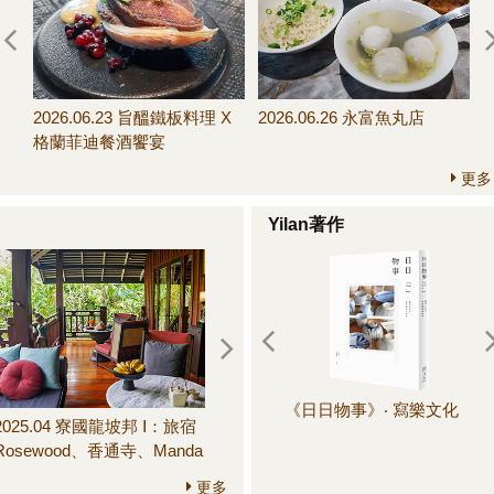
07.11～07.19 信手拈
2026.07.01～07.11 變奏
2026.06.23 旨醞鐵板料理 X
2026.06.26 永富魚丸店
饅頭新配搭
版！榨菜肉絲義大利麵
格蘭菲迪餐酒饗宴
更多
Yilan著作
《日日物事》‧ 寫樂文化
《
2025.04 寮國龍坡邦 Ⅰ：旅宿
2025.06 鎌倉 III：圓覺寺、長
晚
Rosewood、香通寺、Manda
壽寺、建長寺、鶴岡八幡
de Laos餐廳、Little Lao
宮、鎌倉市農協連即賣所、
更多