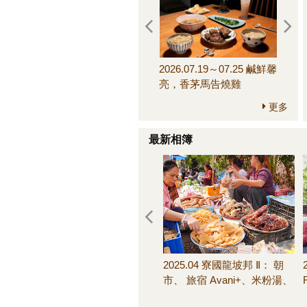
2026.07.19～07.25 鹹鮮馨
2026.
亮，香茅馬告燒雞
來，
更多
最新相簿
2025.04 寮國龍坡邦 Ⅱ： 朝
市、 旅宿 Avani+、米粉湯、
池畔晚餐、客房早餐＆其他