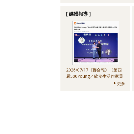
[ 媒體報導 ]
2026/07/17《聯合報》〈第四
屆500Young／飲食生活作家葉
怡蘭：期待年輕料理人打造精彩
更多
未來〉