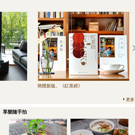
簡體新版。《紅茶經》
更多
享樂隨手拍