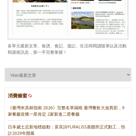
各單元最新文章、食譜、食記、遊記、生活與閱讀隨筆以及活動
和講座訊息，第一手完整掌握！
消費櫥窗
《臺灣米其林指南 2026》完整名單揭曉 臺灣餐飲大放異彩，9
家餐廳首獲一星肯定 2家新進二星餐廳
日本威士忌新地標啟動：富良詩FURALISS蒸餾所正式動工，預
計2029年開幕