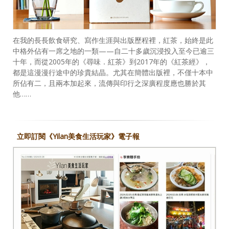
在我的長長飲食研究、寫作生涯與出版歷程裡，紅茶，始終是此
中格外佔有一席之地的一類——自二十多歲沉浸投入至今已逾三
十年，而從2005年的《尋味．紅茶》到2017年的《紅茶經》，
都是這漫漫行途中的珍貴結晶。尤其在簡體出版裡，不僅十本中
所佔有二，且兩本加起來，流傳與印行之深廣程度應也勝於其
他……
立即訂閱《Yilan美食生活玩家》電子報