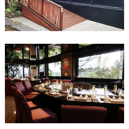
照相簿
影音區
創意出版服務
歷史區
關於Yilan
個人著作
活動實況記錄
媒體報導一覽
合作與代言
訂閱電子報