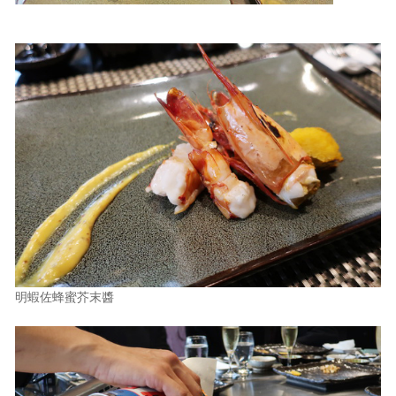
明蝦佐蜂蜜芥末醬