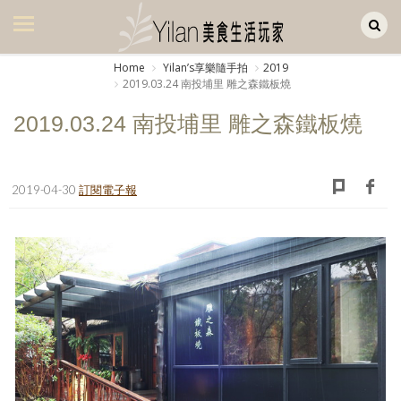
Yilan作品區
美食集
Home
Yilanʼs享樂隨手拍
2019
2019.03.24 南投埔里 雕之森鐵板燒
美飲集
2019.03.24 南投埔里 雕之森鐵板燒
廚房集
旅遊集
2019-04-30
訂閱電子報
旅遊美食集
生活風
書房集
日記簿
餐桌週記
享樂隨手拍