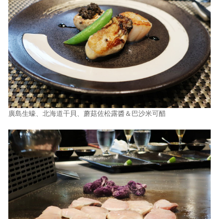
廣島生蠔、北海道干貝、蘑菇佐松露醬＆巴沙米可醋