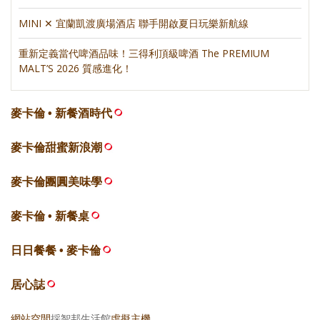
MINI ✕ 宜蘭凱渡廣場酒店 聯手開啟夏日玩樂新航線
重新定義當代啤酒品味！三得利頂級啤酒 The PREMIUM
MALT’S 2026 質感進化！
麥卡倫 • 新餐酒時代
麥卡倫甜蜜新浪潮
麥卡倫團圓美味學
麥卡倫 • 新餐桌
日日餐餐 • 麥卡倫
居心誌
網站空間
採智邦生活館
虛擬主機