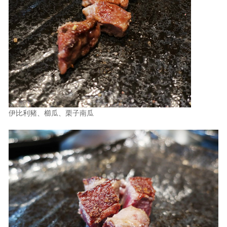
伊比利豬、櫛瓜、栗子南瓜