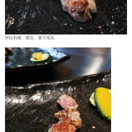
伊比利豬、櫛瓜、栗子南瓜