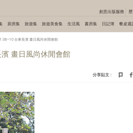
創意出版服務
歷
集
廚房集
旅遊集
旅遊美食集
生活風
書房集
日記簿
餐桌週
.11.08~10 台東長濱 畫日風尚休閒會館
 台東長濱 畫日風尚休閒會館
分享貼文 :