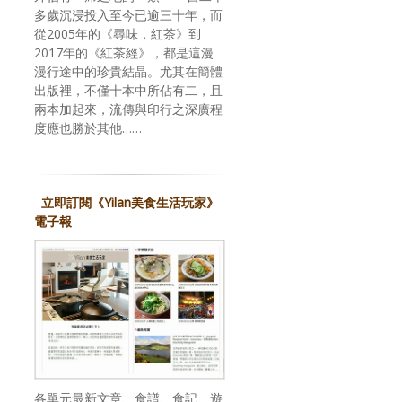
多歲沉浸投入至今已逾三十年，而
從2005年的《尋味．紅茶》到
2017年的《紅茶經》，都是這漫
漫行途中的珍貴結晶。尤其在簡體
出版裡，不僅十本中所佔有二，且
兩本加起來，流傳與印行之深廣程
度應也勝於其他……
立即訂閱《Yilan美食生活玩家》
電子報
各單元最新文章、食譜、食記、遊