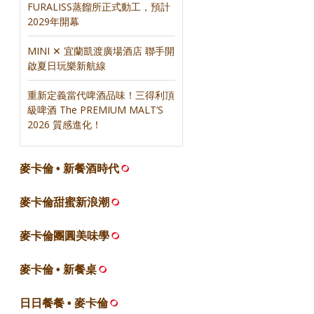
FURALISS蒸餾所正式動工，預計
2029年開幕
MINI ✕ 宜蘭凱渡廣場酒店 聯手開
啟夏日玩樂新航線
重新定義當代啤酒品味！三得利頂
級啤酒 The PREMIUM MALT’S
2026 質感進化！
麥卡倫 • 新餐酒時代
麥卡倫甜蜜新浪潮
麥卡倫團圓美味學
麥卡倫 • 新餐桌
日日餐餐 • 麥卡倫