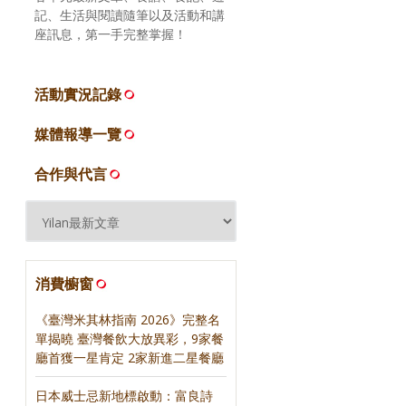
記、生活與閱讀隨筆以及活動和講
座訊息，第一手完整掌握！
活動實況記錄
媒體報導一覽
合作與代言
消費櫥窗
《臺灣米其林指南 2026》完整名
單揭曉 臺灣餐飲大放異彩，9家餐
廳首獲一星肯定 2家新進二星餐廳
日本威士忌新地標啟動：富良詩