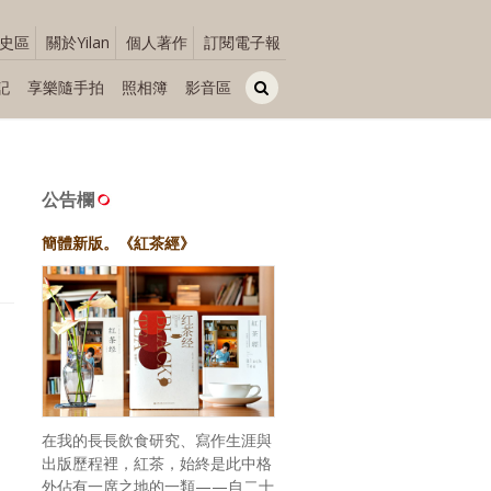
史區
關於Yilan
個人著作
訂閱電子報
記
享樂隨手拍
照相簿
影音區
公告欄
簡體新版。《紅茶經》
在我的長長飲食研究、寫作生涯與
出版歷程裡，紅茶，始終是此中格
外佔有一席之地的一類——自二十