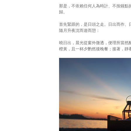
那是，不依賴任何人為時計、不按鐘點
歸。
首先緊跟的，是日頭之走。日出而作、
隨月升夜沈而遊而憩：
曉日出，晨光從窗外微透，便理所當然
橙黃，且一杯夕酌然後晚餐；接著，靜