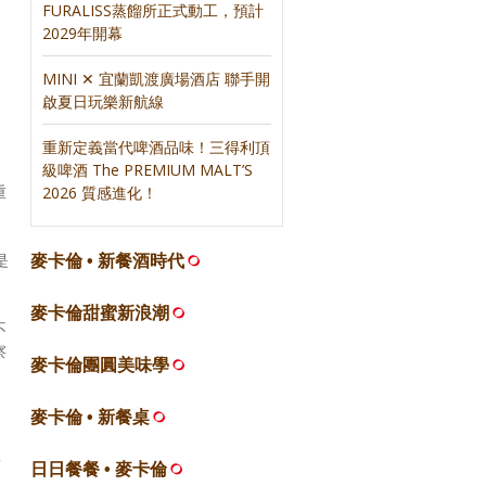
FURALISS蒸餾所正式動工，預計
2029年開幕
MINI ✕ 宜蘭凱渡廣場酒店 聯手開
啟夏日玩樂新航線
重新定義當代啤酒品味！三得利頂
：
級啤酒 The PREMIUM MALT’S
重
2026 質感進化！
是
麥卡倫 • 新餐酒時代
麥卡倫甜蜜新浪潮
不
察
麥卡倫團圓美味學
麥卡倫 • 新餐桌
南
日日餐餐 • 麥卡倫