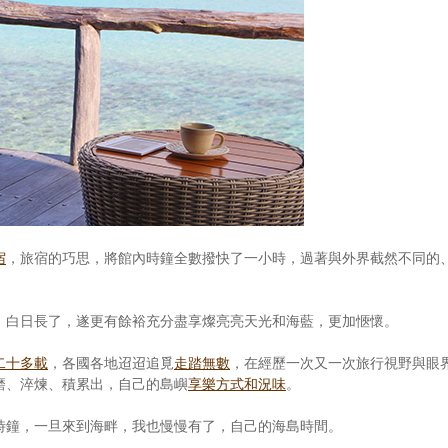
宿
，旅宿的巧思，將館內時鐘全數撥快了一小時，過著與外界截然不同的
：白日長了，遂更有餘裕充分盡享燦亮亮天光和海藍，更加愜懷。
二十多載
，各國各地迢迢追覓
走踏無數
，在經歷一次又一次旅行視野與眼
磨、淬煉、積累出，自己的島嶼
享樂方式和況味
。
時鐘，一旦來到海畔，我也慢慢有了，自己的海島時間。