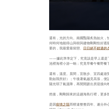
還有，光的方向。南國豔陽炙熱如火，
何時何地能得山與樹與建物剛剛恰好遮
要的，我最愛最留戀、
日日絕不錯過的
——據此準準定下，究竟該是早上還是
池裡海裡小游一晌；究竟早餐午餐野餐
還有，溫度。晨間，宜散步、宜四處遊
勤如我所好）；午後暑氣越見高張，便
陽光弱了氣溫降，再閒閒踱出房迎接向
然後，剛剛歸來的這趟海島行裡，更多
是因
疫情之阻
而暌違整整四年、遂分外心