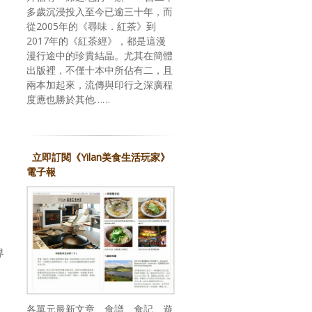
多歲沉浸投入至今已逾三十年，而
從2005年的《尋味．紅茶》到
2017年的《紅茶經》，都是這漫
漫行途中的珍貴結晶。尤其在簡體
出版裡，不僅十本中所佔有二，且
兩本加起來，流傳與印行之深廣程
度應也勝於其他……
立即訂閱《Yilan美食生活玩家》
電子報
、
界
各單元最新文章、食譜、食記、遊