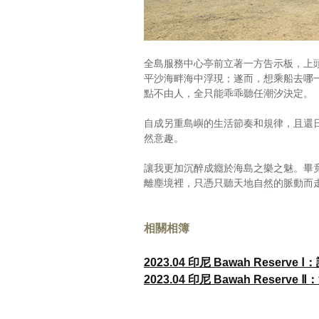
全島服務中心亭前立著一方告示板，上
平沙海畔海中浮現；遂而，想乘船去哪
點不由人，全只能乖乖聽任潮汐決定。
自成另重島嶼的生活節奏和規律，且還
然意趣。
讓我更加沉醉成癮於海島之樂之魅。畢
離塵境裡，只憑只聽天地自然的脈動而
相關相簿
2023.04 印尼 Bawah Reserve Ⅰ
2023.04 印尼 Bawah Rese