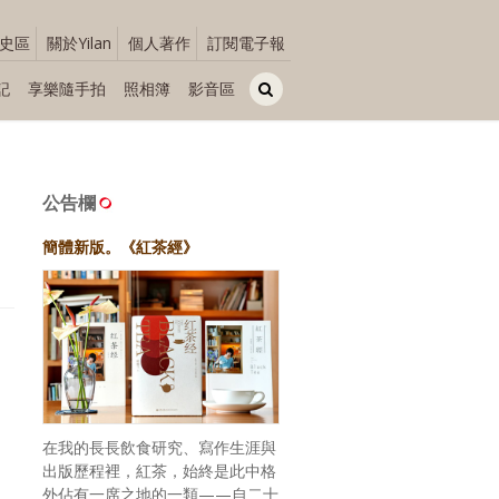
史區
關於Yilan
個人著作
訂閱電子報
記
享樂隨手拍
照相簿
影音區
公告欄
簡體新版。《紅茶經》
在我的長長飲食研究、寫作生涯與
出版歷程裡，紅茶，始終是此中格
外佔有一席之地的一類——自二十