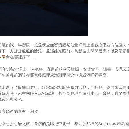
怕曬如我，早習慣一抵達便全面審慎觀察估量好島上各處之東西方位座向
蔭下一方舒舒服服的陰涼、且還能光照前方島影波光閃閃發亮；以及最最
夕陽
會在哪裡落下……
下午懶待沙灘上、泳池畔、客房前的露天椅榻，安然賞景、讀書、發呆或
下午茶餐前酒該在哪家餐廳哪處海灘哪個泳池邊或酒吧裡暢享。
覽走逛（至於攀山健行、浮潛深潛划艇等體力活動，則抱歉非為向來四體
該躲入蔭下或室內靜享風拂風涼，甚至乾脆理直氣壯小寐一會兒，直至覺
晚霞色與暮光。
體察領會的還有，潮汐。
牽心折心醉之旅，造訪的是印尼中北部、鄰近新加坡的Anambas 群島