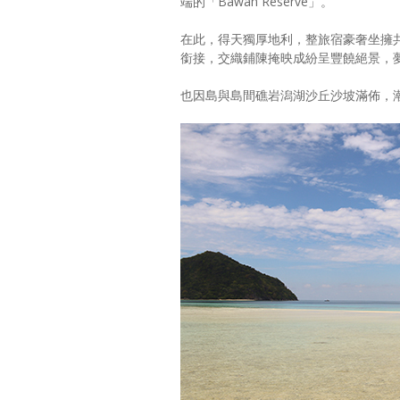
端的「Bawah Reserve」。
在此，得天獨厚地利，整旅宿豪奢坐擁共六座
銜接，交織鋪陳掩映成紛呈豐饒絕景，
也因島與島間礁岩潟湖沙丘沙坡滿佈，