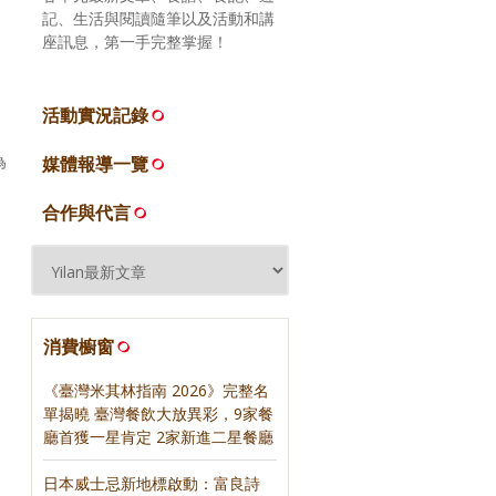
記、生活與閱讀隨筆以及活動和講
座訊息，第一手完整掌握！
、
活動實況記錄
為
媒體報導一覽
合作與代言
消費櫥窗
《臺灣米其林指南 2026》完整名
單揭曉 臺灣餐飲大放異彩，9家餐
廳首獲一星肯定 2家新進二星餐廳
日本威士忌新地標啟動：富良詩