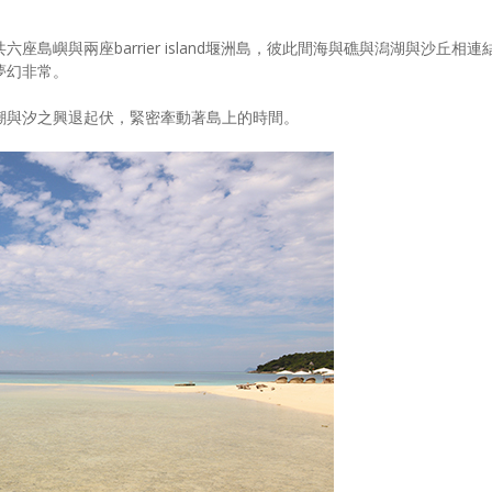
島嶼與兩座barrier island堰洲島，彼此間海與礁與潟湖與沙丘相連
夢幻非常。
潮與汐之興退起伏，緊密牽動著島上的時間。