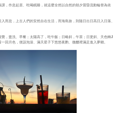
操課，作息起居、吃喝眠睡，就這麼全然以自然的朝夕晨昏流動輪替為依
日入而息，上古人們的安然自在生活，而海島旅，則隨日出日高日入日落
醒覺，盥洗、早餐；太陽高了，吃午飯；日略斜，午茶；日更斜、天色轉
看一回月色，便該泡澡、滿天星子下悠悠夜酌、微醺裡滿足進入夢鄉。