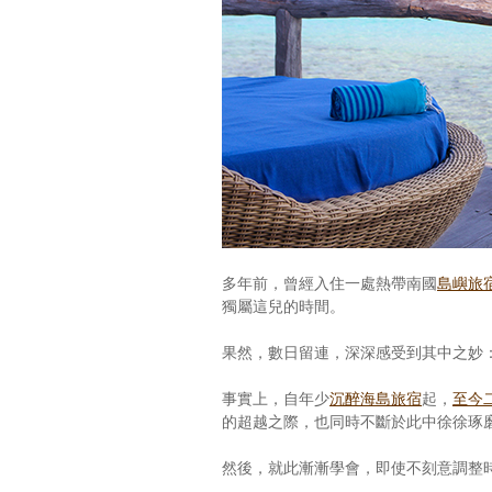
多年前，曾經入住一處熱帶南國
島嶼旅
獨屬這兒的時間。
果然，數日留連，深深感受到其中之妙
事實上，自年少
沉醉海島旅宿
起，
至今
的超越之際，也同時不斷於此中徐徐琢
然後，就此漸漸學會，即使不刻意調整