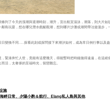
頭條列了今天的漲潮與退潮時刻，潮升，宜出航宜泅泳，潮落，則大片如
一鄰島玩耍，想在哪兒潛水戲艇觀潮，想到哪片沙灘或潮間帶冶遊漫步，
日日變換不同……探看此刻或探問接下來潮汐如何，成為常日例行事以及盎
竟，緊湊奔忙人世，竟能有這麼幾天，得能暫時把時鐘拋得遠遠，在這絕
走而活，太奢侈的至福時光，留戀難忘。
：設施
rve Ⅱ：海畔日常、夕陽小酌＆航行、Elang私人島與其他