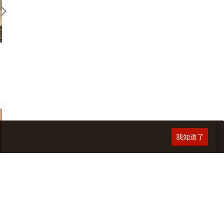
香港＆蘇梅島 • 旅中隨帖
悠悠海畔時光 • 越南Amano
（下）
我知道了
回應期待？關於，《台灣米其林
旅行的力量 — 近來幾本書
指南 2026》
後記