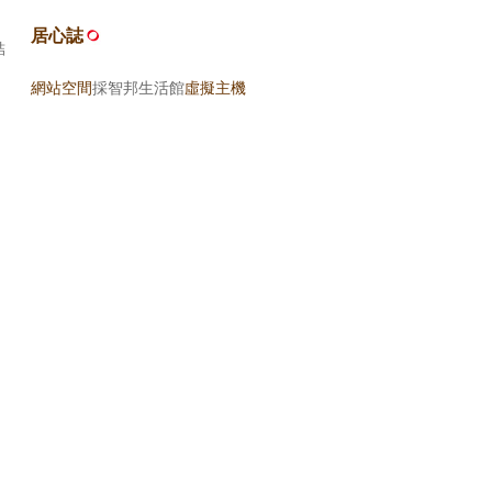
居心誌
結
網站空間
採智邦生活館
虛擬主機