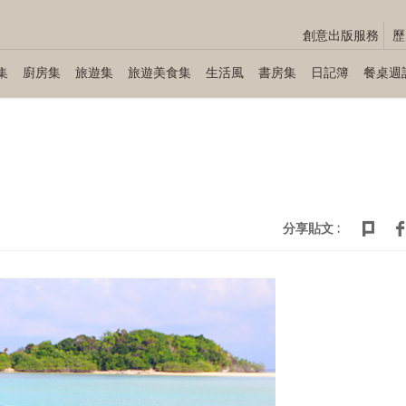
創意出版服務
歷
集
廚房集
旅遊集
旅遊美食集
生活風
書房集
日記簿
餐桌週
分享貼文 :