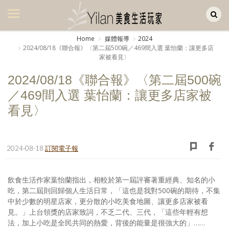
Yilan作品區
美食集
Home
媒體報導
2024
2024/08/18《聯合報》〈第二屆500碗／469間入選 葉怡蘭：讓更多店
美飲集
家被看見〉
廚房集
2024/08/18《聯合報》〈第二屆500碗
／469間入選 葉怡蘭：讓更多店家被
旅遊集
看見〉
旅遊美食集
生活風
2024-08-18
訂閱電子報
書房集
日記簿
飲食生活作家葉怡蘭指出，相較於第一屆評審著重經典、知名的小
吃，第二屆則回歸個人生活日常，「這也是我對500碗的期待，不集
餐桌週記
中於少數的明星店家，更分散的小吃美食地圖、讓更多店家被看
見。」上台領獎的店家致詞，不乏二代、三代，「這些年輕有想
享樂隨手拍
法，加上小吃是全民共同的熱愛，背後的能量是很強大的」……