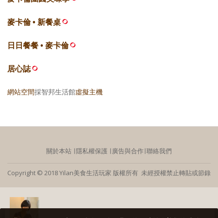
麥卡倫 • 新餐桌
日日餐餐 • 麥卡倫
居心誌
網站空間
採智邦生活館
虛擬主機
關於本站
∣
隱私權保護
∣
廣告與合作
∣
聯絡我們
Copyright © 2018 Yilan美食生活玩家 版權所有 未經授權禁止轉貼或節錄