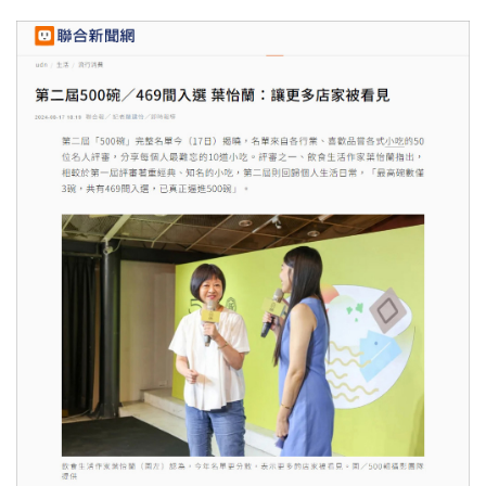
照相簿
影音區
創意出版服務
歷史區
關於Yilan
個人著作
活動實況記錄
媒體報導一覽
合作與代言
訂閱電子報