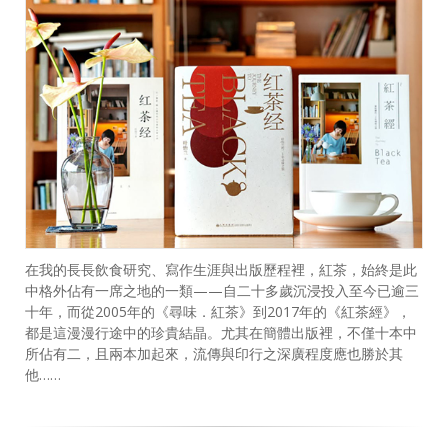
在我的長長飲食研究、寫作生涯與出版歷程裡，紅茶，始終是此
中格外佔有一席之地的一類——自二十多歲沉浸投入至今已逾三
十年，而從2005年的《尋味．紅茶》到2017年的《紅茶經》，
都是這漫漫行途中的珍貴結晶。尤其在簡體出版裡，不僅十本中
所佔有二，且兩本加起來，流傳與印行之深廣程度應也勝於其
他……