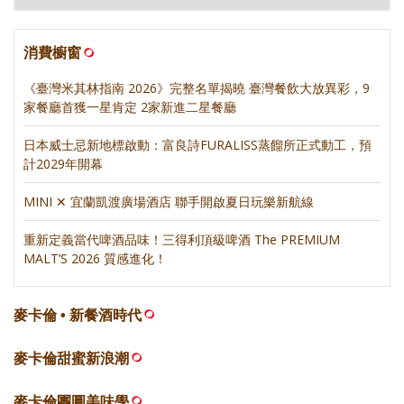
消費櫥窗
《臺灣米其林指南 2026》完整名單揭曉 臺灣餐飲大放異彩，9
家餐廳首獲一星肯定 2家新進二星餐廳
日本威士忌新地標啟動：富良詩FURALISS蒸餾所正式動工，預
計2029年開幕
MINI ✕ 宜蘭凱渡廣場酒店 聯手開啟夏日玩樂新航線
重新定義當代啤酒品味！三得利頂級啤酒 The PREMIUM
MALT’S 2026 質感進化！
麥卡倫 • 新餐酒時代
麥卡倫甜蜜新浪潮
麥卡倫團圓美味學