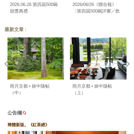
2026.06.26 第四屆500碗
2026/06/26《聯合報》
頒獎典禮
〈第四屆500碗評審／飲
食旅遊生活作家葉怡蘭：
每個人都應該建立自己生
最新文章 :
命裡的「10碗」〉
雨月京都 • 旅中隨帖
雨月京都 • 旅中隨帖
（中）
（上）
公告欄
簡體新版。《紅茶經》