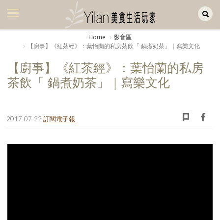
Yilan作品區
美食集
Home
影音區
【廚事】《紅茶經》：葉怡蘭的私房茶飲「 鍋煮奶茶」｜寫樂文化
美飲集
【廚事】《紅茶經》：葉怡蘭的私房
廚房集
茶飲「 鍋煮奶茶」｜寫樂文化
旅遊集
旅遊美食集
2017-07-22
訂閱電子報
生活風
書房集
日記簿
餐桌週記
享樂隨手拍