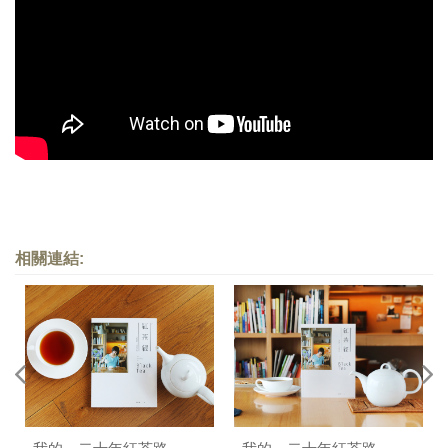
照相簿
影音區
創意出版服務
歷史區
關於Yilan
個人著作
相關連結:
活動實況記錄
媒體報導一覽
合作與代言
訂閱電子報