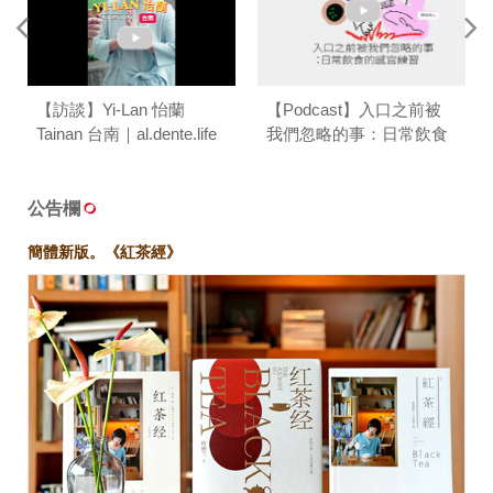
【訪談】Yi-Lan 怡蘭
【Podcast】入口之前被
Tainan 台南｜al.dente.life
我們忽略的事：日常飲食
的感官練習 ft.葉怡蘭｜台
味餐桌 T/ABLE TALK
公告欄
簡體新版。《紅茶經》