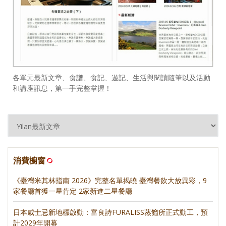
各單元最新文章、食譜、食記、遊記、生活與閱讀隨筆以及活動
和講座訊息，第一手完整掌握！
消費櫥窗
《臺灣米其林指南 2026》完整名單揭曉 臺灣餐飲大放異彩，9
家餐廳首獲一星肯定 2家新進二星餐廳
日本威士忌新地標啟動：富良詩FURALISS蒸餾所正式動工，預
計2029年開幕