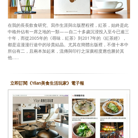
在我的長長飲食研究、寫作生涯與出版歷程裡，紅茶，始終是此
中格外佔有一席之地的一類——自二十多歲沉浸投入至今已逾三
十年，而從2005年的《尋味．紅茶》到2017年的《紅茶經》，
都是這漫漫行途中的珍貴結晶。尤其在簡體出版裡，不僅十本中
所佔有二，且兩本加起來，流傳與印行之深廣程度應也勝於其
他……
立即訂閱《Yilan美食生活玩家》電子報