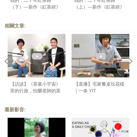
我的，二十年紅茶路
我的，二十年紅茶路
（下）—新作《紅茶經》
（上）—新作《紅茶經》
自序
自序
相關文章:
【訪談】《茶葉小宇宙》
【直播】宅家餐桌玩花樣
茶的行旅，怡蘭老師的茶
｜一条 YIT
飲生活｜IC之音．生活慢
慢學
最新影音: