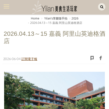
Yilan作品區
美食集
Home
Yilanʼs享樂隨手拍
2026
2026.04.13～15 嘉義 阿里山英迪格酒店
美飲集
2026.04.13～15 嘉義 阿里山英迪格酒
廚房集
店
旅遊集
旅遊美食集
2026-06-04
訂閱電子報
生活風
書房集
日記簿
餐桌週記
享樂隨手拍