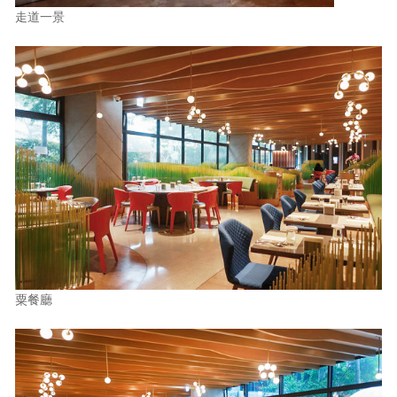
走道一景
粟餐廳