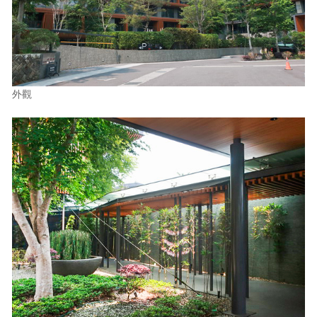
照相簿
影音區
創意出版服務
外觀
歷史區
關於Yilan
個人著作
活動實況記錄
媒體報導一覽
合作與代言
訂閱電子報