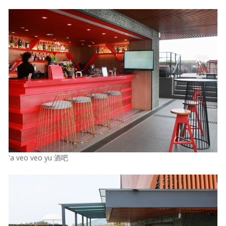
'a veo veo yu 酒吧