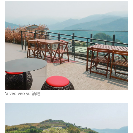
'a veo veo yu 酒吧