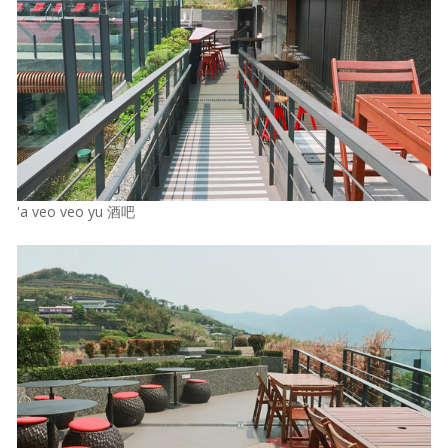
'a veo veo yu 酒吧