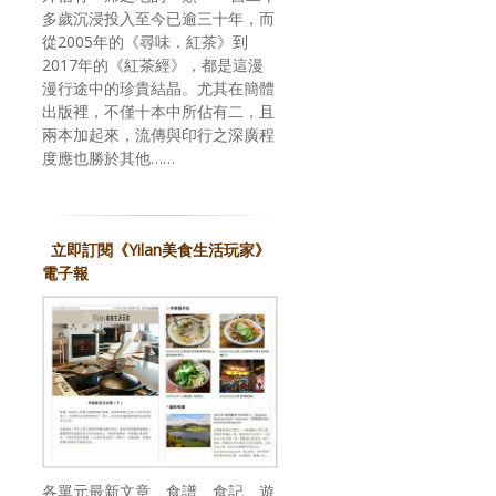
多歲沉浸投入至今已逾三十年，而
從2005年的《尋味．紅茶》到
2017年的《紅茶經》，都是這漫
漫行途中的珍貴結晶。尤其在簡體
出版裡，不僅十本中所佔有二，且
兩本加起來，流傳與印行之深廣程
度應也勝於其他……
立即訂閱《Yilan美食生活玩家》
電子報
各單元最新文章、食譜、食記、遊