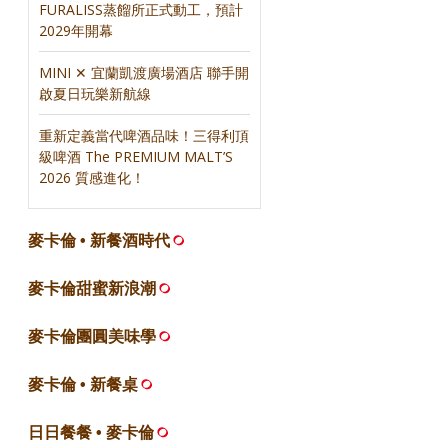
FURALISS蒸餾所正式動工，預計
2029年開幕
MINI ✕ 宜蘭凱渡廣場酒店 聯手開
啟夏日玩樂新航線
重新定義當代啤酒品味！三得利頂
級啤酒 The PREMIUM MALT’S
2026 質感進化！
麥卡倫 • 新餐酒時代
麥卡倫甜蜜新浪潮
麥卡倫團圓美味學
麥卡倫 • 新餐桌
日日餐餐 • 麥卡倫