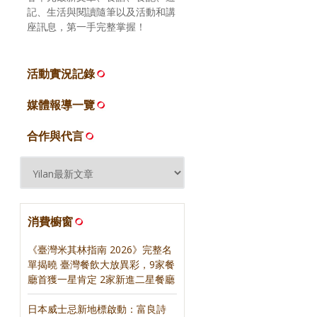
記、生活與閱讀隨筆以及活動和講
座訊息，第一手完整掌握！
活動實況記錄
媒體報導一覽
合作與代言
消費櫥窗
《臺灣米其林指南 2026》完整名
單揭曉 臺灣餐飲大放異彩，9家餐
廳首獲一星肯定 2家新進二星餐廳
日本威士忌新地標啟動：富良詩