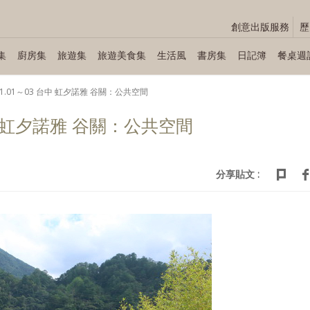
創意出版服務
歷
集
廚房集
旅遊集
旅遊美食集
生活風
書房集
日記簿
餐桌週
.11.01～03 台中 虹夕諾雅 谷關：公共空間
 台中 虹夕諾雅 谷關：公共空間
分享貼文 :