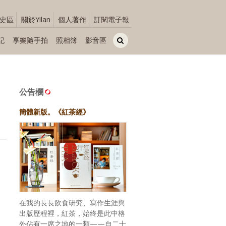
史區
關於Yilan
個人著作
訂閱電子報
記
享樂隨手拍
照相簿
影音區
公告欄
簡體新版。《紅茶經》
在我的長長飲食研究、寫作生涯與
出版歷程裡，紅茶，始終是此中格
外佔有一席之地的一類——自二十